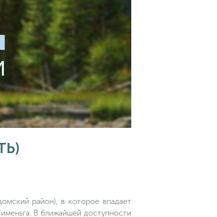
ТЬ)
домский район), в которое впадает
Нименьга. В ближайшей доступности