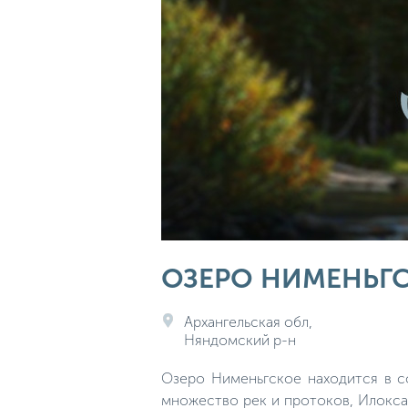
ОЗЕРО НИМЕНЬГС
Архангельская обл,
Няндомский р-н
Озеро Нименьгское находится в со
множество рек и протоков, Илокса