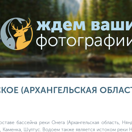
КОЕ (АРХАНГЕЛЬСКАЯ ОБЛАС
ставе бассейна реки Онега (Архангельская область, Нян
, Каменка, Шултус. Водоем также является истоком реки 