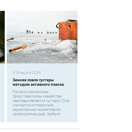
9 Февраля 2024
Зимняя ловля густеры
методом активного поиска
Распространенным
представителем семейства
карповых является густера. Она
считается интересным
характерным экземпляром
среди речных рыб, требует
особого подхода в процессе
ловли. Этот вид рыб обитает в
европейской части России,
встречается в заиленных озерах,