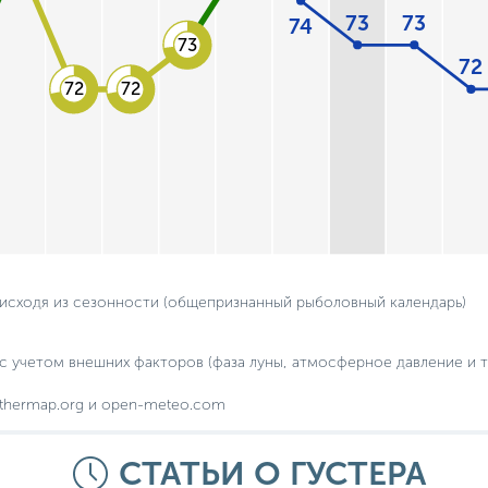
73
73
74
73
72
72
72
 исходя из сезонности (общепризнанный рыболовный календарь)
с учетом внешних факторов (фаза луны, атмосферное давление и т.
thermap.org и open-meteo.com
СТАТЬИ О ГУСТЕРА