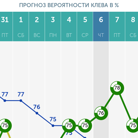
ПРОГНОЗ ВЕРОЯТНОСТИ КЛЕВА В %
31
1
2
3
4
5
6
7
8
ПТ
СБ
ВС
ПН
ВТ
СР
ЧТ
ПТ
СБ
78
77
77
76
76
75
75
75
75
75
75