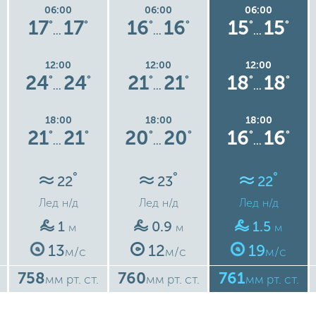
06:00
06:00
06:00
17
17
16
16
15
15
°
°
°
°
°
°
…
…
…
12:00
12:00
12:00
24
24
21
21
18
18
°
°
°
°
°
°
…
…
…
18:00
18:00
18:00
21
21
20
20
16
16
°
°
°
°
°
°
…
…
…
°
°
°
22
23
22
Лед
н/д
Лед
н/д
Лед
н/д
1
0.9
1.5
м
м
м
13
12
19
м/с
м/с
м/с
758
760
761
мм рт. ст.
мм рт. ст.
мм рт. ст.