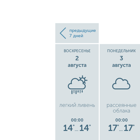
предыдущие
7 дней
СУББОТА
ВОСКРЕСЕНЬЕ
ПОНЕДЕЛЬНИК
1
2
3
августа
августа
августа
ые
легкий дождь
легкий ливень
рассеянные
облака
00:00
00:00
00:00
8
16
16
14
14
17
17
°
°
°
°
°
°
°
…
…
…