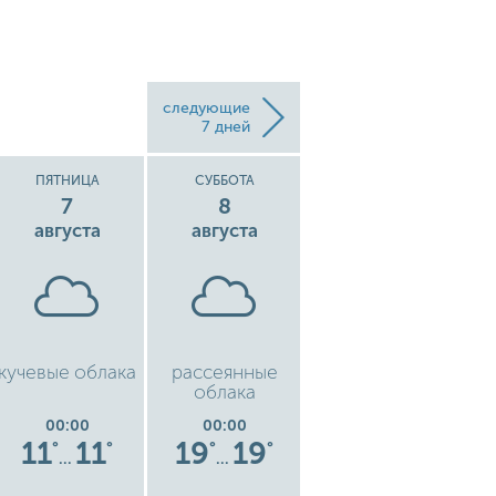
следующие
7 дней
ПЯТНИЦА
СУББОТА
ВОСКРЕСЕНЬЕ
7
8
9
августа
августа
августа
кучевые облака
рассеянные
кучевые облака
ку
облака
00:00
00:00
00:00
11
11
19
19
19
19
°
°
°
°
°
°
…
…
…