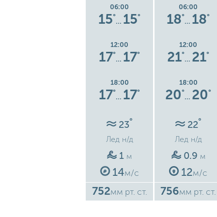
06:00
06:00
06:00
8
15
15
15
15
18
18
°
°
°
°
°
°
°
…
…
…
12:00
12:00
12:00
4
16
16
17
17
21
21
°
°
°
°
°
°
°
…
…
…
18:00
18:00
18:00
0
15
15
17
17
20
20
°
°
°
°
°
°
°
…
…
…
°
°
°
25
23
22
Лед
н/д
Лед
н/д
Лед
н/д
1.5
1
0.9
м
м
м
19
14
12
м/с
м/с
м/с
747
752
756
ст.
мм рт. ст.
мм рт. ст.
мм рт. ст.