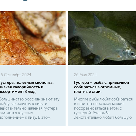
16 Сентября 2024
26 Мая 2024
Густера: полезные свойства,
Густера – рыба с привычкой
низкая калорийность и
собираться в огромные,
ассортимент блюд
плотные стаи.
Большинство россиян знают эту
Многие рыбы любят собираться
рыбку как закуску к пиву, и
в стаи, но не каждая может
действительно, вяленая густера
посоревноваться в этом с
считается вкусным
густерой. Эта рыба
дополнением к пиву. В этом
действительно любит большую
случае ее предварительно
компанию и встретить ее в
выдерживают в рассоле, а после
гордом одиночестве
вялят или высушивают. Вяленая
практически невозможно. Для
густера очень популярна. Не
рыбаков она может быть