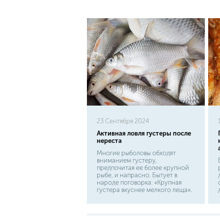
23 Сентября 2024
Активная ловля густеры после
нереста
Многие рыболовы обходят
вниманием густеру,
предпочитая ее более крупной
рыбе, и напрасно. Бытует в
народе поговорка: «Крупная
густера вкуснее мелкого леща».
И действительно, на вкус она
хороша в любом виде – в
жареном, печеном или вяленом.
Ловить густеру начинают с