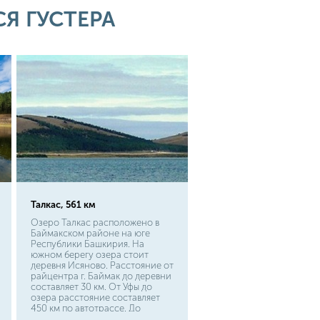
быстротечных реках. В низовье
Я ГУСТЕРА
Волги эту рыбу даже ловят
промышленным способом.
Миграция густеры обычно
происходит стаями, она
постоянно ищет корм и может
появляться как в водорослях
возле берега, так и на глубоких
ямах.
Талкас, 561 км
Озеро Талкас расположено в
Баймакском районе на юге
Республики Башкирия. На
южном берегу озера стоит
деревня Исяново. Расстояние от
райцентра г. Баймак до деревни
составляет 30 км. От Уфы до
озера расстояние составляет
450 км по автотрассе. До
деревни Исяново можно