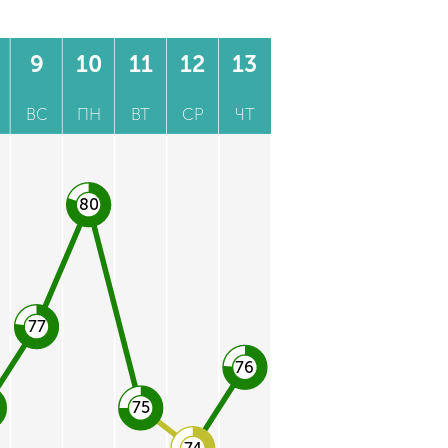
9
10
11
12
13
ВС
ПН
ВТ
СР
ЧТ
80
77
76
75