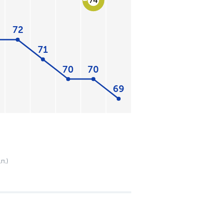
74
72
71
70
70
69
п.)