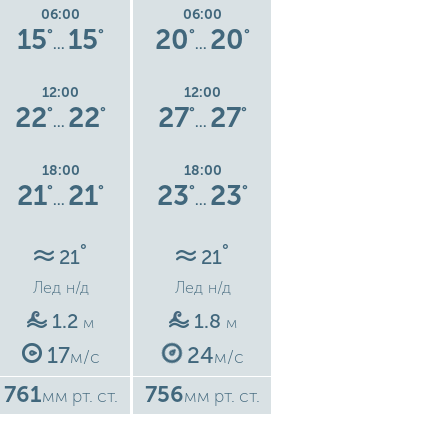
06:00
06:00
06:00
15
15
20
20
19
19
°
°
°
°
°
°
…
…
…
12:00
12:00
12:00
22
22
27
27
24
24
°
°
°
°
°
°
…
…
…
18:00
18:00
18:00
21
21
23
23
22
22
°
°
°
°
°
°
…
…
…
°
°
°
21
21
22
Лед
н/д
Лед
н/д
Лед
н/д
1.2
1.8
0.3
м
м
м
17
24
5
м/с
м/с
м/с
761
756
758
7
мм рт. ст.
мм рт. ст.
мм рт. ст.