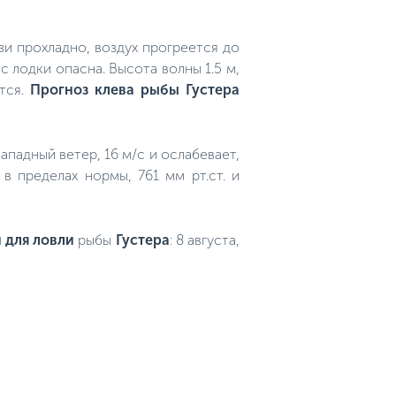
зи прохладно, воздух прогреется до
с лодки опасна. Высота волны 1.5 м,
ется.
Прогноз клева рыбы Густера
западный ветер, 16 м/с и ослабевает,
в пределах нормы, 761 мм рт.ст. и
 для ловли
рыбы
Густера
: 8 августа,