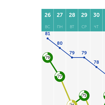
26
27
28
29
30
ВС
ПН
ВТ
СР
ЧТ
81
80
79
79
79
78
77
75