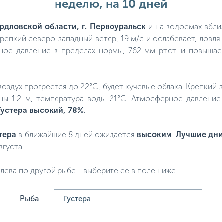
неделю, на 10 дней
рдловской области, г. Первоуральск
и на водоемах вбли
крепкий северо-западный ветер, 19 м/с и ослабевает, ловля 
ое давление в пределах нормы, 762 мм рт.ст. и повыша
, воздух прогреется до 22°C, будет кучевые облака. Крепкий 
ны 1.2 м, температура воды 21°C. Атмосферное давление 
Густера высокий, 78%
.
тера
в ближайшие 8 дней ожидается
высоким
.
Лучшие дни
вгуста.
лева по другой рыбе - выберите ее в поле ниже.
Рыба