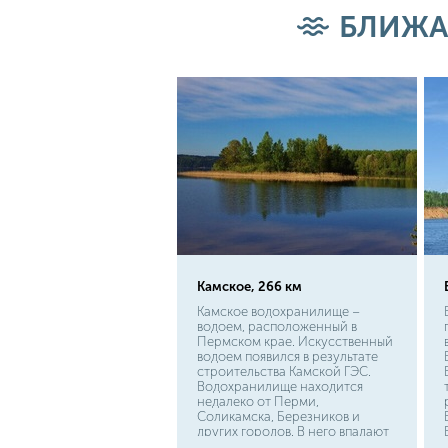
конца мая.
БЛИЖА
Камское, 266 км
Камское водохранилище –
водоем, расположенный в
Пермском крае. Искусственный
водоем появился в результате
строительства Камской ГЭС.
Водохранилище находится
недалеко от Перми,
Соликамска, Березников и
других городов. В него впадают
множество рек. Например,