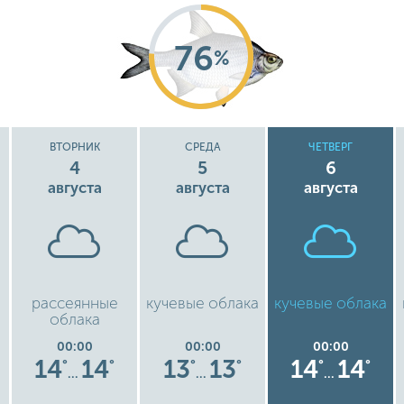
76
%
ВТОРНИК
СРЕДА
ЧЕТВЕРГ
4
5
6
августа
августа
августа
рассеянные
кучевые облака
кучевые облака
облака
00:00
00:00
00:00
14
14
13
13
14
14
°
°
°
°
°
°
…
…
…