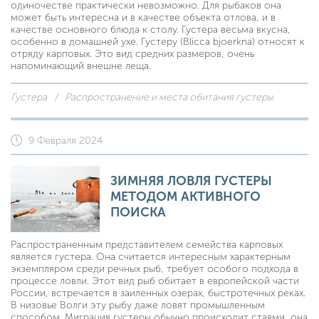
одиночестве практически невозможно. Для рыбаков она
может быть интересна и в качестве объекта отлова, и в
качестве основного блюда к столу. Густера весьма вкусна,
особенно в домашней ухе. Густеру (Blicca bjoerkna) относят к
отряду карповых. Это вид средних размеров, очень
напоминающий внешне леща.
Густера
Распространение и места обитания густеры
9 Февраля 2024
ЗИМНЯЯ ЛОВЛЯ ГУСТЕРЫ
МЕТОДОМ АКТИВНОГО
ПОИСКА
Распространенным представителем семейства карповых
является густера. Она считается интересным характерным
экземпляром среди речных рыб, требует особого подхода в
процессе ловли. Этот вид рыб обитает в европейской части
России, встречается в заиленных озерах, быстротечных реках.
В низовье Волги эту рыбу даже ловят промышленным
способом. Миграция густеры обычно происходит стаями, она