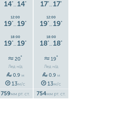
14
14
17
17
17
17
°
°
°
°
°
°
…
…
…
12:00
12:00
12:00
19
19
19
19
21
21
°
°
°
°
°
°
…
…
…
18:00
18:00
18:00
19
19
18
18
20
20
°
°
°
°
°
°
…
…
…
°
°
°
20
19
20
Лед
н/д
Лед
н/д
Лед
н/д
0.9
0.9
0.5
м
м
м
13
13
6
м/с
м/с
м/с
759
754
759
7
мм рт. ст.
мм рт. ст.
мм рт. ст.