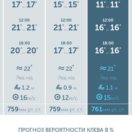
17
17
15
15
11
11
°
°
°
°
°
°
…
…
…
12:00
12:00
12:00
21
21
21
21
16
16
°
°
°
°
°
°
…
…
…
18:00
18:00
18:00
20
20
17
17
16
16
°
°
°
°
°
°
…
…
…
°
°
°
22
22
21
Лед
н/д
Лед
н/д
Лед
н/д
1.2
0.9
1.1
м
м
м
16
12
15
м/с
м/с
м/с
759
759
761
мм рт. ст.
мм рт. ст.
мм рт. ст.
ПРОГНОЗ ВЕРОЯТНОСТИ КЛЕВА В %