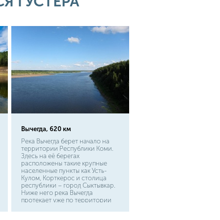
Я ГУСТЕРА
Волги эту рыбу даже ловят
промышленным способом.
Миграция густеры обычно
происходит стаями, она
постоянно ищет корм и может
появляться как в водорослях
возле берега, так и на глубоких
ямах.
Вычегда, 620 км
Река Вычегда берет начало на
территории Республики Коми.
Здесь на её берегах
расположены такие крупные
населенные пункты как Усть-
Кулом, Корткерос и столица
республики – город Сыктывкар.
Ниже него река Вычегда
протекает уже по территории
Архангельской области, где и
впадает в Северную Двину в