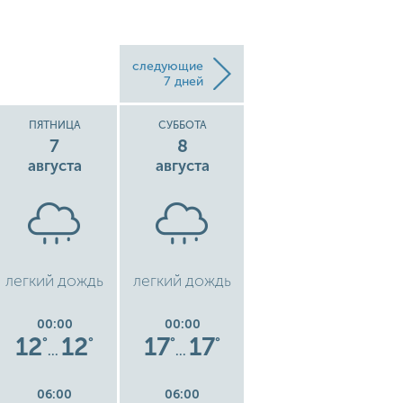
следующие
7 дней
ПЯТНИЦА
СУББОТА
ВОСКРЕСЕНЬЕ
7
8
9
августа
августа
августа
легкий дождь
легкий дождь
рассеянные
ку
облака
00:00
00:00
00:00
12
12
17
17
16
16
°
°
°
°
°
°
…
…
…
06:00
06:00
06:00