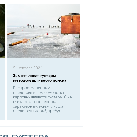
9 Февраля 2024
Зимняя ловля густеры
методом активного поиска
Распространенным
представителем семейства
карповых является густера. Она
считается интересным
характерным экземпляром
среди речных рыб, требует
особого подхода в процессе
ловли. Этот вид рыб обитает в
европейской части России,
встречается в заиленных озерах,
быстротечных реках. В низовье