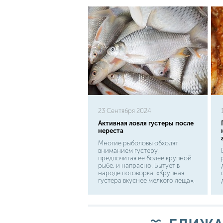
23 Сентября 2024
Активная ловля густеры после
нереста
Многие рыболовы обходят
вниманием густеру,
предпочитая ее более крупной
рыбе, и напрасно. Бытует в
народе поговорка: «Крупная
густера вкуснее мелкого леща».
И действительно, на вкус она
хороша в любом виде – в
жареном, печеном или вяленом.
Ловить густеру начинают с
конца мая.