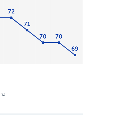
72
71
70
70
69
п.)