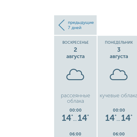
предыдущие
7 дней
СУББОТА
ВОСКРЕСЕНЬЕ
ПОНЕДЕЛЬНИК
1
2
3
августа
августа
августа
ые
легкий ливень
рассеянные
кучевые облак
облака
00:00
00:00
00:00
8
16
16
14
14
14
14
°
°
°
°
°
°
°
…
…
…
06:00
06:00
06:00