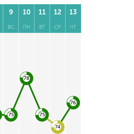
9
10
11
12
13
ВС
ПН
ВТ
СР
ЧТ
78
76
75
75
74