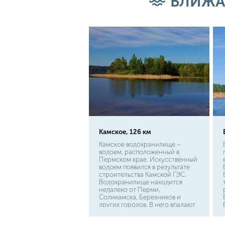
БЛИЖА
Камское, 126 км
Камское водохранилище –
водоем, расположенный в
Пермском крае. Искусственный
водоем появился в результате
строительства Камской ГЭС.
Водохранилище находится
недалеко от Перми,
Соликамска, Березников и
других городов. В него впадают
множество рек. Например,
Тюсь, Вишера и Полазна.