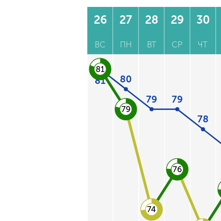
26
27
28
29
30
ВС
ПН
ВТ
СР
ЧТ
81
80
81
79
79
79
78
76
74