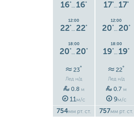
16
16
16
16
17
17
°
°
°
°
°
°
°
…
…
…
12:00
12:00
12:00
3
19
19
22
22
20
20
°
°
°
°
°
°
°
…
…
…
18:00
18:00
18:00
3
17
17
20
20
19
19
°
°
°
°
°
°
°
…
…
…
°
°
°
24
23
22
Лед
н/д
Лед
н/д
Лед
н/д
1.1
0.8
0.7
м
м
м
14
11
9
м/с
м/с
м/с
746
754
757
ст.
мм рт. ст.
мм рт. ст.
мм рт. ст.