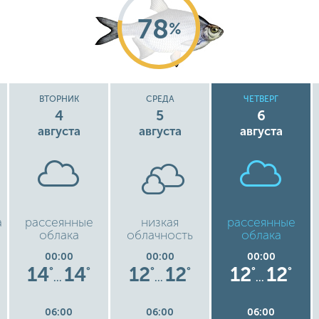
78
%
ВТОРНИК
СРЕДА
ЧЕТВЕРГ
4
5
6
августа
августа
августа
а
рассеянные
низкая
рассеянные
облака
облачность
облака
00:00
00:00
00:00
14
14
12
12
12
12
°
°
°
°
°
°
…
…
…
06:00
06:00
06:00