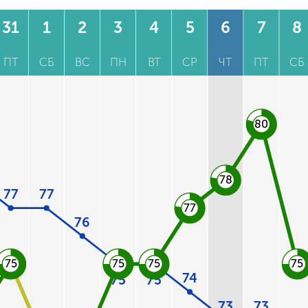
31
1
2
3
4
5
6
7
8
ПТ
СБ
ВС
ПН
ВТ
СР
ЧТ
ПТ
СБ
80
78
77
77
77
76
75
75
75
75
74
75
75
73
73