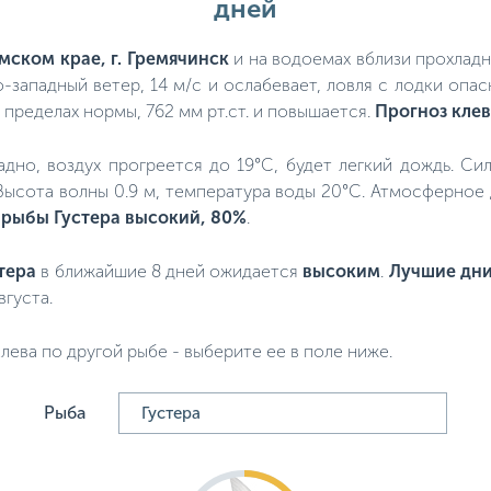
дней
мском крае, г. Гремячинск
и на водоемах вблизи прохладно
-западный ветер, 14 м/с и ослабевает, ловля с лодки опасн
пределах нормы, 762 мм рт.ст. и повышается.
Прогноз клев
ладно, воздух прогреется до 19°C, будет легкий дождь. Си
 Высота волны 0.9 м, температура воды 20°C. Атмосферное
 рыбы Густера высокий, 80%
.
тера
в ближайшие 8 дней ожидается
высоким
.
Лучшие дни
вгуста.
лева по другой рыбе - выберите ее в поле ниже.
Рыба