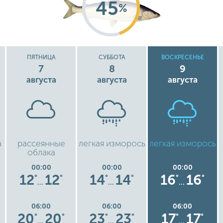
45
%
ПЯТНИЦА
СУББОТА
ВОСКРЕСЕНЬЕ
7
8
9
августа
августа
августа
а
рассеянные
легкая изморось
легкая изморось
облака
00:00
00:00
00:00
12
12
14
14
16
16
°
°
°
°
°
°
…
…
…
06:00
06:00
06:00
20
20
23
23
17
17
°
°
°
°
°
°
…
…
…