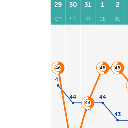
29
30
31
1
2
СР
ЧТ
ПТ
СБ
ВС
46
46
46
45
44
44
44
44
43