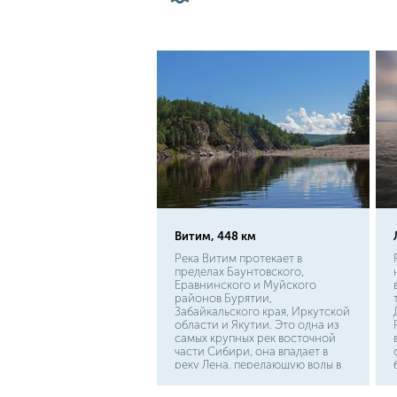
вод.
Витим, 448 км
Река Витим протекает в
пределах Баунтовского,
Еравнинского и Муйского
районов Бурятии,
Забайкальского края, Иркутской
области и Якутии. Это одна из
самых крупных рек восточной
части Сибири, она впадает в
реку Лена, передающую воды в
море Лаптевых. Рядом
расположены поселки: Витим,