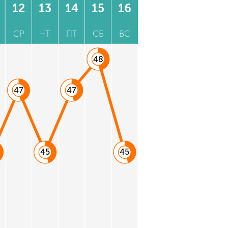
12
13
14
15
16
СР
ЧТ
ПТ
СБ
ВС
48
47
47
45
45