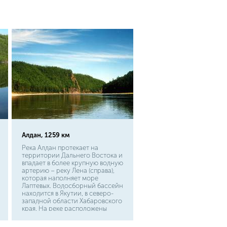
Эта рыба относится к
лососевым, а значит,
представляет большую ценность
для рыболовов и гурманов.
Алдан, 1259 км
Река Алдан протекает на
территории Дальнего Востока и
впадает в более крупную водную
артерию – реку Лена (справа),
которая наполняет море
Лаптевых. Водосборный бассейн
находится в Якутии, в северо-
западной области Хабаровского
края. На реке расположены
города Усть-Мая, Эльдикан,
Охотский-Перевоз, Джебарики-