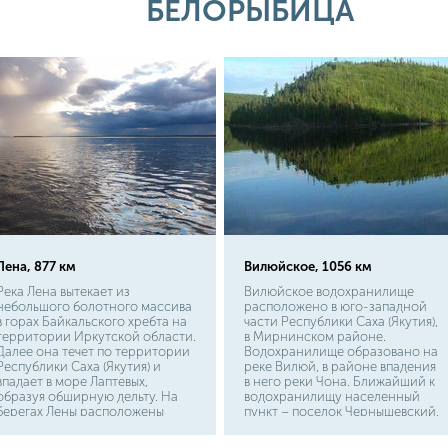
БЕЛОРЫБИЦА
снастями, которые и применять
поведение в реке
следует целенаправленно.
непредсказуемо. Она может
Только ценит ли такие старания
показать свой характер и в
сама хищница?
самой активной, и самой
пассивной форме.
Лена, 877 км
Вилюйское, 1056 км
Река Лена вытекает из
Вилюйское водохранилище
небольшого болотного массива
расположено в юго-западной
в горах Байкальского хребта на
части Республики Саха (Якутия),
территории Иркутской области.
в Мирнинском районе.
Далее она течет по территории
Водохранилище образовано на
Республики Саха (Якутия) и
реке Вилюй, в районе впадения
впадает в море Лаптевых,
в него реки Чона. Ближайший к
образуя обширную дельту. На
водохранилищу населенный
берегах Лены расположены
пункт – поселок Чернышевский,
сибирские города: Усть-Кут,
находится с восточной стороны
Киренск, Ленск, Олёкминск,
водохранилища, в месте