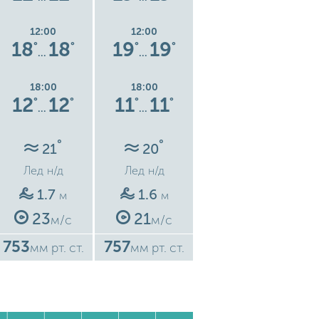
12:00
12:00
12:00
18
18
19
19
19
19
°
°
°
°
°
°
…
…
…
18:00
18:00
18:00
12
12
11
11
11
11
°
°
°
°
°
°
…
…
…
°
°
°
21
20
19
Лед
н/д
Лед
н/д
Лед
н/д
1.7
1.6
0.9
м
м
м
23
21
13
м/с
м/с
м/с
753
757
760
7
мм рт. ст.
мм рт. ст.
мм рт. ст.