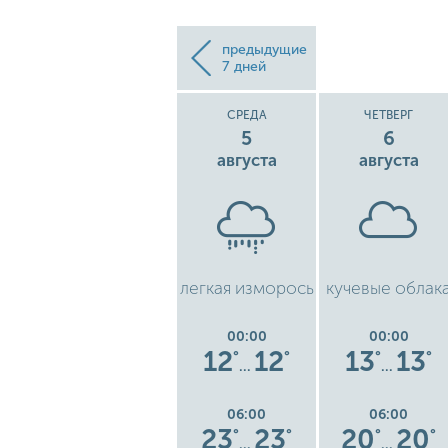
предыдущие
7 дней
К
ВТОРНИК
СРЕДА
ЧЕТВЕРГ
4
5
6
августа
августа
августа
бо
чистое небо
легкая изморось
кучевые облак
00:00
00:00
00:00
12
12
12
12
13
13
°
°
°
°
°
°
°
…
…
…
06:00
06:00
06:00
2
23
23
23
23
20
20
°
°
°
°
°
°
°
…
…
…