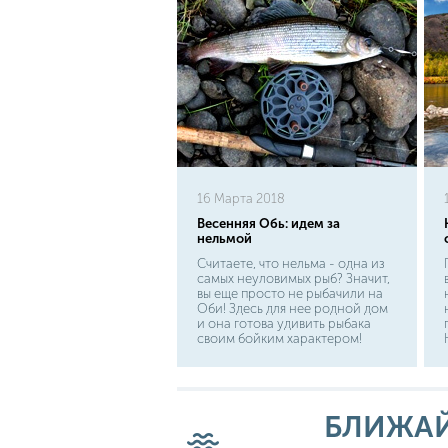
16 Марта 2018
Весенняя Обь: идем за
нельмой
Считаете, что нельма - одна из
самых неуловимых рыб? Значит,
вы еще просто не рыбачили на
Оби! Здесь для нее родной дом
и она готова удивить рыбака
своим бойким характером!
Многие рыболовы
придерживаются взгляда, что
рыбалка - это отдых. Но не все
так просто. Если вы приехали на
Обь за нельмой, то придется
БЛИЖАЙ
изрядно постараться, чтобы
выудить эту хищницу из родных