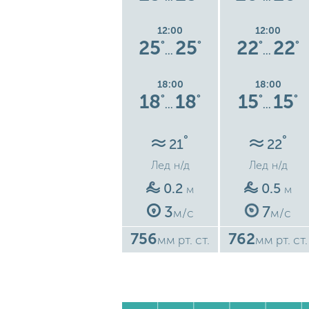
12:00
12:00
12:00
4
25
25
25
25
22
22
°
°
°
°
°
°
°
…
…
…
18:00
18:00
18:00
15
15
18
18
15
15
°
°
°
°
°
°
°
…
…
…
°
°
°
21
21
22
Лед
н/д
Лед
н/д
Лед
н/д
0.4
0.2
0.5
м
м
м
6
3
7
м/с
м/с
м/с
756
756
762
ст.
мм рт. ст.
мм рт. ст.
мм рт. ст.