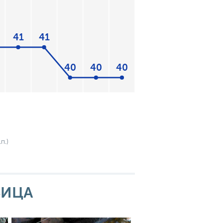
41
41
40
40
40
п.)
БИЦА