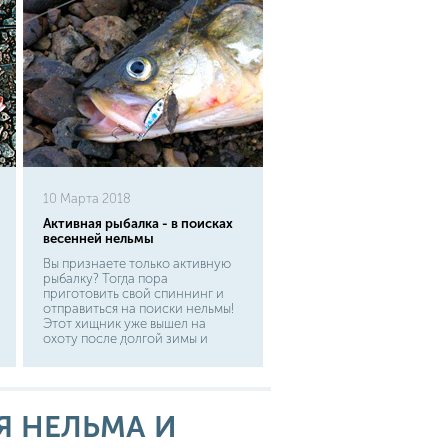
10 Марта 2018
Активная рыбалка - в поисках
весенней нельмы
Вы признаете только активную
рыбалку? Тогда пора
приготовить свой спиннинг и
отправиться на поиски нельмы!
Этот хищник уже вышел на
охоту после долгой зимы и
готов устроить Вам настоящую
проверку! Нельма - серьезный
хищник. Жаль, что не всем
рыболовам удавалось поймать
ее. Ведь живет она
 НЕЛЬМА И
исключительно в суровых реках
Сибири - Лена, Обь и Енисей.