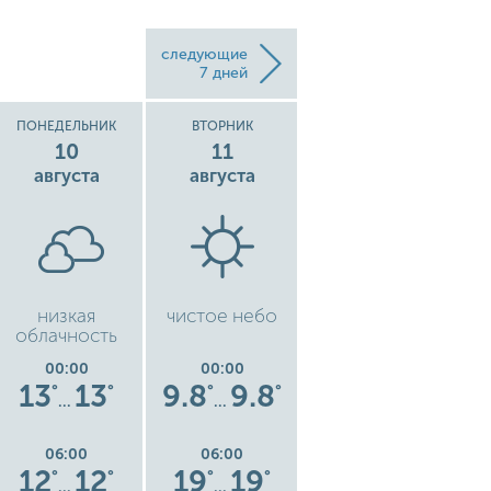
следующие
7 дней
ПОНЕДЕЛЬНИК
ВТОРНИК
СРЕДА
10
11
12
августа
августа
августа
низкая
чистое небо
чистое небо
ч
облачность
00:00
00:00
00:00
13
13
9.8
9.8
8.5
8.5
°
°
°
°
°
°
…
…
…
06:00
06:00
06:00
12
12
19
19
17
17
°
°
°
°
°
°
…
…
…