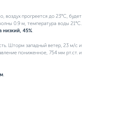
о, воздух прогреется до 23°C, будет
волны 0.9 м, температура воды 21°C.
а низкий, 45%
.
ость. Шторм западный ветер, 23 м/с и
авление пониженное, 754 мм рт.ст. и
им
.