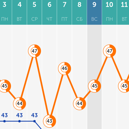
3
4
5
6
7
8
9
10
11
ПН
ВТ
СР
ЧТ
ПТ
СБ
ВС
ПН
ВТ
47
47
46
45
45
45
44
44
43
43
43
43