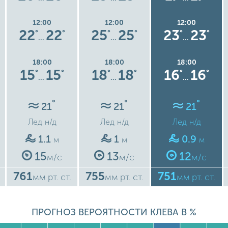
12:00
12:00
12:00
22
22
25
25
23
23
°
°
°
°
°
°
…
…
…
18:00
18:00
18:00
15
15
18
18
16
16
°
°
°
°
°
°
…
…
…
°
°
°
21
21
21
Лед
н/д
Лед
н/д
Лед
н/д
1.1
1
0.9
м
м
м
15
13
12
м/с
м/с
м/с
761
755
751
мм рт. ст.
мм рт. ст.
мм рт. ст.
ПРОГНОЗ ВЕРОЯТНОСТИ КЛЕВА В %