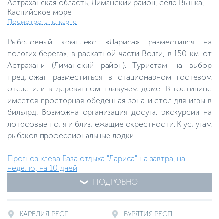
Астраханская область, Лиманский район, село Вышка,
Каспийское море
Посмотреть на карте
Рыболовный комплекс «Лариса» разместился на
пологих берегах, в раскатной части Волги, в 150 км. от
Астрахани (Лиманский район). Туристам на выбор
предложат разместиться в стационарном гостевом
отеле или в деревянном плавучем доме. В гостинице
имеется просторная обеденная зона и стол для игры в
бильярд. Возможна организация досуга: экскурсии на
лотосовые поля и близлежащие окрестности. К услугам
рыбаков профессиональные лодки.
Прогноз клева База отдыха "Лариса" на завтра, на
неделю, на 10 дней
ПОДРОБНО
КАРЕЛИЯ РЕСП
БУРЯТИЯ РЕСП