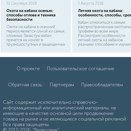
11 Сентября 2018
1 Августа 2018
Охота на кабана осенью:
Летняя охота на кабана:
способы отлова и техника
особенности, способы, сро
безопасности
Кабан относиться к самым
Охота на кабана в осенний
распространенным охотнич
период является одной из самых
трофеям во всем мире.
сложных. Зачастую кабан
Рассмотрим особенности
прячется на ночлег в
летней охоты на кабанов
труднодоступных и защищенных
разными способами и изучи
от человека и других животных
нюансы для добычи трофея.
местах. В осенний период
такими местами могут быть
овраги, прибрежный камыш или
чаща леса. Кабан в поисках
О проекте
Пользовательское соглашение
пищи, нередко двигается по
одной тропе туда и обратно.
Обратная связь.
Партнерам
Правообладателям
Сайт содержит исключительно справочно-
информационный или аналитический материалы, не
имеющие в качестве основной цели продвижение
товара на рынке и не являющиеся социальной рекламой.
Все права защищены.
© 2017-2026, "Велесовик"