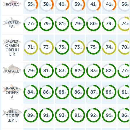
35
38
40
39
41
41
36
ВОБЛА
ГУСТЕР
77
79
81
79
80
79
74
А
ЖЕРЕХ
ОБЫКН
71
73
75
73
75
74
70
ОВЕНН
ЫЙ
79
81
83
82
83
82
77
КАРАСЬ
КРАСН
84
86
88
86
87
86
81
ОПЁРК
А
ЛЕЩ,
89
91
93
91
92
91
86
ПОДЛЕ
ЩИК