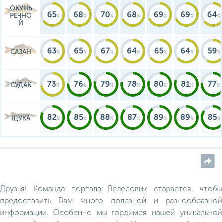
ОКУНЬ
65
68
70
68
69
69
64
РЕЧНО
Й
63
65
67
64
65
64
59
САЗАН
73
76
79
78
80
81
77
СУДАК
82
85
88
87
89
89
85
ЩУКА
Друзья! Команда портала Велесовик старается, чтобы
предоставить Вам много полезной и разнообразной
информации. Особенно мы гордимся нашей уникальной