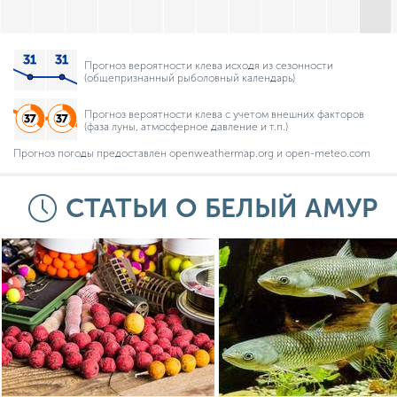
Прогноз вероятности клева исходя из сезонности
(общепризнанный рыболовный календарь)
Прогноз вероятности клева с учетом внешних факторов
(фаза луны, атмосферное давление и т.п.)
Прогноз погоды предоставлен openweathermap.org и open-meteo.com
СТАТЬИ О БЕЛЫЙ АМУР