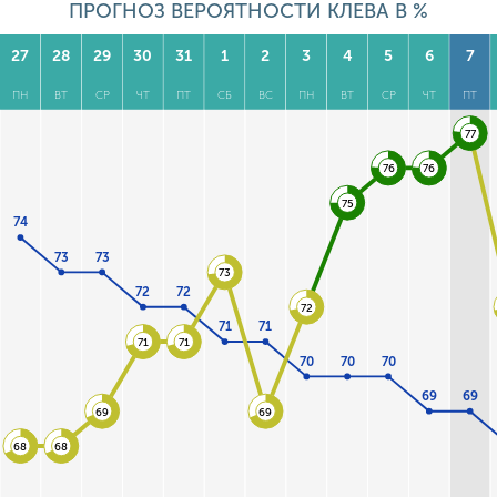
ПРОГНОЗ ВЕРОЯТНОСТИ КЛЕВА В %
27
28
29
30
31
1
2
3
4
5
6
7
ПН
ВТ
СР
ЧТ
ПТ
СБ
ВС
ПН
ВТ
СР
ЧТ
ПТ
77
76
76
75
74
73
73
73
72
72
72
71
71
71
71
70
70
70
69
69
69
69
68
68