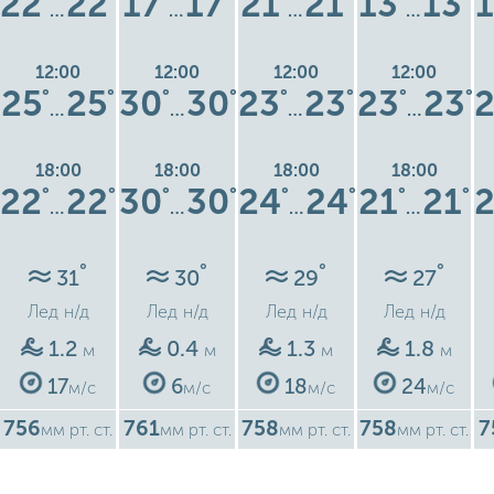
22
22
17
17
21
21
13
13
…
…
…
…
12:00
12:00
12:00
12:00
25
25
30
30
23
23
23
23
°
°
°
°
°
°
°
°
…
…
…
…
18:00
18:00
18:00
18:00
22
22
30
30
24
24
21
21
°
°
°
°
°
°
°
°
…
…
…
…
°
°
°
°
31
30
29
27
Лед
н/д
Лед
н/д
Лед
н/д
Лед
н/д
1.2
0.4
1.3
1.8
м
м
м
м
17
6
18
24
м/с
м/с
м/с
м/с
756
761
758
758
7
мм рт. ст.
мм рт. ст.
мм рт. ст.
мм рт. ст.