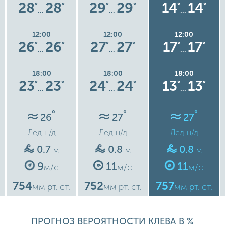
28
28
29
29
14
14
°
°
°
°
°
°
…
…
…
12:00
12:00
12:00
26
26
27
27
17
17
°
°
°
°
°
°
…
…
…
18:00
18:00
18:00
23
23
24
24
13
13
°
°
°
°
°
°
…
…
…
°
°
°
26
27
27
Лед
н/д
Лед
н/д
Лед
н/д
0.7
0.8
0.8
м
м
м
9
11
11
м/с
м/с
м/с
754
752
757
мм рт. ст.
мм рт. ст.
мм рт. ст.
ПРОГНОЗ ВЕРОЯТНОСТИ КЛЕВА В %