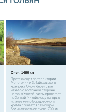
Я ГОЛЬЯН
учёные, для нормального
существования этой рыбке
требуется максимально чистый
водоём с быстрым течением и
хорошим прозрачным дном.
Онон, 1480 км
Протекающая по территории
Моноголии и Забайкальского
края река Онон, берет свое
начало с восточной стороны
нагорья Хэнтэй, затем пролегает
по Хэнтэй-Чикойскому нагорью
и далее мимо Борщовочного
хребта сливается с Ингодой.
Большая часть ее русла, 700 км,