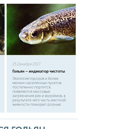
25 Декабря 2017
Гольян – индикатор чистоты
Экология городов и более
мелких населённых пунктов
постепенно портится,
появляются массовые
загрязнения рек и водоёмов, в
результате чего часть местной
живности покидает родные
места. Правда, есть и те, для
кого мутная вода является
отличной локацией для
обитания. И к ним точно нельзя
отнести гольяна. Как выяснили