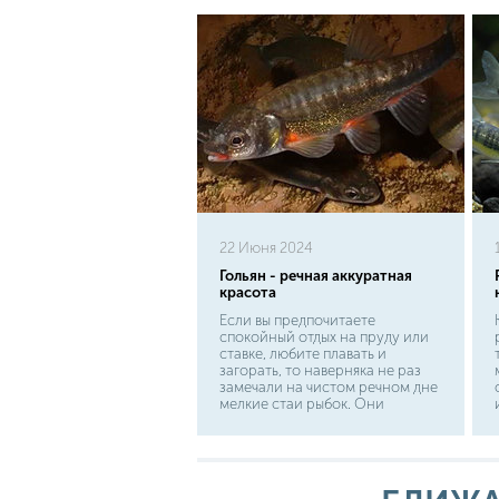
22 Июня 2024
Гольян - речная аккуратная
красота
Если вы предпочитаете
спокойный отдых на пруду или
ставке, любите плавать и
загорать, то наверняка не раз
замечали на чистом речном дне
мелкие стаи рыбок. Они
привлекают внимание своей
красотой и отважностью, ведь
косяки иногда проплывают
прямо у ног отдыхающих. Все
видели этих представителей