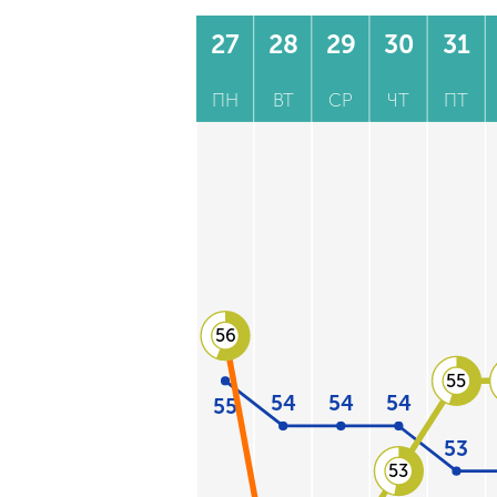
27
28
29
30
31
ПН
ВТ
СР
ЧТ
ПТ
56
55
54
54
54
55
53
53