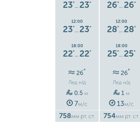
6
27
27
23
23
26
26
°
°
°
°
°
°
°
…
…
…
12:00
12:00
12:00
7
27
27
23
23
28
28
°
°
°
°
°
°
°
…
…
…
18:00
18:00
18:00
9
20
20
22
22
25
25
°
°
°
°
°
°
°
…
…
…
°
°
°
26
26
26
Лед
н/д
Лед
н/д
Лед
н/д
0.3
0.5
1
м
м
м
5
7
13
м/с
м/с
м/с
757
758
754
ст.
мм рт. ст.
мм рт. ст.
мм рт. ст.