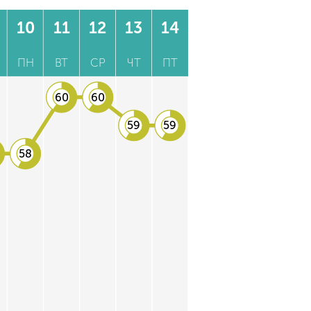
10
11
12
13
14
ПН
ВТ
СР
ЧТ
ПТ
60
60
59
59
58