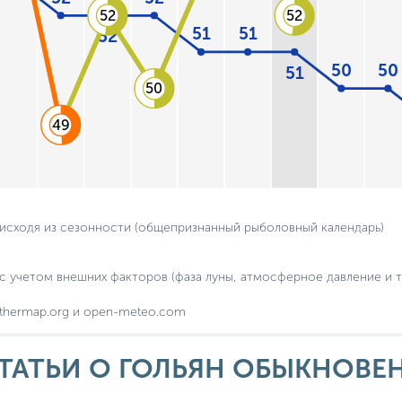
52
52
51
51
52
50
50
51
50
49
 исходя из сезонности (общепризнанный рыболовный календарь)
с учетом внешних факторов (фаза луны, атмосферное давление и т.
thermap.org и open-meteo.com
ТАТЬИ О ГОЛЬЯН ОБЫКНОВЕ