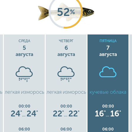
52
%
СРЕДА
ЧЕТВЕРГ
ПЯТНИЦА
5
6
7
августа
августа
августа
ь
легкая изморось
легкая изморось
кучевые облака
00:00
00:00
00:00
24
24
22
22
16
16
°
°
°
°
°
°
…
…
…
06:00
06:00
06:00