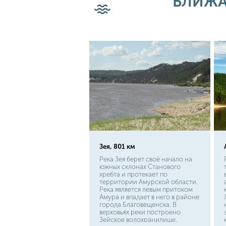
БЛИЖА
ихтиофауны, но никогда не
задавались вопросами о том,
как они называются.
Зея, 801 км
Река Зея берет своё начало на
южных склонах Станового
хребта и протекает по
территории Амурской области.
Река является левым притоком
Амура и впадает в него в районе
города Благовещенска. В
верховьях реки построено
Зейское водохранилище.