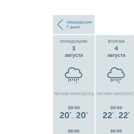
предыдущие
7 дней
ВОСКРЕСЕНЬЕ
ПОНЕДЕЛЬНИК
ВТОРНИК
2
3
4
августа
августа
августа
бо
рассеянные
легкая изморось
легкая изморос
облака
00:00
00:00
00:00
0
19
19
20
20
22
22
°
°
°
°
°
°
°
…
…
…
06:00
06:00
06:00