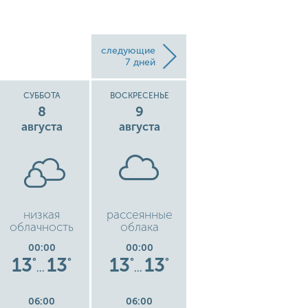
следующие
7 дней
СУББОТА
ВОСКРЕСЕНЬЕ
ПОНЕДЕЛЬНИК
8
9
10
августа
августа
августа
низкая
рассеянные
чистое небо
ч
облачность
облака
00:00
00:00
00:00
13
13
13
13
14
14
°
°
°
°
°
°
…
…
…
06:00
06:00
06:00