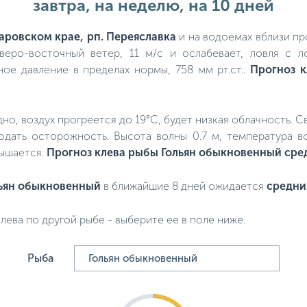
завтра, на неделю, на 10 дней
аровском крае, рп. Переяславка
и на водоемах вблизи пр
веро-восточный ветер, 11 м/с и ослабевает, ловля с л
ое давление в пределах нормы, 758 мм рт.ст..
Прогноз 
адно, воздух прогреется до 19°C, будет низкая облачность. С
юдать осторожность. Высота волны 0.7 м, температура в
вышается.
Прогноз клева рыбы Гольян обыкновенный сре
ьян обыкновенный
в ближайшие 8 дней ожидается
средн
лева по другой рыбе - выберите ее в поле ниже.
Рыба