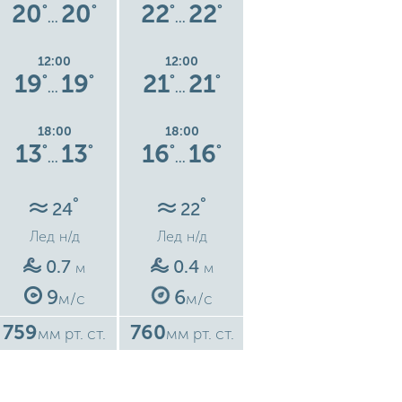
20
20
22
22
24
24
°
°
°
°
°
°
…
…
…
12:00
12:00
12:00
19
19
21
21
23
23
°
°
°
°
°
°
…
…
…
18:00
18:00
18:00
13
13
16
16
17
17
°
°
°
°
°
°
…
…
…
°
°
°
24
22
22
Лед
н/д
Лед
н/д
Лед
н/д
0.7
0.4
0.1
м
м
м
9
6
2
м/с
м/с
м/с
759
760
761
7
мм рт. ст.
мм рт. ст.
мм рт. ст.