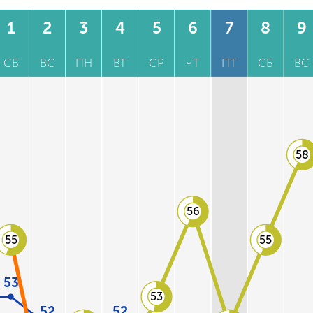
1
2
3
4
5
6
7
8
9
СБ
ВС
ПН
ВТ
СР
ЧТ
ПТ
СБ
ВС
58
56
55
55
53
53
52
52