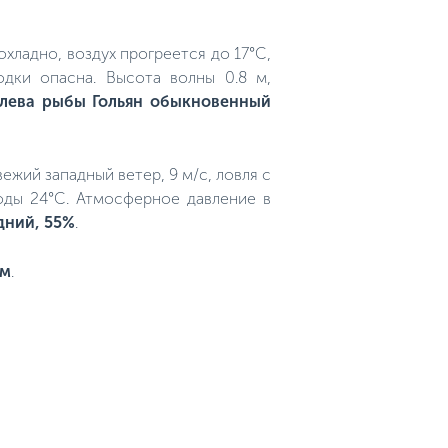
охладно, воздух прогреется до 17°C,
одки опасна. Высота волны 0.8 м,
клева рыбы Гольян обыкновенный
вежий западный ветер, 9 м/с, ловля с
оды 24°C. Атмосферное давление в
дний, 55%
.
им
.