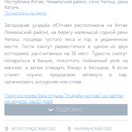
Республика Алтай, Чемальский район, cело Чепош, река
Катунь
Посмотреть на карте
Загородная усадьба «Ютная» расположена на Алтае
(Чемальский район), на берегу маленькой горной реки
Чепош, посреди густого леса и гор, в уединенном
месте. Гости смогут разместиться в одном из двух
коттеджей, рассчитанных на 16 мест. Туристы смогут
попариться в баньке, покоптить пойманный улов на
мангале, а затем отведать блюдо в беседках. А если
станет скучно, предлагаем заглянуть в тир,
организовать экскурсию или сплав.
Прогноз клева База отдыха "Усадьба уютная" на завтра,
на неделю, на 10 дней
ПОДРОБНО
ВОЛГОГРАДСКАЯ ОБЛ
МУРМАНСКАЯ ОБЛ