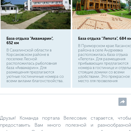
ограничения.
База отдыха "Аквамарин",
База отдыха "Лепота", 684 к
652 км
В Приморском крае Хасанск
В Сахалинской области в
района в селе Андреевка
Корсаковском районе в
расположилась база отдыха
поселеке Лесной
«Лепота». Для размещения
расположилась рыболовная
прибывающих предлагаются
база «Аквамарин». Для
номера в гостинице и отдель
размещения предлагаются
стоящие домики со всеми
уютные гостиничные номера со
удобствами. Это прекрасное
всеми видами благоустройства.
место для проведения
В свободное от рыбалки время
праздников и корпоративов.
можно сыграть в бильярд,
попариться в русской бане,
посетить спортивный комплекс,
развлечься в караоке баре.
Друзья! Команда портала Велесовик старается, чтобы
предоставить Вам много полезной и разнообразной