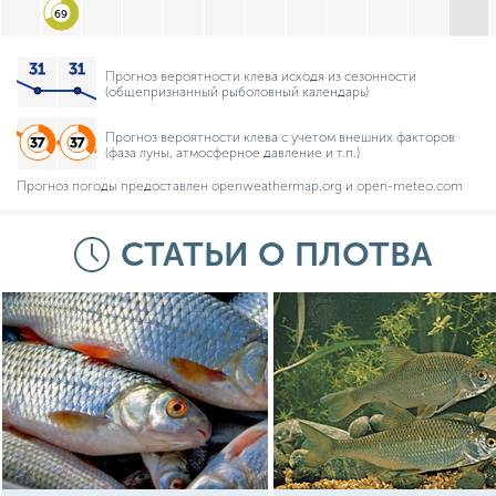
69
Прогноз вероятности клева исходя из сезонности
(общепризнанный рыболовный календарь)
Прогноз вероятности клева с учетом внешних факторов
(фаза луны, атмосферное давление и т.п.)
Прогноз погоды предоставлен openweathermap.org и open-meteo.com
СТАТЬИ О ПЛОТВА