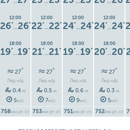
…
…
…
…
12:00
12:00
12:00
12:00
26
26
22
22
24
24
24
24
°
°
°
°
°
°
°
°
…
…
…
…
18:00
18:00
18:00
18:00
19
19
21
21
19
19
20
20
°
°
°
°
°
°
°
°
…
…
…
…
°
°
°
°
27
27
27
27
Лед
н/д
Лед
н/д
Лед
н/д
Лед
н/д
0.4
0.5
0.6
0.3
м
м
м
м
5
7
9
5
м/с
м/с
м/с
м/с
758
753
751
752
7
мм рт. ст.
мм рт. ст.
мм рт. ст.
мм рт. ст.