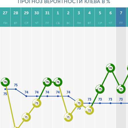
ПРОГНОЗ ВЕРОЯТНОСТИ КЛЕВА В %
27
28
29
30
31
1
2
3
4
5
6
7
ПН
ВТ
СР
ЧТ
ПТ
СБ
ВС
ПН
ВТ
СР
ЧТ
ПТ
78
76
76
76
75
75
75
74
74
74
74
74
75
73
73
73
73
73
73
73
72
71
71