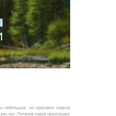
ь небольшое, но красивое озерцо
рек нет. Питание озера происходит