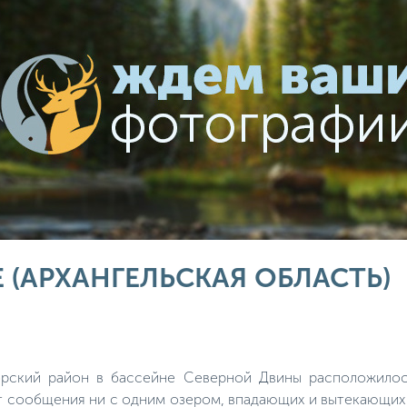
 (АРХАНГЕЛЬСКАЯ ОБЛАСТЬ)
горский район в бассейне Северной Двины расположилос
 сообщения ни с одним озером, впадающих и вытекающих 