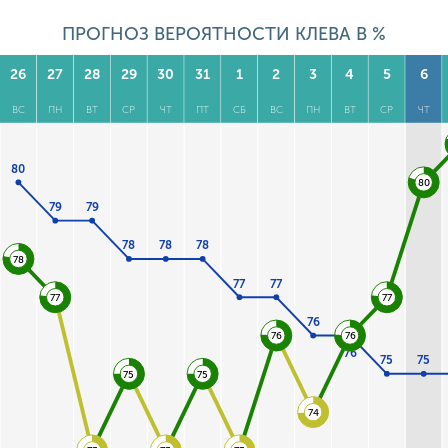
ПРОГНОЗ ВЕРОЯТНОСТИ КЛЕВА В %
26
27
28
29
30
31
1
2
3
4
5
6
ВС
ПН
ВТ
СР
ЧТ
ПТ
СБ
ВС
ПН
ВТ
СР
ЧТ
80
80
79
79
78
78
78
78
77
77
77
77
76
76
76
76
75
75
75
75
74