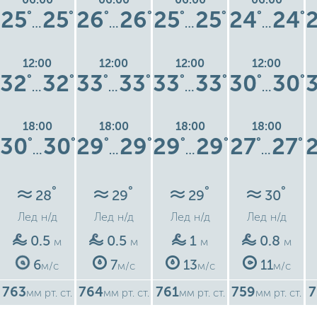
25
25
26
26
25
25
24
24
°
°
°
°
°
°
°
°
…
…
…
…
12:00
12:00
12:00
12:00
32
32
33
33
33
33
30
30
°
°
°
°
°
°
°
°
…
…
…
…
18:00
18:00
18:00
18:00
30
30
29
29
29
29
27
27
°
°
°
°
°
°
°
°
…
…
…
…
°
°
°
°
28
29
29
30
Лед
н/д
Лед
н/д
Лед
н/д
Лед
н/д
0.5
0.5
1
0.8
м
м
м
м
6
7
13
11
м/с
м/с
м/с
м/с
763
764
761
759
7
мм рт. ст.
мм рт. ст.
мм рт. ст.
мм рт. ст.