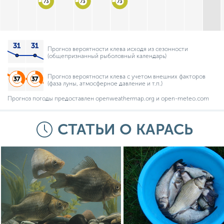
73
73
73
Прогноз вероятности клева исходя из сезонности
(общепризнанный рыболовный календарь)
Прогноз вероятности клева с учетом внешних факторов
(фаза луны, атмосферное давление и т.п.)
Прогноз погоды предоставлен openweathermap.org и open-meteo.com
СТАТЬИ О КАРАСЬ