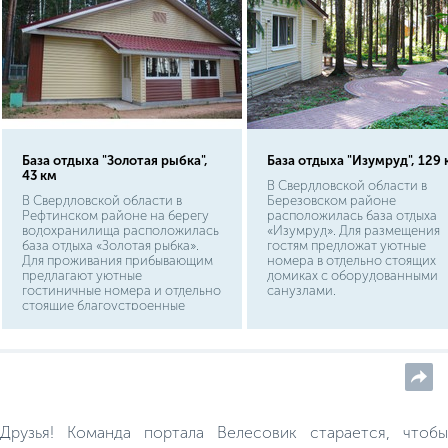
База отдыха "Золотая рыбка",
База отдыха "Изумруд", 129 
43 км
В Свердловской области в
В Свердловской области в
Березовском районе
Рефтинском районе на берегу
расположилась база отдыха
водохранилища расположилась
«Изумруд». Для размещения
база отдыха «Золотая рыбка».
гостям предложат уютные
Для проживания прибывающим
номера в отдельно стоящих
предлагают уютные
домиках с оборудованными
гостиничные номера и отдельно
санузлами.
стоящие благоустроенные
коттеджи. Это прекрасный
выбор для проведения
семейного досуга.
Друзья! Команда портала Велесовик старается, чтобы