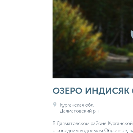
ОЗЕРО ИНДИСЯК 
Курганская обл,
Далматовский р-н
В Далматовском районе Курганской
с соседним водоемом Оброчное, на