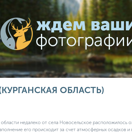
(КУРГАНСКАЯ ОБЛАСТЬ)
 области недалеко от села Новосельское расположилось 
полнение его происходит за счет атмосферных осадков и п