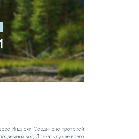
озеро Индисяк. Соединено протокой
одземных вод. Доехать лучше всего