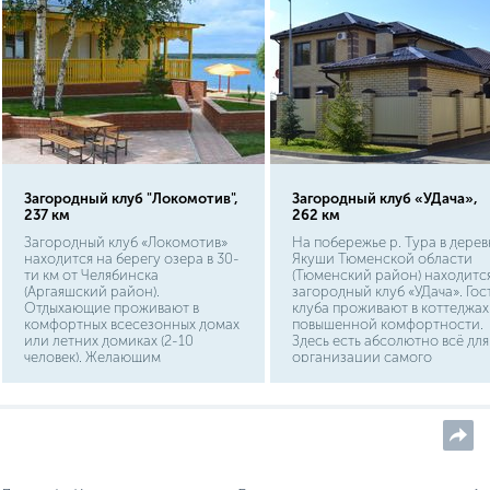
Загородный клуб "Локомотив",
Загородный клуб «УДача»,
237 км
262 км
Загородный клуб «Локомотив»
На побережье р. Тура в дерев
находится на берегу озера в 30-
Якуши Тюменской области
ти км от Челябинска
(Тюменский район) находитс
(Аргаяшский район).
загородный клуб «УДача». Гос
Отдыхающие проживают в
клуба проживают в коттеджах
комфортных всесезонных домах
повышенной комфортности.
или летних домиках (2-10
Здесь есть абсолютно всё для
человек). Желающим
организации самого
предоставляется возможность
разнообразного досуга:
отдохнуть в ресторане «Старая
танцплощадка, караоке,
провинция». Можно провести
кинозал, бар, комнаты для игр
время в сауне с парной.
прокат спортивного инвента
Оборудована площадка для
баня-чан, купель, на дровах.
детей.