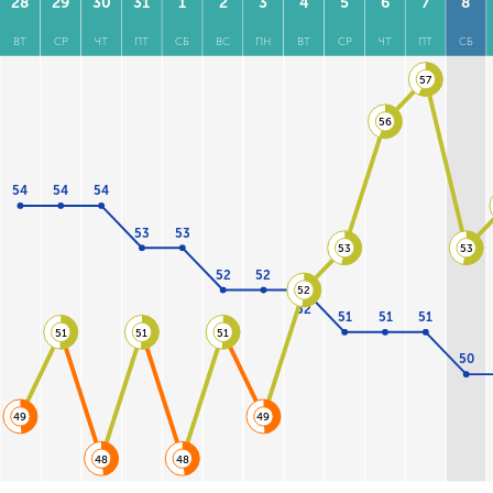
28
29
30
31
1
2
3
4
5
6
7
8
ВТ
СР
ЧТ
ПТ
СБ
ВС
ПН
ВТ
СР
ЧТ
ПТ
СБ
57
56
54
54
54
53
53
53
53
52
52
52
52
51
51
51
51
51
51
50
49
49
48
48