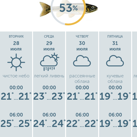
53
%
ВТОРНИК
СРЕДА
ЧЕТВЕРГ
ПЯТНИЦА
28
29
30
31
июля
июля
июля
июля
чистое небо
легкий ливень
рассеянные
кучевые
л
облака
облака
00:00
00:00
00:00
00:00
21
21
23
23
21
21
19
19
°
°
°
°
°
°
°
°
…
…
…
…
06:00
06:00
06:00
06:00
25
25
24
24
22
22
19
19
°
°
°
°
°
°
°
°
…
…
…
…