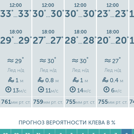
12:00
12:00
12:00
12:00
33
33
30
30
30
30
23
23
°
°
°
°
°
°
°
°
…
…
…
…
18:00
18:00
18:00
18:00
29
29
27
27
28
28
20
20
°
°
°
°
°
°
°
°
…
…
…
…
°
°
°
°
29
30
30
27
Лед
н/д
Лед
н/д
Лед
н/д
Лед
н/д
1
0.8
1
0.4
м
м
м
м
13
11
14
6
м/с
м/с
м/с
м/с
761
759
755
755
7
мм рт. ст.
мм рт. ст.
мм рт. ст.
мм рт. ст.
ПРОГНОЗ ВЕРОЯТНОСТИ КЛЕВА В %