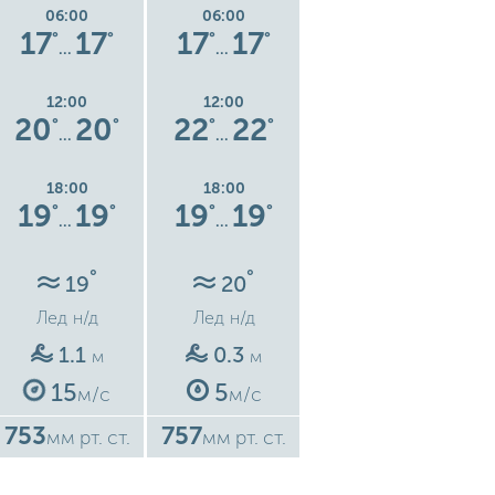
06:00
06:00
06:00
17
17
17
17
16
16
°
°
°
°
°
°
…
…
…
12:00
12:00
12:00
20
20
22
22
17
17
°
°
°
°
°
°
…
…
…
18:00
18:00
18:00
19
19
19
19
16
16
°
°
°
°
°
°
…
…
…
°
°
°
19
20
21
Лед
н/д
Лед
н/д
Лед
н/д
1.1
0.3
0.7
м
м
м
15
5
10
м/с
м/с
м/с
753
757
757
7
мм рт. ст.
мм рт. ст.
мм рт. ст.