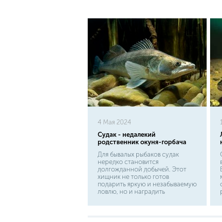
4 Мая 2024
Судак - недалекий
родственник окуня-горбача
Для бывалых рыбаков судак
нередко становится
долгожданной добычей. Этот
хищник не только готов
подарить яркую и незабываемую
ловлю, но и наградить
старателей вкусным ужином.
Отмечено, что судак имеет
природную стойкость ко
многим заболеваниям