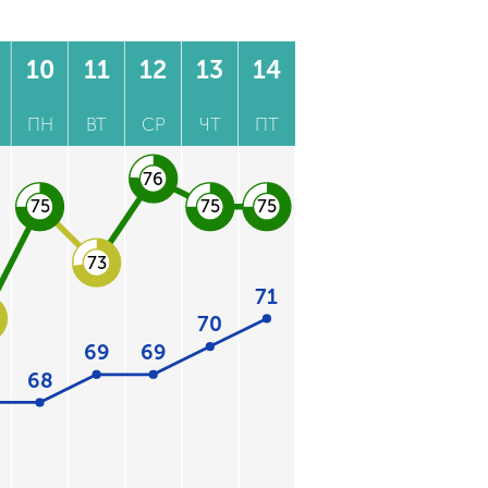
10
11
12
13
14
ПН
ВТ
СР
ЧТ
ПТ
76
75
75
75
73
71
70
69
69
68