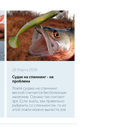
26 Марта 2018
Судак на спиннинг - не
проблема
Ловля судака на спиннинг
весной считается бесполезным
занятием. Однако так считают
зря. Если знать, как правильно
рыбачить со спиннингом, то из
этой ловли можно вынести для
себя множество различных
плюсов, которые будут
перевешивать
немногочисленные минусы, а