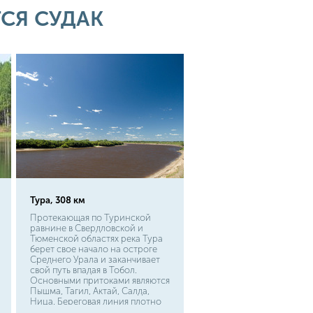
также превосходить некоторые
СЯ СУДАК
другие снасти для ловли.
Поэтому мы настоятельно
рекомендуем вам прочитать эту
статью и почерпнуть из неё
много нового!
Тура, 308 км
Протекающая по Туринской
равнине в Свердловской и
Тюменской областях река Тура
берет свое начало на остроге
Среднего Урала и заканчивает
свой путь впадая в Тобол.
Основными притоками являются
Пышма, Тагил, Актай, Салда,
Ница. Береговая линия плотно
застроена населенными