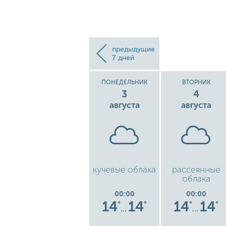
предыдущие
7 дней
ВОСКРЕСЕНЬЕ
ПОНЕДЕЛЬНИК
ВТОРНИК
2
3
4
августа
августа
августа
ень
рассеянные
кучевые облака
рассеянные
облака
облака
00:00
00:00
00:00
6
14
14
14
14
14
14
°
°
°
°
°
°
°
…
…
…