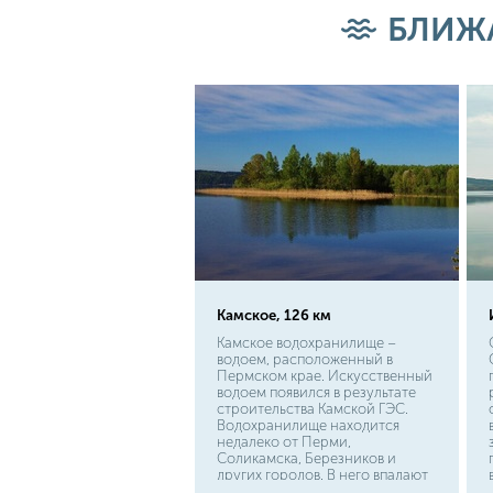
ихтиофауны. Поэтому пожарить
БЛИЖ
или сварить ароматную ушицу
из свежепойманного судака -
это не только безопасно, но и
является неотъемлемой частью
любой рыбалки.
Камское, 126 км
Камское водохранилище –
водоем, расположенный в
Пермском крае. Искусственный
водоем появился в результате
строительства Камской ГЭС.
Водохранилище находится
недалеко от Перми,
Соликамска, Березников и
других городов. В него впадают
множество рек. Например,