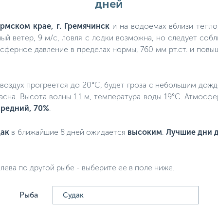
дней
рмском крае, г. Гремячинск
и на водоемах вблизи тепло,
ый ветер, 9 м/с, ловля с лодки возможна, но следует со
осферное давление в пределах нормы, 760 мм рт.ст. и повы
о, воздух прогреется до 20°C, будет гроза с небольшим дож
пасна. Высота волны 1.1 м, температура воды 19°C. Атмос
средний, 70%
.
дак
в ближайшие 8 дней ожидается
высоким
.
Лучшие дни д
лева по другой рыбе - выберите ее в поле ниже.
Рыба