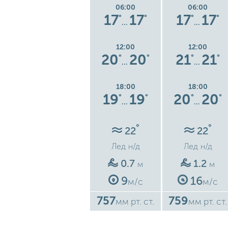
06:00
06:00
06:00
6
16
16
17
17
17
17
°
°
°
°
°
°
°
…
…
…
12:00
12:00
12:00
9
22
22
20
20
21
21
°
°
°
°
°
°
°
…
…
…
18:00
18:00
18:00
20
20
19
19
20
20
°
°
°
°
°
°
°
…
…
…
°
°
°
23
22
22
Лед
н/д
Лед
н/д
Лед
н/д
0.8
0.7
1.2
м
м
м
11
9
16
с
м/с
м/с
м/с
754
757
759
ст.
мм рт. ст.
мм рт. ст.
мм рт. ст.