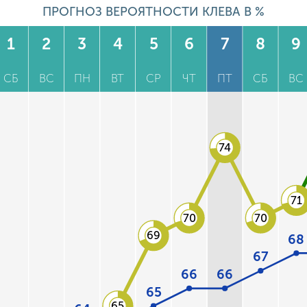
ПРОГНОЗ ВЕРОЯТНОСТИ КЛЕВА В %
1
2
3
4
5
6
7
8
9
СБ
ВС
ПН
ВТ
СР
ЧТ
ПТ
СБ
ВС
74
71
70
70
69
68
67
66
66
65
65