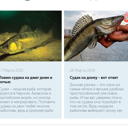
17 Марта 2021
26 Марта 2018
Ловим судака на джиг днем и
Судак на донку - вот ответ
ночью
Донная удочка – это одно из
Судак – хищная рыба, которая
самых лёгких и весьма удобных
водится в Черном, Азовском и
приспособлений для ловли
Балтийском морях, но иногда
рыбы. И мы вас уверяем точно,
может и мигрировать. Половить
что на судака она подойдёт в
судака на джиг любят многие
том числе. Ведь недаром
рыболовы, ведь в среднем рыба
рыболовы выбирают донку как
достигает огромных размеров и
одну из проверенных временем
весит примерно 10-15 кг.
и надёжных удочек. Хотите тоже
Рыболовы отдают предпочтение
попробовать? Тогда для вас мы
джигу благодаря его
написали статью, которая