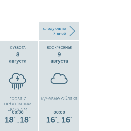
следующие
7 дней
СУББОТА
ВОСКРЕСЕНЬЕ
ПОНЕДЕЛЬНИК
8
9
10
августа
августа
августа
гроза с
кучевые облака
легкий ливень
небольшим
дождем
00:00
00:00
00:00
18
18
16
16
16
16
°
°
°
°
°
°
…
…
…