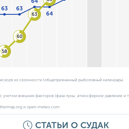
64
63
63
64
63
60
58
 исходя из сезонности (общепризнанный рыболовный календарь)
с учетом внешних факторов (фаза луны, атмосферное давление и т.
thermap.org и open-meteo.com
СТАТЬИ О СУДАК