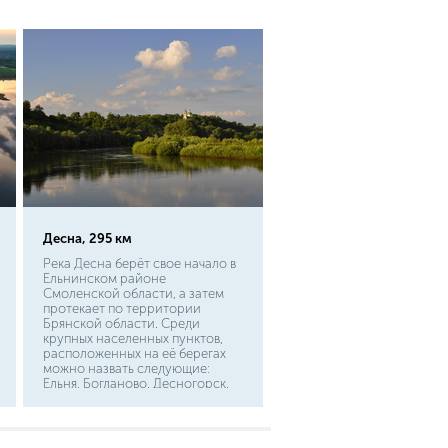
временем и местом.
Десна, 295 км
Река Десна берёт свое начало в
Ельнинском районе
Смоленской области, а затем
протекает по территории
Брянской области. Среди
крупных населенных пунктов,
расположенных на её берегах
можно назвать следующие:
Ельня, Богданово, Десногорск,
Снопоть. На реке расположено
Десногорское водохранилище.
После Брянской области река
течет по территории Украины и