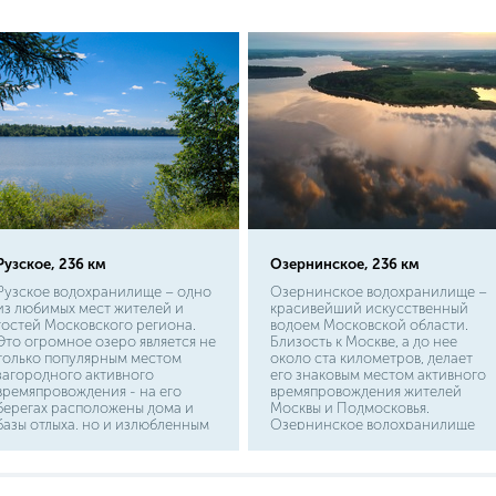
начиная от дедовской донки и
более тёплые времена года,
заканчивая элегантным
вроде весны и лета, однако так
нахлыстом. А поскольку язь
его поимка становится даже
очень тесно роднится с
интереснее и несколько острее!
голавлем во внешности, то
Ведь какой рыбак не обрадуется,
уделим большее внимание
вытащив «рыбу своей мечты» из
этому вопросу.
воды?
Рузское, 236 км
Озернинское, 236 км
Рузское водохранилище – одно
Озернинское водохранилище –
из любимых мест жителей и
красивейший искусственный
гостей Московского региона.
водоем Московской области.
Это огромное озеро является не
Близость к Москве, а до нее
только популярным местом
около ста километров, делает
загородного активного
его знаковым местом активного
времяпровождения - на его
времяпровождения жителей
берегах расположены дома и
Москвы и Подмосковья.
базы отдыха, но и излюбленным
Озернинское водохранилище
водоемом для любителей
зарекомендовало себя одним из
рыбной ловли. Рыбалка на
популярных мест для рыбалки и
Рузском водохранилище не
активного отдыха. Протяженная
оставит никого равнодушным. В
береговая линия, а она здесь