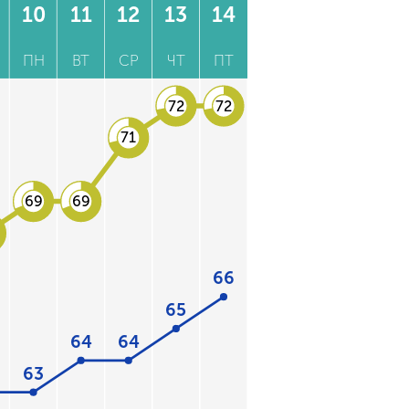
10
11
12
13
14
ПН
ВТ
СР
ЧТ
ПТ
72
72
71
69
69
66
65
64
64
63