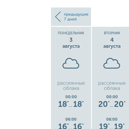
предыдущие
7 дней
ВОСКРЕСЕНЬЕ
ПОНЕДЕЛЬНИК
ВТОРНИК
2
3
4
августа
августа
августа
низкая
рассеянные
рассеянные
ь
облачность
облака
облака
00:00
00:00
00:00
6
16
16
18
18
20
20
°
°
°
°
°
°
°
…
…
…
06:00
06:00
06:00
4
14
14
16
16
19
19
°
°
°
°
°
°
°
…
…
…