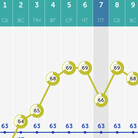
1
2
3
4
5
6
7
8
9
СБ
ВС
ПН
ВТ
СР
ЧТ
ПТ
СБ
ВС
69
69
69
68
68
66
65
64
63
63
63
63
63
63
63
63