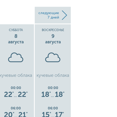
следующие
7 дней
СУББОТА
ВОСКРЕСЕНЬЕ
ПОНЕДЕЛЬНИК
8
9
10
августа
августа
августа
кучевые облака
кучевые облака
низкая
ку
облачность
00:00
00:00
00:00
22
22
18
18
14
15
°
°
°
°
°
°
…
…
…
06:00
06:00
06:00
20
21
15
17
12
12
°
°
°
°
°
°
…
…
…