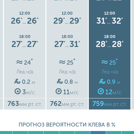
12:00
12:00
12:00
26
26
29
29
31
32
°
°
°
°
°
°
…
…
…
18:00
18:00
18:00
27
27
27
31
28
28
°
°
°
°
°
°
…
…
…
°
°
°
24
25
25
Лед
н/д
Лед
н/д
Лед
н/д
0.2
0.8
0.9
м
м
м
3
11
12
м/с
м/с
м/с
763
762
759
мм рт. ст.
мм рт. ст.
мм рт. ст.
ПРОГНОЗ ВЕРОЯТНОСТИ КЛЕВА В %