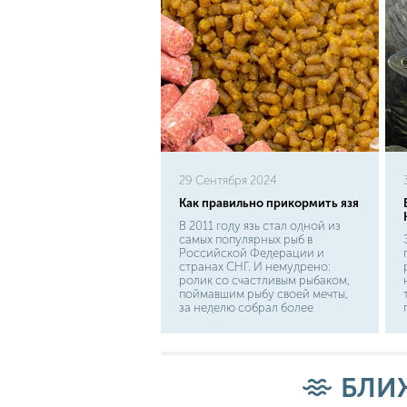
29 Сентября 2024
Как правильно прикормить язя
В 2011 году язь стал одной из
самых популярных рыб в
Российской Федерации и
странах СНГ. И немудрено:
ролик со счастливым рыбаком,
поймавшим рыбу своей мечты,
за неделю собрал более
миллиона просмотров и
продолжает набирать до сих
пор. Но, впрочем, и без этого
видео язь популярен как среди
новичков, так и любителей.
БЛИ
Обладающая чудесным вкусом
рыбка, часто используется в