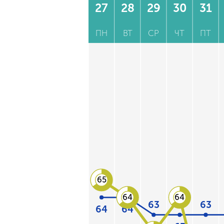
27
28
29
30
31
ПН
ВТ
СР
ЧТ
ПТ
65
64
64
63
63
64
64