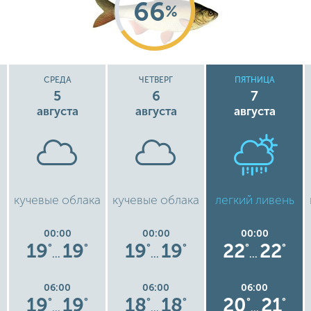
66
%
СРЕДА
ЧЕТВЕРГ
ПЯТНИЦА
5
6
7
августа
августа
августа
кучевые облака
кучевые облака
легкий ливень
00:00
00:00
00:00
19
19
19
19
22
22
°
°
°
°
°
°
…
…
…
06:00
06:00
06:00
19
19
18
18
20
21
°
°
°
°
°
°
…
…
…