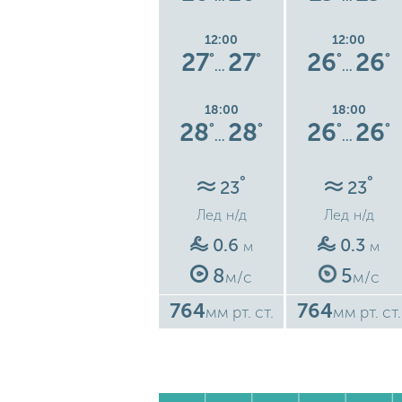
12:00
12:00
12:00
5
27
27
27
27
26
26
°
°
°
°
°
°
°
…
…
…
18:00
18:00
18:00
5
28
28
28
28
26
26
°
°
°
°
°
°
°
…
…
…
°
°
°
22
23
23
Лед
н/д
Лед
н/д
Лед
н/д
0.6
0.6
0.3
м
м
м
8
8
5
с
м/с
м/с
м/с
764
764
764
ст.
мм рт. ст.
мм рт. ст.
мм рт. ст.