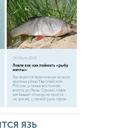
24 Июля 2018
Ловля язя: как поймать «рыбу
мечты»
Язь водится практически во всех
крупных реках Европейской
России, а также восточнее
вплоть до Лены. Однако ловля
язя бывает отнюдь не проста –
не зря же, с легкой руки героя
известного видео, язя окрестили
«рыбой мечты»! Мы расскажем
здесь о некоторых секретах,
позволяющим встретить язя не
только в YouTube и в мечтах
ТСЯ ЯЗЬ
рыболова. Первым делом
необходимо определиться с