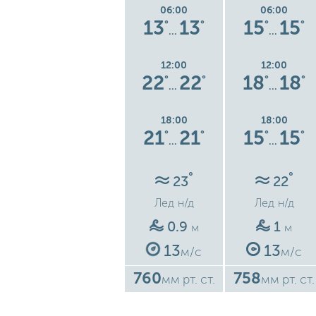
06:00
06:00
06:00
19
19
13
13
15
15
°
°
°
°
°
°
°
…
…
…
12:00
12:00
12:00
7
22
22
22
22
18
18
°
°
°
°
°
°
°
…
…
…
18:00
18:00
18:00
6
22
22
21
21
15
15
°
°
°
°
°
°
°
…
…
…
°
°
°
24
23
22
Лед
н/д
Лед
н/д
Лед
н/д
0.9
0.9
1
м
м
м
13
13
13
м/с
м/с
м/с
758
760
758
ст.
мм рт. ст.
мм рт. ст.
мм рт. ст.