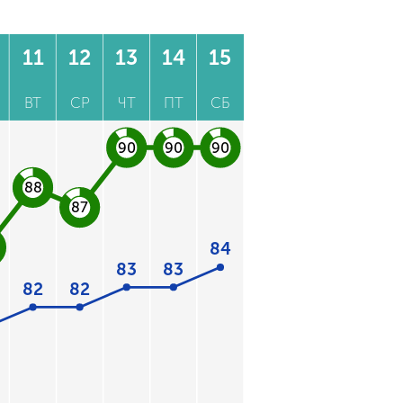
11
12
13
14
15
ВТ
СР
ЧТ
ПТ
СБ
90
90
90
88
87
84
83
83
82
82