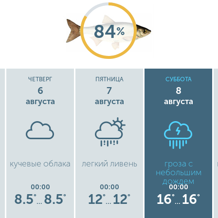
84
%
ЧЕТВЕРГ
ПЯТНИЦА
СУББОТА
6
7
8
августа
августа
августа
кучевые облака
легкий ливень
гроза с
небольшим
дождем
00:00
00:00
00:00
8.5
8.5
12
12
16
16
°
°
°
°
°
°
…
…
…