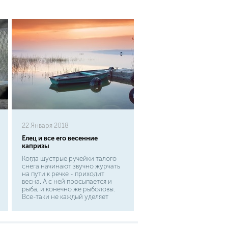
22 Января 2018
Елец и все его весенние
капризы
Когда шустрые ручейки талого
снега начинают звучно журчать
на пути к речке - приходит
весна. А с ней просыпается и
рыба, и конечно же рыболовы.
Все-таки не каждый уделяет
достаточно времени зимней
рыбалке, а кто-то и вовсе
признает рыбалку только по
открытой воде. Но в одном