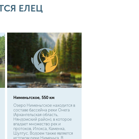
можно быть уверенным - елец
СЯ ЕЛЕЦ
начинает охоту...
Нименьгское, 550 км
Озеро Нименьгское находится в
составе бассейна реки Онега
(Архангельская область,
Няндомский район), в которое
впадает множество рек и
протоков, Илокса, Каменка,
Шултус. Водоем также является
истоком реки Нименьга. В