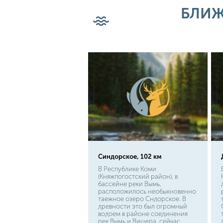
популярностью пользуется и
БЛИЖ
елец. Хоть эти рыбешки и тесно
схожи друг с другом, но при
наличии наглядных "хвостов"
можно без труда найти отличия.
Да и по вкусу елец более
выразителен, чем та же
плотвичка.
Синдорское, 102 км
В Республике Коми
(Княжпогостский район), в
бассейне реки Вымь,
расположилось необыкновенно
таежное озеро Сндорское. В
древности это был огромный
водоем в районе соединения
рек Вымь и Вишера, сейчас