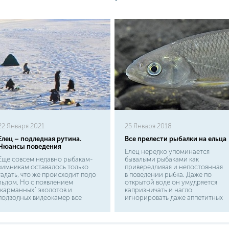
22 Января 2021
25 Января 2018
Елец – подледная рутина.
Все прелести рыбалки на ельца
Нюансы поведения
Елец нередко упоминается
Еще совсем недавно рыбакам-
бывалыми рыбаками как
зимникам оставалось только
привередливая и непостоянная
гадать, что же происходит подо
в поведении рыбка. Даже по
льдом. Но с появлением
открытой воде он умудряется
"карманных" эхолотов и
капризничать и нагло
подводных видеокамер все
игнорировать даже аппетитных
изменилось. Теперь в любой
дождевых червей. Не говоря уже
рыболовной телепередаче не
об использовании опарышей
обходится без активной съемки
или перловки. Ловить ельца
рыбы в своей стихии. И стоит
целенаправленно - сложно,