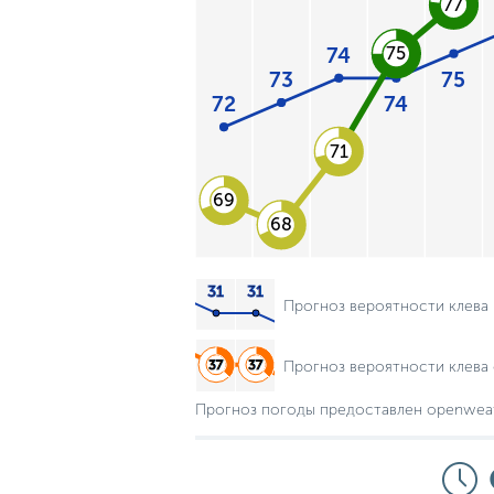
77
74
75
75
73
74
72
71
69
68
Прогноз вероятности клева
Прогноз вероятности клева 
Прогноз погоды предоставлен openwea