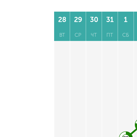
28
29
30
31
1
ВТ
СР
ЧТ
ПТ
СБ