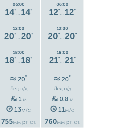
06:00
06:00
06:00
14
14
12
12
15
15
°
°
°
°
°
°
…
…
…
12:00
12:00
12:00
20
20
20
20
24
24
°
°
°
°
°
°
…
…
…
18:00
18:00
18:00
18
18
21
21
22
22
°
°
°
°
°
°
…
…
…
°
°
°
20
20
20
Лед
н/д
Лед
н/д
Лед
н/д
1
0.8
1.2
м
м
м
13
11
16
м/с
м/с
м/с
755
760
759
7
мм рт. ст.
мм рт. ст.
мм рт. ст.