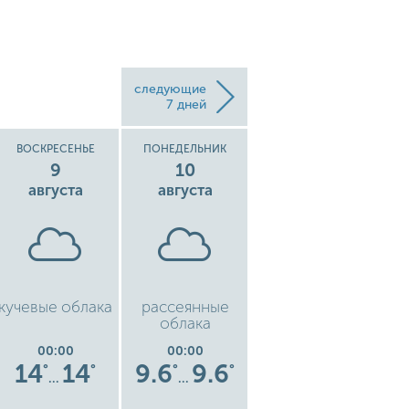
следующие
7 дней
ВОСКРЕСЕНЬЕ
ПОНЕДЕЛЬНИК
ВТОРНИК
9
10
11
августа
августа
августа
кучевые облака
рассеянные
кучевые облака
ку
облака
00:00
00:00
00:00
14
14
9.6
9.6
12
12
°
°
°
°
°
°
…
…
…