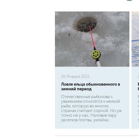
26 Января 2021
Ловля ельца обыкновенного в
зимний период
Отечественные рыболовы с
уважением относятся к мелкой
рыбе, которую во многих
странах считают сорной. Но уж
точно не у нас. Наловив пару
десятков плотвы, уклейки,
тараньки или сорожки - и
можно смело устроить
рыбацкий ужин на берегу
водоема. Немалой