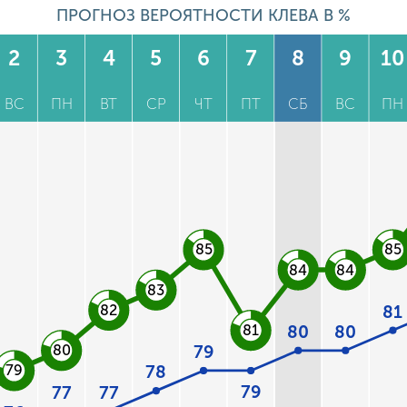
ПРОГНОЗ ВЕРОЯТНОСТИ КЛЕВА В %
2
3
4
5
6
7
8
9
10
ВС
ПН
ВТ
СР
ЧТ
ПТ
СБ
ВС
ПН
85
85
84
84
83
82
81
81
80
80
79
80
79
78
79
77
77