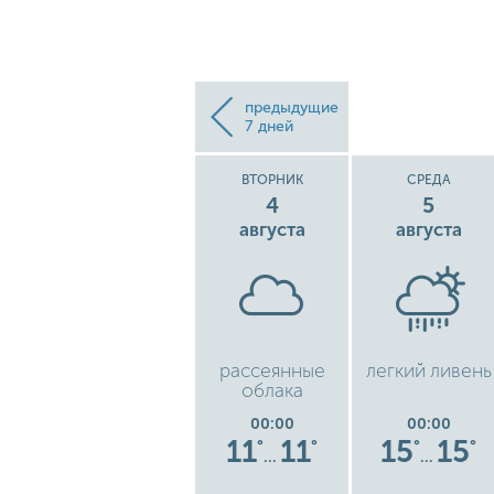
предыдущие
7 дней
Е
ПОНЕДЕЛЬНИК
ВТОРНИК
СРЕДА
3
4
5
августа
августа
августа
бо
рассеянные
рассеянные
легкий ливень
облака
облака
00:00
00:00
00:00
15
15
11
11
15
15
°
°
°
°
°
°
°
…
…
…