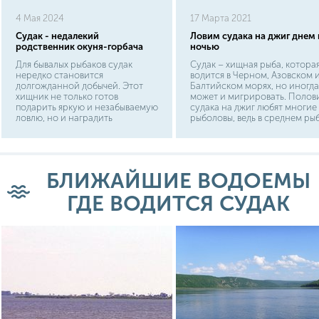
4 Мая 2024
17 Марта 2021
Судак - недалекий
Ловим судака на джиг днем 
родственник окуня-горбача
ночью
Для бывалых рыбаков судак
Судак – хищная рыба, котора
нередко становится
водится в Черном, Азовском 
долгожданной добычей. Этот
Балтийском морях, но иногда
хищник не только готов
может и мигрировать. Полов
подарить яркую и незабываемую
судака на джиг любят многие
ловлю, но и наградить
рыболовы, ведь в среднем ры
старателей вкусным ужином.
достигает огромных размеро
Отмечено, что судак имеет
весит примерно 10-15 кг.
природную стойкость ко
Рыболовы отдают предпочтен
многим заболеваниям
джигу благодаря его
ихтиофауны. Поэтому пожарить
эффективности, ведь именно 
БЛИЖАЙШИЕ ВОДОЕМЫ
или сварить ароматную ушицу
этой техникой шансы поймат
из свежепойманного судака -
судака увеличиваются втрое.
ГДЕ ВОДИТСЯ СУДАК
это не только безопасно, но и
является неотъемлемой частью
любой рыбалки.