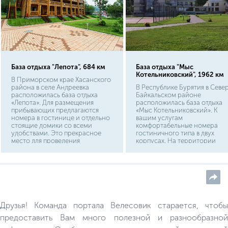
База отдыха "Лепота", 684 км
База отдыха "Мыс
Котельниковский", 1962 км
В Приморском крае Хасанского
района в селе Андреевка
В Республике Бурятия в Севе
расположилась база отдыха
Байкальском районе
«Лепота». Для размещения
расположилась база отдыха
прибывающих предлагаются
«Мыс Котельниковский». К
номера в гостинице и отдельно
вашим услугам
стоящие домики со всеми
комфортабельные номера
удобствами. Это прекрасное
гостиничного типа в двух
место для проведения
корпусах. На территории
праздников и корпоративов.
имеются открытые бассейны,
устроенные рядом с
термальным минеральным
источником, предназначенн
для лечения множества
различных видов заболеваний
Друзья! Команда портала Велесовик старается, чтобы
предоставить Вам много полезной и разнообразной