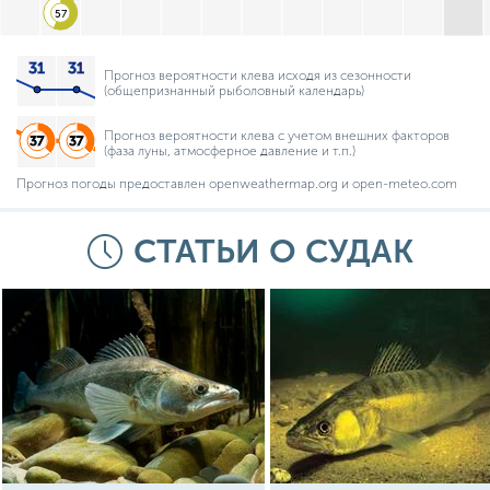
57
Прогноз вероятности клева исходя из сезонности
(общепризнанный рыболовный календарь)
Прогноз вероятности клева с учетом внешних факторов
(фаза луны, атмосферное давление и т.п.)
Прогноз погоды предоставлен openweathermap.org и open-meteo.com
СТАТЬИ О СУДАК