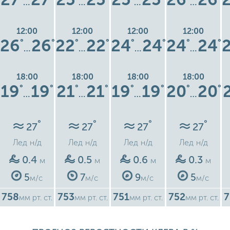
…
…
…
…
12:00
12:00
12:00
12:00
26
26
22
22
24
24
24
24
°
°
°
°
°
°
°
°
…
…
…
…
18:00
18:00
18:00
18:00
19
19
21
21
19
19
20
20
°
°
°
°
°
°
°
°
…
…
…
…
°
°
°
°
27
27
27
27
Лед
н/д
Лед
н/д
Лед
н/д
Лед
н/д
0.4
0.5
0.6
0.3
м
м
м
м
5
7
9
5
м/с
м/с
м/с
м/с
758
753
751
752
7
мм рт. ст.
мм рт. ст.
мм рт. ст.
мм рт. ст.