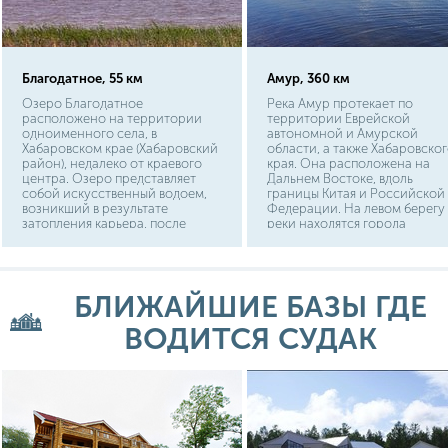
Благодатное, 55 км
Амур, 360 км
Озеро Благодатное
Река Амур протекает по
расположено на территории
территории Еврейской
одноименного села, в
автономной и Амурской
Хабаровском крае (Хабаровский
области, а также Хабаровско
район), недалеко от краевого
края. Она расположена на
центра. Озеро представляет
Дальнем Востоке, вдоль
собой искусственный водоем,
границы Китая и Российской
возникший в результате
Федерации. На левом берегу
затопления карьера, после
реки находятся города
добычи полезных ископаемых.
Благовещенск, Комсомольск-
До села Благодатное можно
на-Амуре, Николаевск-на-
доехать из Хабаровска на
Амуре, на правом – Хэйкэ
рейсовом автобусе или на
(Китай), Хабаровск, Амурск. Р
БЛИЖАЙШИЕ БАЗЫ ГДЕ
собственном автомобиле.
впадает в Амурский лиман,
Расстояние по трассе
который выходит в Охотское
составляет 37 км.
ВОДИТСЯ СУДАК
море.