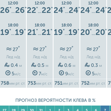
12:00
12:00
12:00
12:00
26
26
22
22
24
24
24
24
°
°
°
°
°
°
°
°
…
…
…
…
18:00
18:00
18:00
18:00
19
19
21
21
19
19
20
20
°
°
°
°
°
°
°
°
…
…
…
…
°
°
°
°
27
27
27
27
Лед
н/д
Лед
н/д
Лед
н/д
Лед
н/д
0.4
0.5
0.6
0.3
м
м
м
м
5
7
9
5
м/с
м/с
м/с
м/с
758
753
751
752
7
мм рт. ст.
мм рт. ст.
мм рт. ст.
мм рт. ст.
ПРОГНОЗ ВЕРОЯТНОСТИ КЛЕВА В %
27
28
29
30
31
1
2
3
4
5
6
7