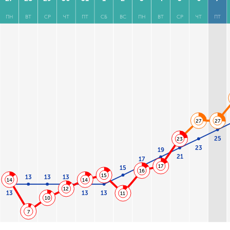
ПН
ВТ
СР
ЧТ
ПТ
СБ
ВС
ПН
ВТ
СР
ЧТ
ПТ
27
27
25
23
23
19
21
17
17
15
16
15
13
13
13
14
14
12
13
13
13
11
10
7