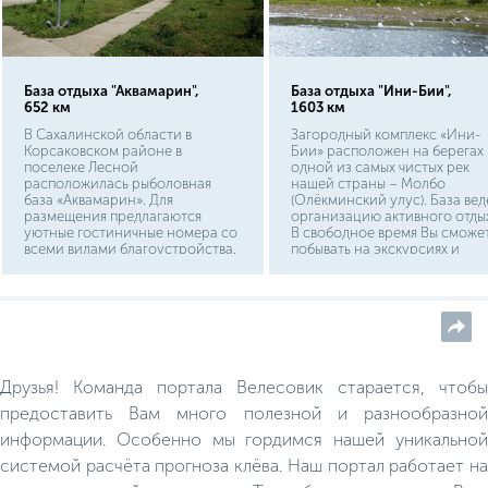
База отдыха "Аквамарин",
База отдыха "Ини-Бии",
652 км
1603 км
В Сахалинской области в
Загородный комплекс «Ини-
Корсаковском районе в
Бии» расположен на берегах
поселеке Лесной
одной из самых чистых рек
расположилась рыболовная
нашей страны – Молбо
база «Аквамарин». Для
(Олёкминский улус). База вед
размещения предлагаются
организацию активного отды
уютные гостиничные номера со
В свободное время Вы сможе
всеми видами благоустройства.
побывать на экскурсиях и
В свободное от рыбалки время
посетить разнообразные
можно сыграть в бильярд,
туристические маршруты. На
попариться в русской бане,
территории оборудована
посетить спортивный комплекс,
русская банька и кафе.
развлечься в караоке баре.
Друзья! Команда портала Велесовик старается, чтобы
предоставить Вам много полезной и разнообразной
информации. Особенно мы гордимся нашей уникальной
системой расчёта прогноза клёва. Наш портал работает на