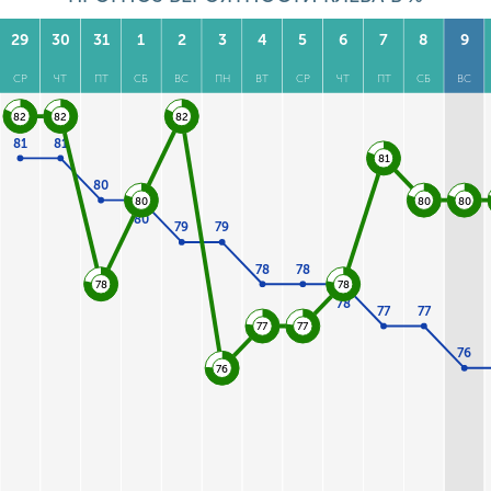
29
30
31
1
2
3
4
5
6
7
8
9
СР
ЧТ
ПТ
СБ
ВС
ПН
ВТ
СР
ЧТ
ПТ
СБ
ВС
82
82
82
81
81
81
80
80
80
80
80
79
79
78
78
78
78
78
77
77
77
77
76
76