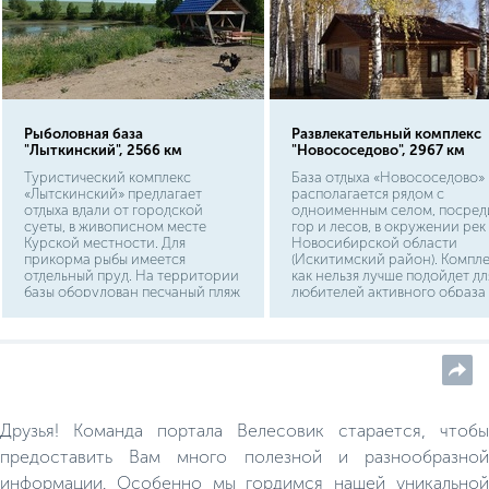
Рыболовная база
Развлекательный комплекс
"Лыткинский", 2566 км
"Новососедово", 2967 км
Туристический комплекс
База отдыха «Новососедово»
«Лытскинский» предлагает
располагается рядом с
отдыха вдали от городской
одноименным селом, посред
суеты, в живописном месте
гор и лесов, в окружении рек
Курской местности. Для
Новосибирской области
прикорма рыбы имеется
(Искитимский район). Компл
отдельный пруд. На территории
как нельзя лучше подойдет дл
базы оборудован песчаный пляж
любителей активного образа
с удобным входом в воду. На
жизни. Для проживания
берегах водоемов расположены
предусмотрен гостиничный
крытые небольшие беседки.
корпус, в том числе отдельно
стоящие коттеджи.
Друзья! Команда портала Велесовик старается, чтобы
предоставить Вам много полезной и разнообразной
информации. Особенно мы гордимся нашей уникальной