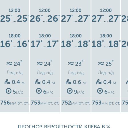
12:00
12:00
12:00
12:00
25
25
26
26
27
27
27
27
2
°
°
°
°
°
°
°
°
…
…
…
…
18:00
18:00
18:00
18:00
16
16
17
17
18
18
18
18
2
°
°
°
°
°
°
°
°
…
…
…
…
°
°
°
°
24
24
23
25
Лед
н/д
Лед
н/д
Лед
н/д
Лед
н/д
0.4
0.4
0.6
0.4
м
м
м
м
5
6
9
6
м/с
м/с
м/с
м/с
756
753
752
753
7
мм рт. ст.
мм рт. ст.
мм рт. ст.
мм рт. ст.
ПРОГНОЗ ВЕРОЯТНОСТИ КЛЕВА В %