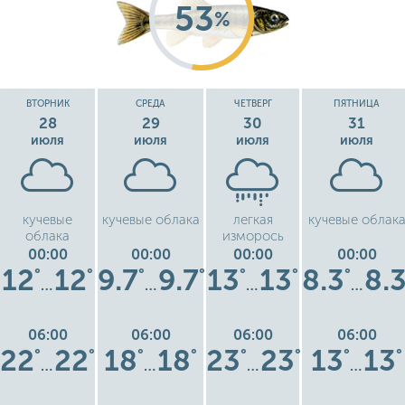
53
%
ВТОРНИК
СРЕДА
ЧЕТВЕРГ
ПЯТНИЦА
28
29
30
31
июля
июля
июля
июля
кучевые
кучевые облака
легкая
кучевые облак
облака
изморось
00:00
00:00
00:00
00:00
12
12
9.7
9.7
13
13
8.3
8.
°
°
°
°
°
°
°
…
…
…
…
06:00
06:00
06:00
06:00
22
22
18
18
23
23
13
13
°
°
°
°
°
°
°
°
…
…
…
…