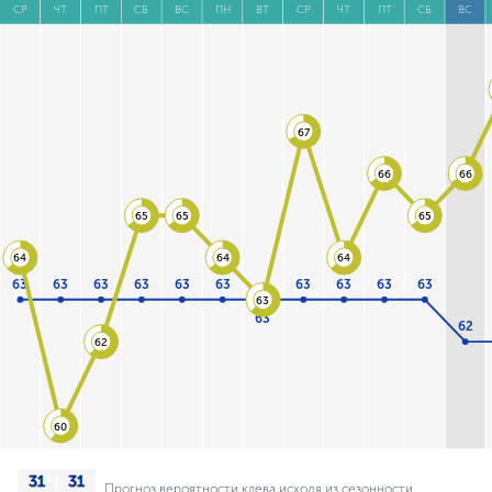
СР
ЧТ
ПТ
СБ
ВС
ПН
ВТ
СР
ЧТ
ПТ
СБ
ВС
67
66
66
65
65
65
64
64
64
63
63
63
63
63
63
63
63
63
63
63
63
62
62
60
Прогноз вероятности клева исходя из сезонности