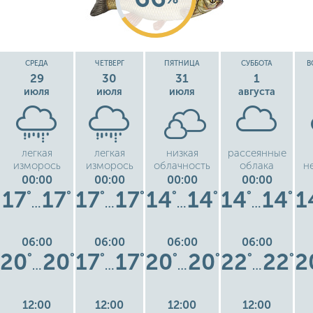
СРЕДА
ЧЕТВЕРГ
ПЯТНИЦА
СУББОТА
В
29
30
31
1
июля
июля
июля
августа
легкая
легкая
низкая
рассеянные
изморось
изморось
облачность
облака
н
00:00
00:00
00:00
00:00
17
17
17
17
14
14
14
14
1
°
°
°
°
°
°
°
°
…
…
…
…
06:00
06:00
06:00
06:00
20
20
17
17
20
20
22
22
2
°
°
°
°
°
°
°
°
…
…
…
…
12:00
12:00
12:00
12:00