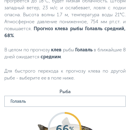
прогреется до 18°C, будет низкая облачность. Шторм
западный ветер, 23 м/с и ослабевает, ловля с лодки
опасна. Высота волны 1.7 м, температура воды 21°C.
Атмосферное давление пониженное, 754 мм рт.ст. и
повышается.
Прогноз клева рыбы Голавль средний,
68%
.
В целом по прогнозу
клев
рыбы
Голавль
в ближайшие 8
дней ожидается
средним
.
Для быстрого перехода к прогнозу клева по другой
рыбе - выберите ее в поле ниже.
Рыба
66
%