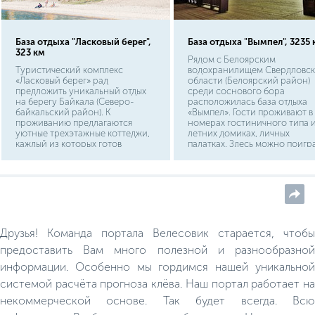
База отдыха "Ласковый берег",
База отдыха "Вымпел", 3235 
323 км
Рядом с Белоярским
Туристический комплекс
водохранилищем Свердловс
«Ласковый берег» рад
области (Белоярский район)
предложить уникальный отдых
среди соснового бора
на берегу Байкала (Северо-
расположилась база отдыха
байкальский район). К
«Вымпел». Гости проживают в
проживанию предлагаются
номерах гостиничного типа 
уютные трехэтажные коттеджи,
летних домиках, личных
каждый из которых готов
палатках. Здесь можно поигр
разместить до 12 человек. Здесь
в лазертаг, покататься на
расположен горячий источник,
внедорожнике, поиграть в
который непременно, сможет
спортивные игры, бильярд.
поправить Ваше здоровье.
Созданы условия для
организации пикников
(мангалы, казан, гриль,
коптильня).
Друзья! Команда портала Велесовик старается, чтобы
предоставить Вам много полезной и разнообразной
информации. Особенно мы гордимся нашей уникальной
системой расчёта прогноза клёва. Наш портал работает на
некоммерческой основе. Так будет всегда. Всю