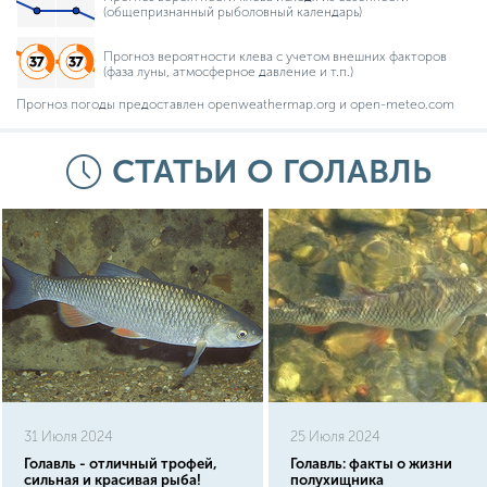
(общепризнанный рыболовный календарь)
Прогноз вероятности клева с учетом внешних факторов
(фаза луны, атмосферное давление и т.п.)
Прогноз погоды предоставлен openweathermap.org и open-meteo.com
СТАТЬИ О ГОЛАВЛЬ
31 Июля 2024
25 Июля 2024
Голавль - отличный трофей,
Голавль: факты о жизни
сильная и красивая рыба!
полухищника