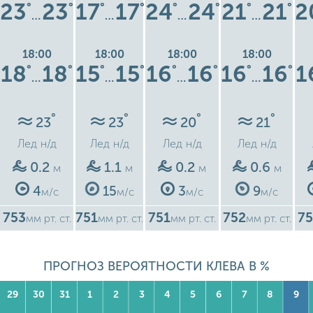
23
23
17
17
24
24
21
21
2
°
°
°
°
°
°
°
°
…
…
…
…
18:00
18:00
18:00
18:00
18
18
15
15
16
16
16
16
1
°
°
°
°
°
°
°
°
…
…
…
…
°
°
°
°
23
23
20
21
Лед
н/д
Лед
н/д
Лед
н/д
Лед
н/д
0.2
1.1
0.2
0.6
м
м
м
м
4
15
3
9
м/с
м/с
м/с
м/с
753
751
751
752
75
мм рт. ст.
мм рт. ст.
мм рт. ст.
мм рт. ст.
ПРОГНОЗ ВЕРОЯТНОСТИ КЛЕВА В %
29
30
31
1
2
3
4
5
6
7
8
9