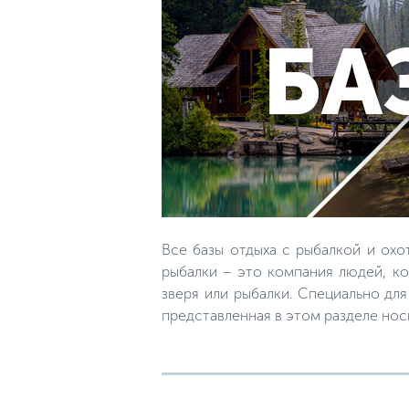
Все базы отдыха с рыбалкой и охо
рыбалки – это компания людей, ко
зверя или рыбалки. Специально дл
представленная в этом разделе но