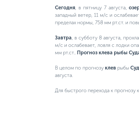
Сегодня
, в пятницу 7 августа,
озе
западный ветер, 11 м/с и ослабева
пределах нормы, 758 мм рт.ст. и по
Завтра
, в субботу 8 августа, прох
м/с и ослабевает, ловля с лодки оп
мм рт.ст..
Прогноз клева рыбы Суд
В целом по прогнозу
клев
рыбы
Су
августа.
Для быстрого перехода к прогнозу к