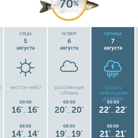
70
%
СРЕДА
ЧЕТВЕРГ
ПЯТНИЦА
5
6
7
августа
августа
августа
а
чистое небо
рассеянные
гроза с
облака
небольшим
дождем
00:00
00:00
00:00
16
16
20
20
22
22
°
°
°
°
°
°
…
…
…
06:00
06:00
06:00
14
14
19
19
21
21
°
°
°
°
°
°
…
…
…