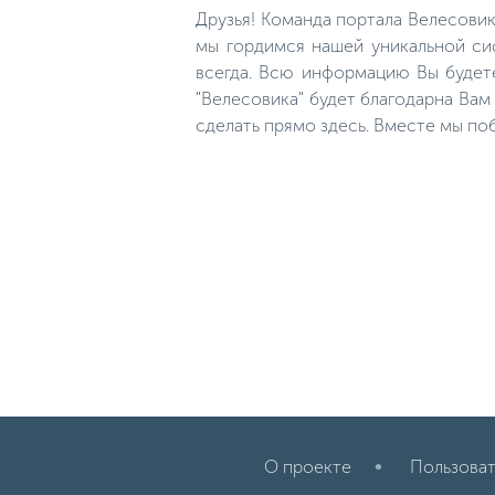
это не только безопасно, но и
Друзья! Команда портала Велесови
является неотъемлемой частью
любой рыбалки.
мы гордимся нашей уникальной сис
всегда. Всю информацию Вы будет
"Велесовика" будет благодарна Ва
сделать прямо здесь. Вместе мы по
О проекте
Пользоват