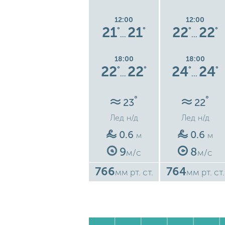
12:00
12:00
12:00
5
22
22
21
21
22
22
°
°
°
°
°
°
°
…
…
…
18:00
18:00
18:00
7
21
21
22
22
24
24
°
°
°
°
°
°
°
…
…
…
°
°
°
22
23
22
Лед
н/д
Лед
н/д
Лед
н/д
1
0.6
0.6
м
м
м
13
9
8
с
м/с
м/с
м/с
760
766
764
ст.
мм рт. ст.
мм рт. ст.
мм рт. ст.