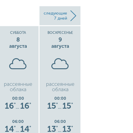
следующие
7 дней
СУББОТА
ВОСКРЕСЕНЬЕ
ПОНЕДЕЛЬНИК
8
9
10
августа
августа
августа
рассеянные
рассеянные
кучевые облака
л
облака
облака
00:00
00:00
00:00
16
16
15
15
15
15
°
°
°
°
°
°
…
…
…
06:00
06:00
06:00
14
14
13
13
13
13
°
°
°
°
°
°
…
…
…