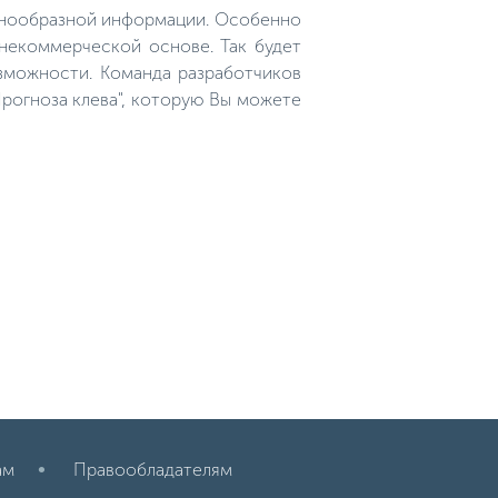
рекомендуем вам прочитать эту
азнообразной информации. Особенно
статью и почерпнуть из неё
много нового!
 некоммерческой основе. Так будет
зможности. Команда разработчиков
рогноза клева", которую Вы можете
ам
Правообладателям