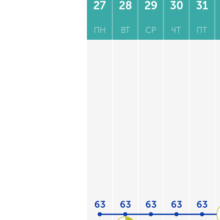
27
28
29
30
31
ПН
ВТ
СР
ЧТ
ПТ
63
63
63
63
63