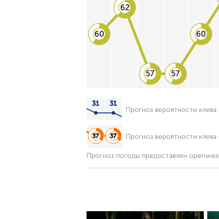
62
60
60
57
57
Прогноз вероятности клева
Прогноз вероятности клева 
Прогноз погоды предоставлен openwea