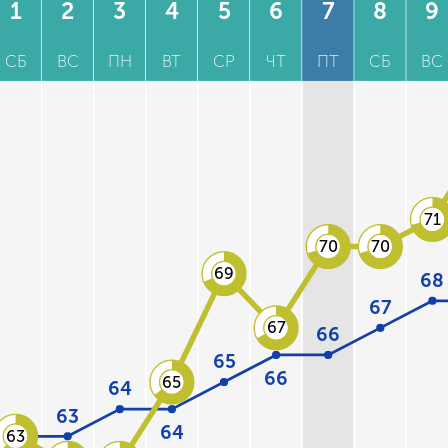
1
2
3
4
5
6
7
8
9
СБ
ВС
ПН
ВТ
СР
ЧТ
ПТ
СБ
ВС
71
70
70
69
68
67
67
66
65
66
65
64
63
64
63