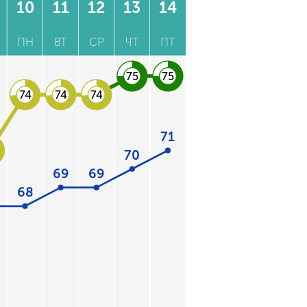
10
11
12
13
14
ПН
ВТ
СР
ЧТ
ПТ
75
75
74
74
74
71
70
69
69
68