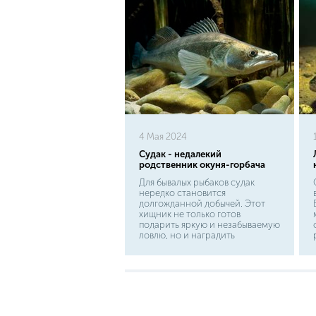
4 Мая 2024
Судак - недалекий
родственник окуня-горбача
Для бывалых рыбаков судак
нередко становится
долгожданной добычей. Этот
хищник не только готов
подарить яркую и незабываемую
ловлю, но и наградить
старателей вкусным ужином.
Отмечено, что судак имеет
природную стойкость ко
многим заболеваниям
ихтиофауны. Поэтому пожарить
или сварить ароматную ушицу
из свежепойманного судака -