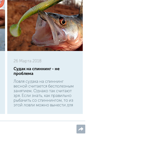
26 Марта 2018
Судак на спиннинг - не
проблема
Ловля судака на спиннинг
весной считается бесполезным
занятием. Однако так считают
зря. Если знать, как правильно
рыбачить со спиннингом, то из
этой ловли можно вынести для
себя множество различных
плюсов, которые будут
перевешивать
немногочисленные минусы, а
также превосходить некоторые
другие снасти для ловли.
Поэтому мы настоятельно