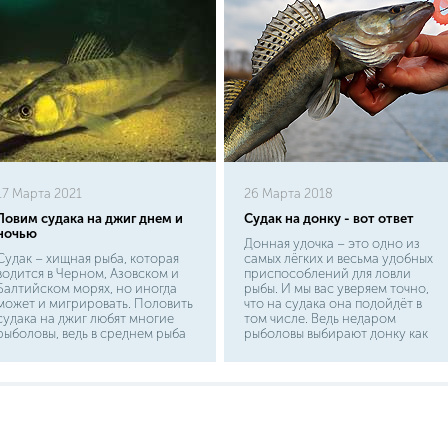
17 Марта 2021
26 Марта 2018
Ловим судака на джиг днем и
Судак на донку - вот ответ
ночью
Донная удочка – это одно из
Судак – хищная рыба, которая
самых лёгких и весьма удобных
водится в Черном, Азовском и
приспособлений для ловли
Балтийском морях, но иногда
рыбы. И мы вас уверяем точно,
может и мигрировать. Половить
что на судака она подойдёт в
судака на джиг любят многие
том числе. Ведь недаром
рыболовы, ведь в среднем рыба
рыболовы выбирают донку как
достигает огромных размеров и
одну из проверенных временем
весит примерно 10-15 кг.
и надёжных удочек. Хотите тоже
Рыболовы отдают предпочтение
попробовать? Тогда для вас мы
джигу благодаря его
написали статью, которая
эффективности, ведь именно с
поможет вам разобраться в
этой техникой шансы поймать
выборе снастей для ловли
судака увеличиваются втрое.
судака!