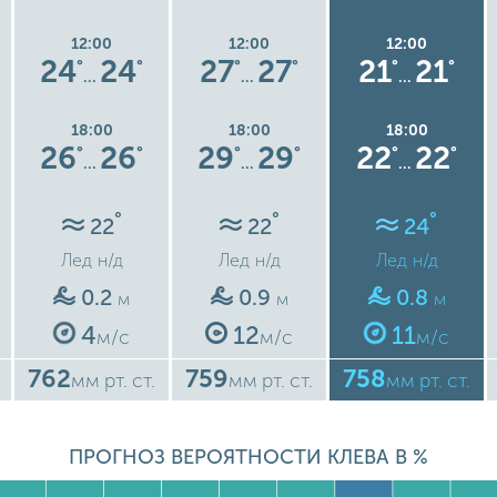
12:00
12:00
12:00
24
24
27
27
21
21
°
°
°
°
°
°
…
…
…
18:00
18:00
18:00
26
26
29
29
22
22
°
°
°
°
°
°
…
…
…
°
°
°
22
22
24
Лед
н/д
Лед
н/д
Лед
н/д
0.2
0.9
0.8
м
м
м
4
12
11
м/с
м/с
м/с
762
759
758
мм рт. ст.
мм рт. ст.
мм рт. ст.
ПРОГНОЗ ВЕРОЯТНОСТИ КЛЕВА В %