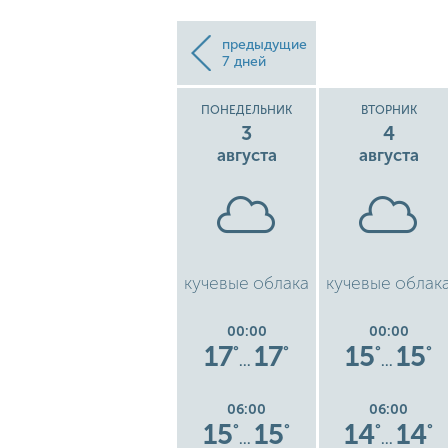
предыдущие
7 дней
ВОСКРЕСЕНЬЕ
ПОНЕДЕЛЬНИК
ВТОРНИК
2
3
4
августа
августа
августа
ака
легкий ливень
кучевые облака
кучевые облак
00:00
00:00
00:00
21
21
17
17
15
15
°
°
°
°
°
°
°
…
…
…
06:00
06:00
06:00
20
20
15
15
14
14
°
°
°
°
°
°
°
…
…
…