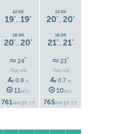
12:00
12:00
12:00
19
19
20
20
22
22
°
°
°
°
°
°
…
…
…
18:00
18:00
18:00
20
20
21
21
23
23
°
°
°
°
°
°
…
…
…
°
°
°
24
23
22
Лед
н/д
Лед
н/д
Лед
н/д
0.8
0.7
1
м
м
м
11
10
13
м/с
м/с
м/с
761
765
764
7
мм рт. ст.
мм рт. ст.
мм рт. ст.