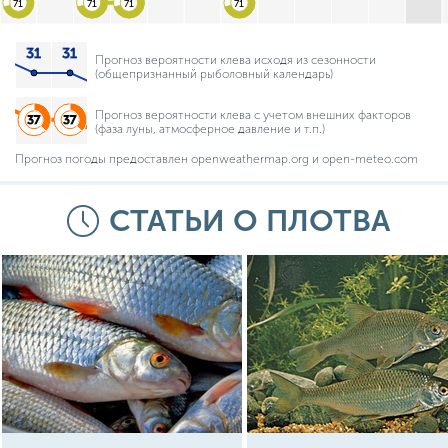
71
71
71
71
Прогноз вероятности клева исходя из сезонности
(общепризнанный рыболовный календарь)
Прогноз вероятности клева с учетом внешних факторов
(фаза луны, атмосферное давление и т.п.)
Прогноз погоды предоставлен openweathermap.org и open-meteo.com
СТАТЬИ О ПЛОТВА