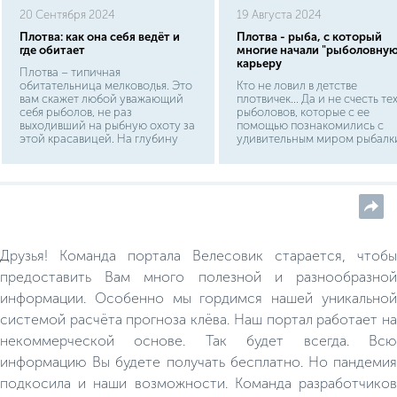
20 Сентября 2024
19 Августа 2024
Плотва: как она себя ведёт и
Плотва - рыба, с который
где обитает
многие начали "рыболовную
карьеру
Плотва – типичная
обитательница мелководья. Это
Кто не ловил в детстве
вам скажет любой уважающий
плотвичек... Да и не счесть те
себя рыболов, не раз
рыболовов, которые с ее
выходивший на рыбную охоту за
помощью познакомились с
этой красавицей. На глубину
удивительным миром рыбалки
она уходит только зимой: в ямы,
каждой местности плотва
на бровки русла, где достаточно
называется по-своему (чебак,
тепло и много пищи, чтобы
тарань, сорога и пр), откуда и
прокормиться в холодные
формируются ложные мнени
времена. Конечно, именно в
ее разных видах. Плотва -
таких местах можно с лёгкостью
рядовой карповый
рассчитывать на богатый улов в
представитель. Узнать ее лег
зимние времена, но что же
по серебристому телу, крас
Друзья! Команда портала Велесовик старается, чтобы
касается улова летнего или
плавникам и оранжевой
весеннего?
радужке. Спина конечно же
предоставить Вам много полезной и разнообразной
темная. Нельзя не отметить
информации. Особенно мы гордимся нашей уникальной
крупные выразительные
чешуйки, плотно прилегающи
системой расчёта прогноза клёва. Наш портал работает на
тельцу.
некоммерческой основе. Так будет всегда. Всю
информацию Вы будете получать бесплатно. Но пандемия
подкосила и наши возможности. Команда разработчиков