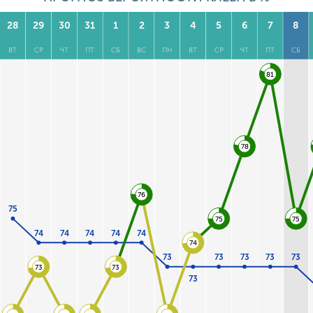
28
29
30
31
1
2
3
4
5
6
7
8
ВТ
СР
ЧТ
ПТ
СБ
ВС
ПН
ВТ
СР
ЧТ
ПТ
СБ
81
78
76
75
75
75
74
74
74
74
74
74
73
73
73
73
73
73
73
73