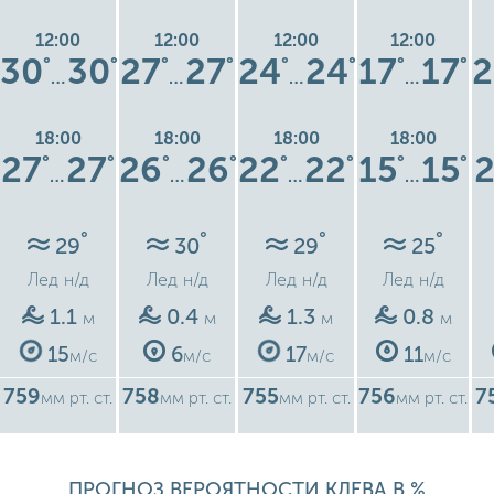
12:00
12:00
12:00
12:00
30
30
27
27
24
24
17
17
2
°
°
°
°
°
°
°
°
…
…
…
…
18:00
18:00
18:00
18:00
27
27
26
26
22
22
15
15
2
°
°
°
°
°
°
°
°
…
…
…
…
°
°
°
°
29
30
29
25
Лед
н/д
Лед
н/д
Лед
н/д
Лед
н/д
1.1
0.4
1.3
0.8
м
м
м
м
15
6
17
11
м/с
м/с
м/с
м/с
759
758
755
756
7
мм рт. ст.
мм рт. ст.
мм рт. ст.
мм рт. ст.
ПРОГНОЗ ВЕРОЯТНОСТИ КЛЕВА В %