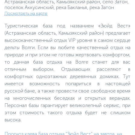
Астраханская область, Камызякский район, село Затон,
поселок Аккусинский, река Бакланья, река Затон
Посмотреть на карте
Туристическая база под названием «Зюйд Вест»
(Астраханская область, Камызякский район) предлагает
высококачественный отдых VIP уровня в самом сердце
дельты Волги. Если вы любите качественный отдых на
природе и при этом не готовы жертвовать комфортом,
то данная база отдыха на Волге станет для вас
отличным выбором. Отдыхающих расселяют в
комфортных одноэтажных деревянных домиках. Тут
имеется возможность попариться в настоящей
русской бане, а также провести свое свободное время
на многочисленных беседках и открытых верандах.
Персонал базы гарантирует великолепный сервис, при
этом стоимость такого отдыха будет не слишком
высока.
Прогноз клева База отдыха "Зюйд Вест" на завтра, на