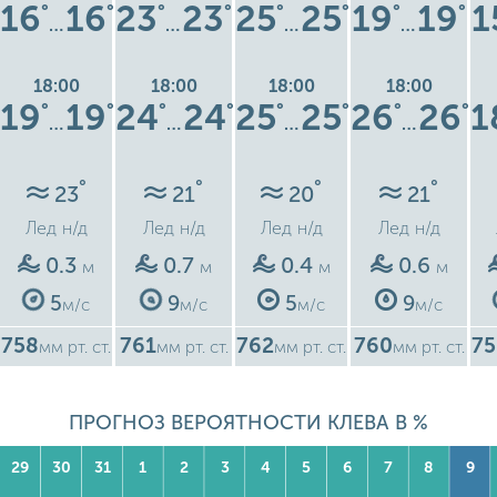
16
16
23
23
25
25
19
19
1
°
°
°
°
°
°
°
°
…
…
…
…
18:00
18:00
18:00
18:00
19
19
24
24
25
25
26
26
1
°
°
°
°
°
°
°
°
…
…
…
…
°
°
°
°
23
21
20
21
Лед
н/д
Лед
н/д
Лед
н/д
Лед
н/д
0.3
0.7
0.4
0.6
м
м
м
м
5
9
5
9
м/с
м/с
м/с
м/с
758
761
762
760
75
мм рт. ст.
мм рт. ст.
мм рт. ст.
мм рт. ст.
ПРОГНОЗ ВЕРОЯТНОСТИ КЛЕВА В %
29
30
31
1
2
3
4
5
6
7
8
9