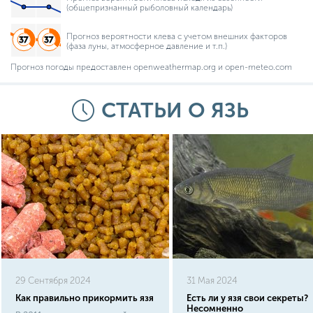
(общепризнанный рыболовный календарь)
Прогноз вероятности клева с учетом внешних факторов
(фаза луны, атмосферное давление и т.п.)
Прогноз погоды предоставлен openweathermap.org и open-meteo.com
СТАТЬИ О ЯЗЬ
29 Сентября 2024
31 Мая 2024
Как правильно прикормить язя
Есть ли у язя свои секреты?
Несомненно