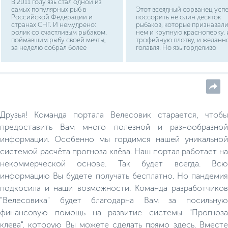
В 2011 году язь стал одной из
самых популярных рыб в
Этот всеядный сорванец усп
Российской Федерации и
поссорить не один десяток
странах СНГ. И немудрено:
рыбаков, которые признавали
ролик со счастливым рыбаком,
нем и крупную красноперку, 
поймавшим рыбу своей мечты,
трофейную плотву, и желанн
за неделю собрал более
голавля. Но язь горделиво
миллиона просмотров и
остается самим собой и
продолжает набирать до сих
продолжает радовать
пор. Но, впрочем, и без этого
поклонников рыбалки своим
видео язь популярен как среди
импульсивными поклевками 
новичков, так и любителей.
непокорной борьбой во врем
Обладающая чудесным вкусом
вываживания. Ловится он
рыбка, часто используется в
практически на любую снасть
различных кулинарных блюдах, а
начиная от дедовской донки 
Друзья! Команда портала Велесовик старается, чтобы
также обладает огромным
заканчивая элегантным
количеством полезных веществ,
нахлыстом. А поскольку язь
предоставить Вам много полезной и разнообразной
необходимых как детям, так и
очень тесно роднится с
информации. Особенно мы гордимся нашей уникальной
взрослым.
голавлем во внешности, то
уделим большее внимание
системой расчёта прогноза клёва. Наш портал работает на
этому вопросу.
некоммерческой основе. Так будет всегда. Всю
информацию Вы будете получать бесплатно. Но пандемия
подкосила и наши возможности. Команда разработчиков
"Велесовика" будет благодарна Вам за посильную
финансовую помощь на развитие системы "Прогноза
клева", которую Вы можете сделать прямо здесь. Вместе