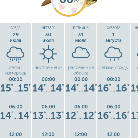
СРЕДА
ЧЕТВЕРГ
ПЯТНИЦА
СУББОТА
В
29
30
31
1
июля
июля
июля
августа
легкая
чистое небо
рассеянные
легкий дождь
изморось
облака
00:00
00:00
00:00
00:00
15
15
14
14
14
14
16
16
1
°
°
°
°
°
°
°
°
…
…
…
…
06:00
06:00
06:00
06:00
14
14
13
13
12
12
16
16
1
°
°
°
°
°
°
°
°
…
…
…
…
12:00
12:00
12:00
12:00