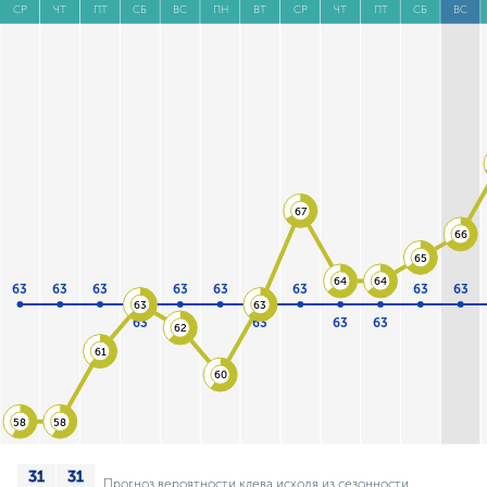
СР
ЧТ
ПТ
СБ
ВС
ПН
ВТ
СР
ЧТ
ПТ
СБ
ВС
67
66
65
64
64
63
63
63
63
63
63
63
63
63
63
63
63
63
63
62
61
60
58
58
Прогноз вероятности клева исходя из сезонности