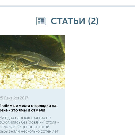
СТАТЬИ (2)
25 Декабря 2017
Любимые места стерлядки на
реке - это ямы и отмели
Ни одна царская трапеза не
обходилась без "хозяйки" стола -
стерляди. О ценности этой
рыбы знали несколько сотен лет