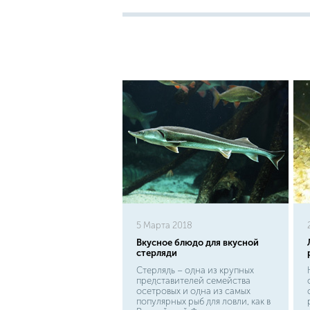
5 Марта 2018
Вкусное блюдо для вкусной
стерляди
Стерлядь – одна из крупных
представителей семейства
осетровых и одна из самых
популярных рыб для ловли, как в