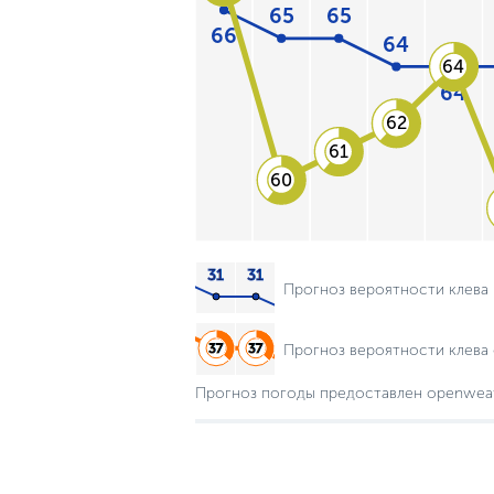
65
65
66
64
64
64
62
61
60
Прогноз вероятности клева
Прогноз вероятности клева 
Прогноз погоды предоставлен openwea