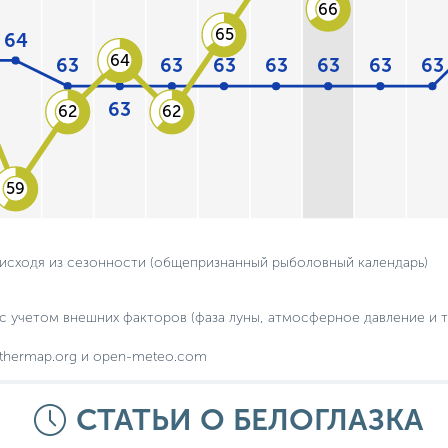
66
65
64
64
63
63
63
63
63
63
63
63
62
62
59
 исходя из сезонности (общепризнанный рыболовный календарь)
с учетом внешних факторов (фаза луны, атмосферное давление и т.
thermap.org и open-meteo.com
СТАТЬИ О БЕЛОГЛАЗКА