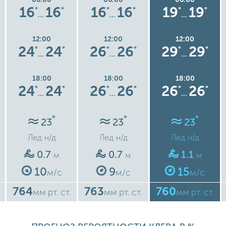
16
16
16
16
19
19
°
°
°
°
°
°
…
…
…
12:00
12:00
12:00
24
24
26
26
29
29
°
°
°
°
°
°
…
…
…
18:00
18:00
18:00
24
24
26
26
26
26
°
°
°
°
°
°
…
…
…
°
°
°
23
23
23
Лед
н/д
Лед
н/д
Лед
н/д
0.7
0.7
1.1
м
м
м
10
9
15
м/с
м/с
м/с
764
763
760
мм рт. ст.
мм рт. ст.
мм рт. ст.