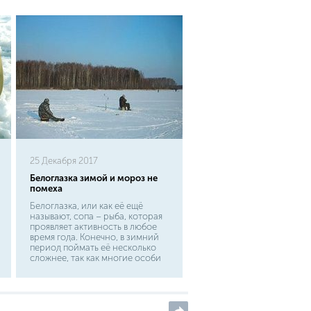
25 Декабря 2017
Белоглазка зимой и мороз не
помеха
Белоглазка, или как её ещё
называют, сопа – рыба, которая
проявляет активность в любое
время года. Конечно, в зимний
период поймать её несколько
сложнее, так как многие особи
впадают в оцепенение и не
интересуются кормом. Однако
при удачном стечении
обстоятельств получить
желаемый результат можно и в