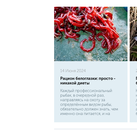
14 Июня 2024
Рацион белоглазки: просто -
никакой диеты
Каждый профессиональный
рыбак, в очередной раз,
направляясь на охоту за
определённым видом рыбы,
обязательно должен знать, чем
именно она питается, и на
какую наживку её проще всего
выманить. И именно от её
грамотного подбора будет во
многом зависеть итоговый
результат. Белоглазка относится