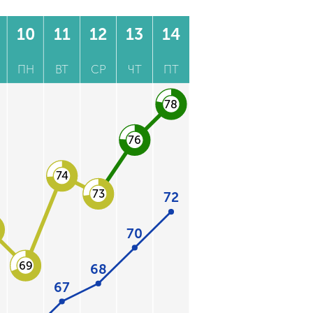
10
11
12
13
14
ПН
ВТ
СР
ЧТ
ПТ
78
76
74
73
72
70
69
68
67