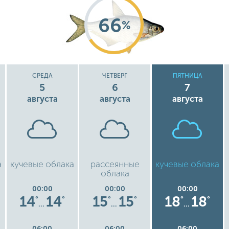
66
%
СРЕДА
ЧЕТВЕРГ
ПЯТНИЦА
5
6
7
августа
августа
августа
а
кучевые облака
рассеянные
кучевые облака
облака
00:00
00:00
00:00
14
14
15
15
18
18
°
°
°
°
°
°
…
…
…
06:00
06:00
06:00