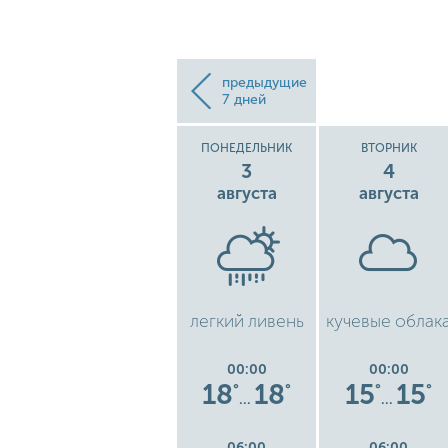
предыдущие
7 дней
ВОСКРЕСЕНЬЕ
ПОНЕДЕЛЬНИК
ВТОРНИК
2
3
4
августа
августа
августа
ака
низкая
легкий ливень
кучевые облак
облачность
00:00
00:00
00:00
18
18
18
18
15
15
°
°
°
°
°
°
°
…
…
…
06:00
06:00
06:00