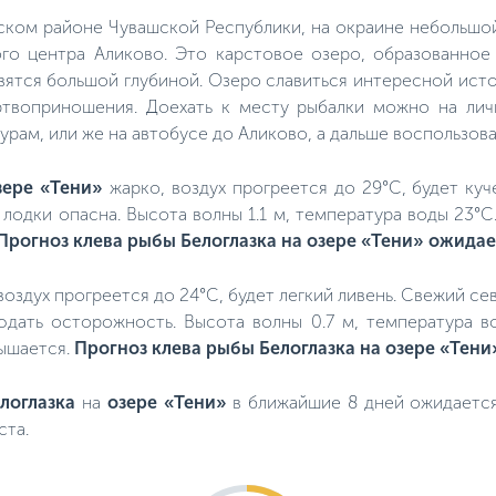
ком районе Чувашской Республики, на окраине небольшо
го центра Аликово. Это карстовое озеро, образованное 
ятся большой глубиной. Озеро славиться интересной исто
ртвоприношения. Доехать к месту рыбалки можно на лич
урам, или же на автобусе до Аликово, а дальше воспользов
зере «Тени»
жарко, воздух прогреется до 29°C, будет куч
 с лодки опасна. Высота волны 1.1 м, температура воды 23°
Прогноз клева рыбы Белоглазка на
озере «Тени»
ожидае
, воздух прогреется до 24°C, будет легкий ливень. Свежий се
юдать осторожность. Высота волны 0.7 м, температура в
вышается.
Прогноз клева рыбы Белоглазка на
озере «Тени
логлазка
на
озере «Тени»
в ближайшие 8 дней ожидает
ста.