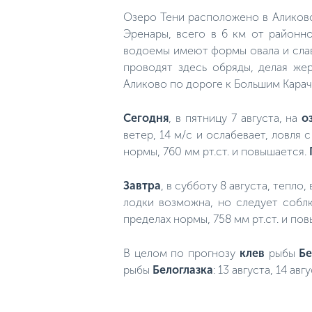
Озеро Тени расположено в Аликовс
Эренары, всего в 6 км от районно
водоемы имеют формы овала и слав
проводят здесь обряды, делая же
Аликово по дороге к Большим Карач
Сегодня
, в пятницу 7 августа, на
о
ветер, 14 м/с и ослабевает, ловля
нормы, 760 мм рт.ст. и повышается.
Завтра
, в субботу 8 августа, тепло
лодки возможна, но следует собл
пределах нормы, 758 мм рт.ст. и по
В целом по прогнозу
клев
рыбы
Бе
рыбы
Белоглазка
: 13 августа, 14 авгу