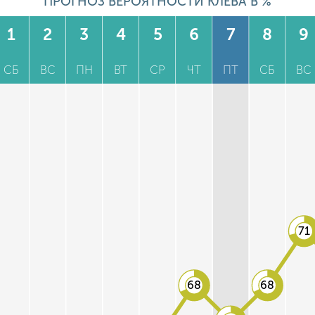
ПРОГНОЗ ВЕРОЯТНОСТИ КЛЕВА В %
1
2
3
4
5
6
7
8
9
СБ
ВС
ПН
ВТ
СР
ЧТ
ПТ
СБ
ВС
71
68
68