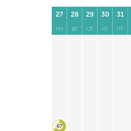
27
28
29
30
31
ПН
ВТ
СР
ЧТ
ПТ
67