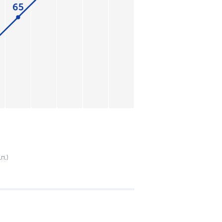
65
п.)