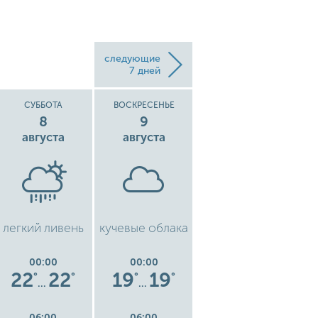
следующие
7 дней
СУББОТА
ВОСКРЕСЕНЬЕ
ПОНЕДЕЛЬНИК
8
9
10
августа
августа
августа
легкий ливень
кучевые облака
рассеянные
облака
00:00
00:00
00:00
22
22
19
19
14
14
°
°
°
°
°
°
…
…
…
06:00
06:00
06:00