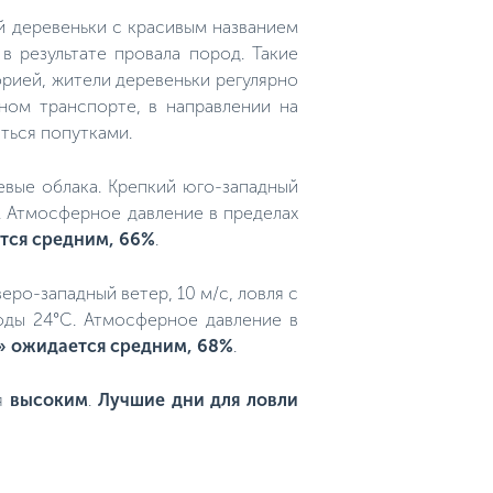
й деревеньки с красивым названием
в результате провала пород. Такие
рией, жители деревеньки регулярно
ном транспорте, в направлении на
аться попутками.
евые облака. Крепкий юго-западный
C. Атмосферное давление в пределах
тся средним, 66%
.
веро-западный ветер, 10 м/с, ловля с
оды 24°C. Атмосферное давление в
»
ожидается средним, 68%
.
ся
высоким
.
Лучшие дни для ловли