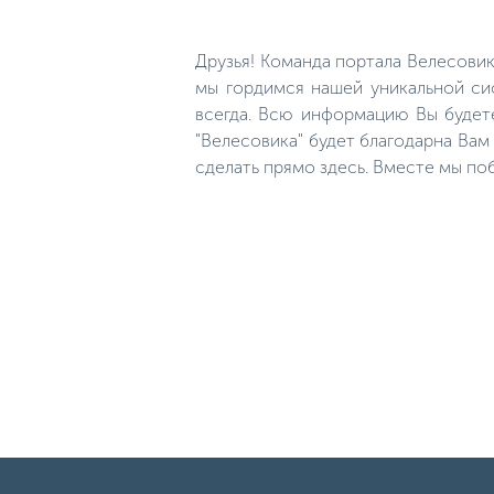
к семейству карповых и не прочь
полакомиться животным белком.
Но есть периоды, когда его
Друзья! Команда портала Велесови
можно чередовать и с
растительными компонентами.
мы гордимся нашей уникальной сис
О премудростях рыбьей «диеты»
всегда. Всю информацию Вы будет
мы и поговорим далее.
"Велесовика" будет благодарна Ва
сделать прямо здесь. Вместе мы по