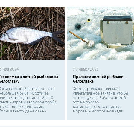
2 Мая 2024
9 Января 2021
Готовимся к летней рыбалке на
Прелести зимней рыбалки -
белоглазку
белоглазка
Как известно, белоглазка – это
Зимняя рыбалка – весьма
небольшая рыба. И, хотя, её
увлекательное занятие, кто бы
длина может достигать 30-40
что ни думал. Рыбалка зимой –
сантиметров у взрослой особи,
это не просто
а вес – более килограмма,
времяпрепровождение на
большая часть даже самых
морозе, «бесполезное» для
заядлых рыбаков смогла
некоторых товарищей, это, в
насладиться лишь средними
первую очередь, искусство,
параметрами и небольшим
которое, в отличие от
весом. Кроме того, с
рисования и музыки, дано
уверенностью можно сказать,
постичь каждому. Главное в этом