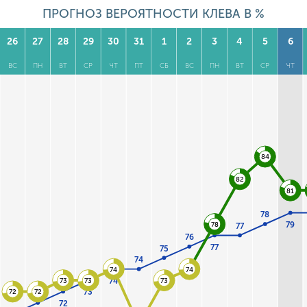
ПРОГНОЗ ВЕРОЯТНОСТИ КЛЕВА В %
26
27
28
29
30
31
1
2
3
4
5
6
ВС
ПН
ВТ
СР
ЧТ
ПТ
СБ
ВС
ПН
ВТ
СР
ЧТ
84
82
81
78
79
78
77
76
77
75
74
74
74
74
73
73
73
73
72
72
72