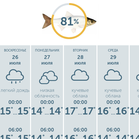
81
%
ВОСКРЕСЕНЬЕ
ПОНЕДЕЛЬНИК
ВТОРНИК
СРЕДА
26
27
28
29
июля
июля
июля
июля
легкий дождь
низкая
кучевые
кучевые
облачность
облака
облака
00:00
00:00
00:00
00:00
15
15
14
14
17
17
16
16
1
°
°
°
°
°
°
°
°
…
…
…
…
06:00
06:00
06:00
06:00
15
15
14
14
16
16
14
14
1
°
°
°
°
°
°
°
°