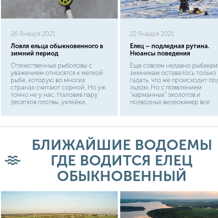
26 Января 2021
22 Января 2021
Ловля ельца обыкновенного в
Елец – подледная рутина.
зимний период
Нюансы поведения
Отечественные рыболовы с
Еще совсем недавно рыбакам
уважением относятся к мелкой
зимникам оставалось только
рыбе, которую во многих
гадать, что же происходит по
странах считают сорной. Но уж
льдом. Но с появлением
точно не у нас. Наловив пару
"карманных" эхолотов и
десятков плотвы, уклейки,
подводных видеокамер все
тараньки или сорожки - и
изменилось. Теперь в любой
можно смело устроить
рыболовной телепередаче не
рыбацкий ужин на берегу
обходится без активной съем
водоема. Немалой
рыбы в своей стихии. И стоит
популярностью пользуется и
отдать должное тем
БЛИЖАЙШИЕ ВОДОЕМЫ
елец. Хоть эти рыбешки и тесно
операторам, которые не
схожи друг с другом, но при
поленились приоткрыть этот
ГДЕ ВОДИТСЯ ЕЛЕЦ
наличии наглядных "хвостов"
"занавес" из жизни зимнего
можно без труда найти отличия.
водоема. Теперь всем удалос
ОБЫКНОВЕННЫЙ
Да и по вкусу елец более
воочию понаблюдать не толь
выразителен, чем та же
за жизнью хищников, но и за
плотвичка.
обычными представителями
белой рыбы.