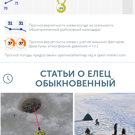
71
70
69
Прогноз вероятности клева исходя из сезонности
(общепризнанный рыболовный календарь)
Прогноз вероятности клева с учетом внешних факторов
(фаза луны, атмосферное давление и т.п.)
Прогноз погоды предоставлен openweathermap.org и open-meteo.com
СТАТЬИ О ЕЛЕЦ
ОБЫКНОВЕННЫЙ