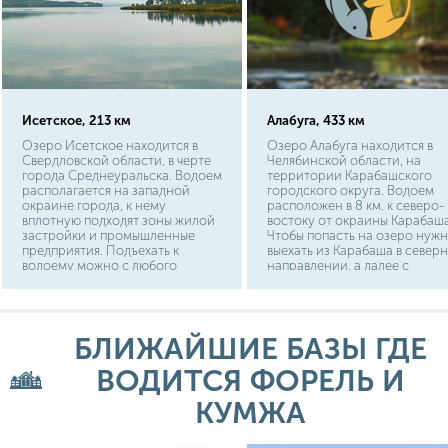
Исетское, 213 км
Алабуга, 433 км
Озеро Исетское находится в
Озеро Алабуга находится в
Свердловской области, в черте
Челябинской области, на
города Среднеуральска. Водоем
территории Карабашского
располагается на западной
городского округа. Водоем
окраине города, к нему
расположен в 8 км. к северо-
вплотную подходят зоны жилой
востоку от окраины Карабаша
застройки и промышленные
Чтобы попасть на озеро нуж
предприятия. Подъехать к
выехать из Карабаша в север
водоему можно с любого
направлении, а далее с
берега. Расстояние от центра
автодороги Карабаш-Кыштым
столицы области г.
есть съезд направо, на
Екатеринбурга до озера
грунтовую дорогу, по которо
Исетского составляет 35 км.,
через 2 км. можно приехать к
БЛИЖАЙШИЕ БАЗЫ ГДЕ
путь до Нижнего Тагила
берегу. На южном берегу озе
составит 240 км.
расположена рыболовная баз
ВОДИТСЯ ФОРЕЛЬ И
Расстояние от областного
центра – города Челябинска 
озера составляет 95 км.
КУМЖА
Расстояние от центра сосед
Свердловской области город
Екатеринбурга до озера Алаб