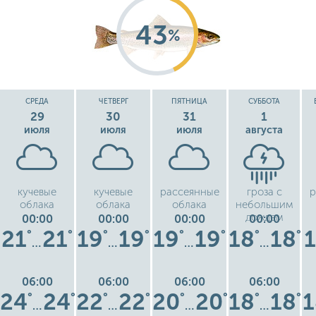
43
%
СРЕДА
ЧЕТВЕРГ
ПЯТНИЦА
СУББОТА
29
30
31
1
июля
июля
июля
августа
кучевые
кучевые
рассеянные
гроза с
р
облака
облака
облака
небольшим
дождем
00:00
00:00
00:00
00:00
21
21
19
19
19
19
18
18
°
°
°
°
°
°
°
°
…
…
…
…
06:00
06:00
06:00
06:00
24
24
22
22
20
20
18
18
1
°
°
°
°
°
°
°
°
…
…
…
…