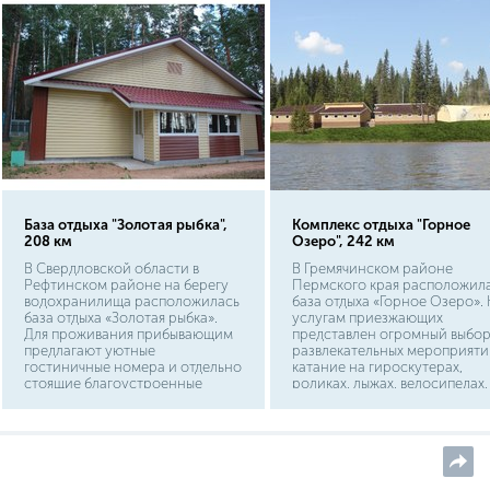
составляет 170 км.
База отдыха "Золотая рыбка",
Комплекс отдыха "Горное
208 км
Озеро", 242 км
В Свердловской области в
В Гремячинском районе
Рефтинском районе на берегу
Пермского края расположил
водохранилища расположилась
база отдыха «Горное Озеро». 
база отдыха «Золотая рыбка».
услугам приезжающих
Для проживания прибывающим
представлен огромный выбо
предлагают уютные
развлекательных мероприяти
гостиничные номера и отдельно
катание на гироскутерах,
стоящие благоустроенные
роликах, лыжах, велосипедах,
коттеджи. Это прекрасный
снегоходах, квадроциклах. Дл
выбор для проведения
команд организуется игра в
семейного досуга.
лазертаг. Для проживания
выстроена гостиница с
комфортабельными номерам