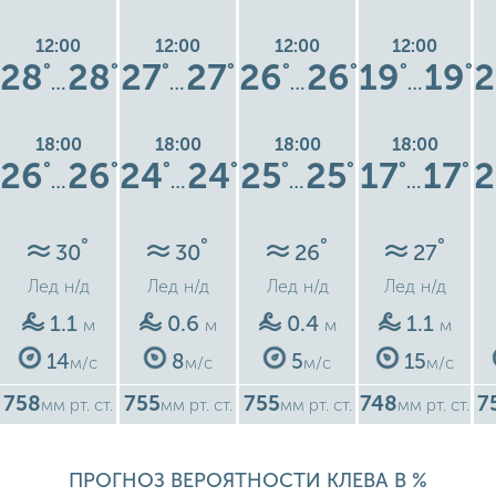
12:00
12:00
12:00
12:00
28
28
27
27
26
26
19
19
2
°
°
°
°
°
°
°
°
…
…
…
…
18:00
18:00
18:00
18:00
26
26
24
24
25
25
17
17
2
°
°
°
°
°
°
°
°
…
…
…
…
°
°
°
°
30
30
26
27
Лед
н/д
Лед
н/д
Лед
н/д
Лед
н/д
1.1
0.6
0.4
1.1
м
м
м
м
14
8
5
15
м/с
м/с
м/с
м/с
758
755
755
748
7
мм рт. ст.
мм рт. ст.
мм рт. ст.
мм рт. ст.
ПРОГНОЗ ВЕРОЯТНОСТИ КЛЕВА В %