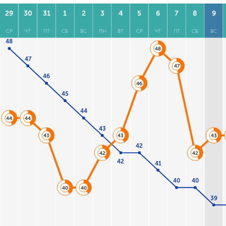
29
30
31
1
2
3
4
5
6
7
8
9
СР
ЧТ
ПТ
СБ
ВС
ПН
ВТ
СР
ЧТ
ПТ
СБ
ВС
48
48
47
47
46
46
45
44
44
44
43
43
43
43
42
42
42
42
41
40
40
40
40
39