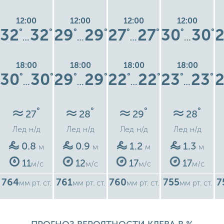
12:00
12:00
12:00
12:00
32
32
29
29
27
27
30
30
°
°
°
°
°
°
°
°
…
…
…
…
18:00
18:00
18:00
18:00
30
30
29
29
22
22
23
23
°
°
°
°
°
°
°
°
…
…
…
…
°
°
°
°
27
28
29
28
Лед
н/д
Лед
н/д
Лед
н/д
Лед
н/д
0.8
0.9
1.2
1.3
м
м
м
м
11
12
17
17
м/с
м/с
м/с
м/с
764
761
760
755
7
мм рт. ст.
мм рт. ст.
мм рт. ст.
мм рт. ст.