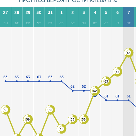
ПРОГНОЗ ВЕРОЯТНОСТИ КЛЕВА В %
27
28
29
30
31
1
2
3
4
5
6
7
ПН
ВТ
СР
ЧТ
ПТ
СБ
ВС
ПН
ВТ
СР
ЧТ
ПТ
66
64
63
63
63
63
63
63
63
62
62
62
62
61
61
61
60
60
59
59
59
58