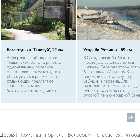
База отдыха "Таватуй", 12 км
Усадьба "Устинья", 59 км
В Свердловской области в
В Свердловской области в
Невьянском районе рядом с
Первоуральском районе в
одноименным поселком
Нижнем Селе расположилас
расположилась база отдыха
база отдыха «Устинья». Здесь 
«Таватуй». Для размещения
напомнит вам каникулы у
отдыхающих предлагают
бабушки в деревне. Для
отдельно стоящие
размещения предлагается дв
благоустроенные домики.
рубленных домика с настоящ
русской печью и жаркой бан
на березовых дровах.
Друзья! Команда портала Велесовик старается, чтобы