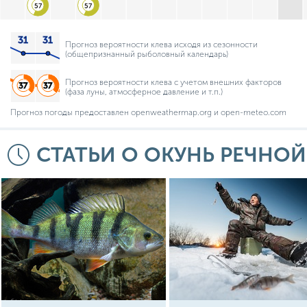
57
57
Прогноз вероятности клева исходя из сезонности
(общепризнанный рыболовный календарь)
Прогноз вероятности клева с учетом внешних факторов
(фаза луны, атмосферное давление и т.п.)
Прогноз погоды предоставлен openweathermap.org и open-meteo.com
СТАТЬИ О ОКУНЬ РЕЧНОЙ