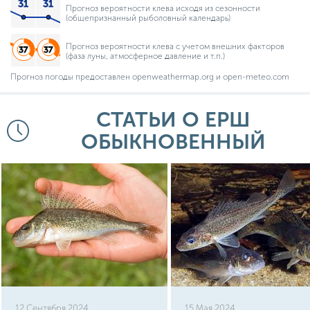
Прогноз вероятности клева исходя из сезонности
(общепризнанный рыболовный календарь)
Прогноз вероятности клева с учетом внешних факторов
(фаза луны, атмосферное давление и т.п.)
Прогноз погоды предоставлен openweathermap.org и open-meteo.com
СТАТЬИ О ЕРШ
ОБЫКНОВЕННЫЙ
12 Сентября 2024
15 Мая 2024