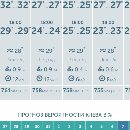
32
32
27
27
25
25
27
27
2
°
°
°
°
°
°
°
°
…
…
…
…
18:00
18:00
18:00
18:00
29
29
24
24
25
25
23
23
2
°
°
°
°
°
°
°
°
…
…
…
…
°
°
°
°
28
29
29
28
Лед
н/д
Лед
н/д
Лед
н/д
Лед
н/д
0.9
0.9
0.4
0.6
м
м
м
м
12
12
6
8
м/с
м/с
м/с
м/с
761
758
758
755
7
мм рт. ст.
мм рт. ст.
мм рт. ст.
мм рт. ст.
ПРОГНОЗ ВЕРОЯТНОСТИ КЛЕВА В %
27
28
29
30
31
1
2
3
4
5
6
7