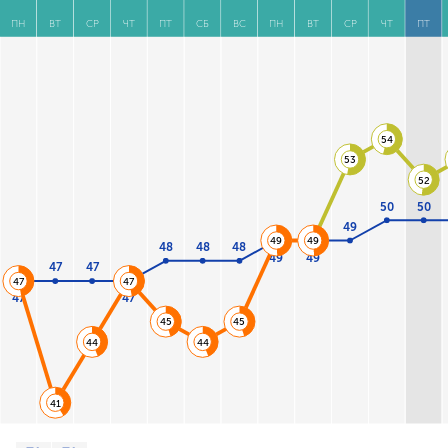
ПН
ВТ
СР
ЧТ
ПТ
СБ
ВС
ПН
ВТ
СР
ЧТ
ПТ
54
53
52
50
50
49
49
49
48
48
48
49
49
47
47
47
47
47
47
45
45
44
44
41