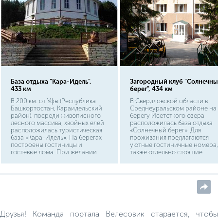
Синдор, за ней, по речушке В
заросшей травой и
водорослями, на лодке
доплывете непосредственно 
озер Синдорское и Донское.
База отдыха "Кара-Идель",
Загородный клуб "Солнечн
433 км
берег", 434 км
В 200 км. от Уфы (Республика
В Свердловской области в
Башкортостан, Караидельский
Среднеуральском районе на
район), посреди живописного
берегу Исетсткого озера
лесного массива, хвойных елей
расположилась база отдыха
расположилась туристическая
«Солнечный берег». Для
база «Кара-Идель». На берегах
проживания предлагаются
построены гостиницы и
уютные гостиничные номера,
гостевые дома. При желании
также отдельно стоящие
можно арендовать палатку.
коттеджи со всеми видами
Ресторан «Гавана» предлагает
благоустройства.
отдыхающим домашнюю
атмосферу и русскую кухню.
Друзья! Команда портала Велесовик старается, чтобы