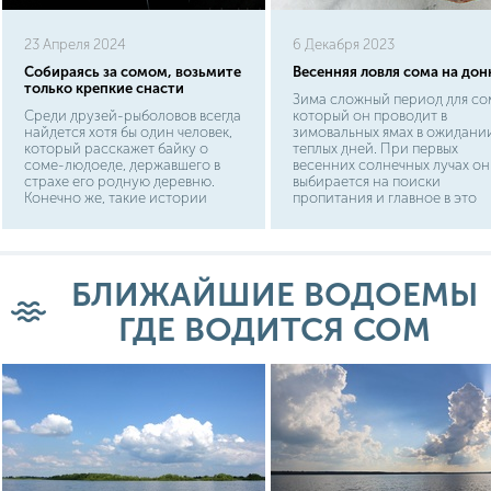
23 Апреля 2024
6 Декабря 2023
Собираясь за сомом, возьмите
Весенняя ловля сома на дон
только крепкие снасти
Зима сложный период для со
Среди друзей-рыболовов всегда
который он проводит в
найдется хотя бы один человек,
зимовальных ямах в ожидани
который расскажет байку о
теплых дней. При первых
соме-людоеде, державшего в
весенних солнечных лучах он
страхе его родную деревню.
выбирается на поиски
Конечно же, такие истории
пропитания и главное в это
обычно выдумка чистой воды. В
время рыболову запастись
лучшем случае этот
правильными снастями и
двухметровый гигант за свои 40
прочной удочкой. Как только
лет жизни успел утащить пару
вода в водоемах прогреваетс
ягнят во время водопоя, пока его
до +10 С, а это происходит
БЛИЖАЙШИЕ ВОДОЕМЫ
не поймали местные "охотники
примерно в конце апреля, со
за монстрами". Поэтому
начинает активную жизнь,
ГДЕ ВОДИТСЯ СОМ
остановимся поподробнее на
выбираясь к местам кормежки
тех сведениях, которые помогут
и вам поймать солидного
усатого трофея.