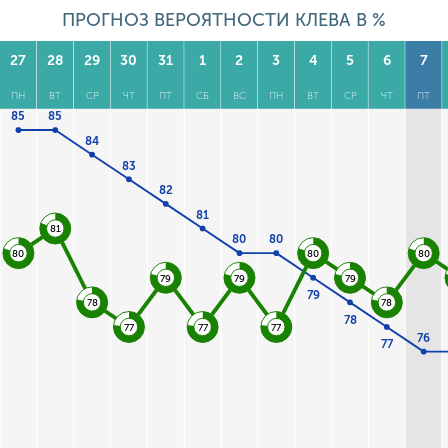
ПРОГНОЗ ВЕРОЯТНОСТИ КЛЕВА В %
27
28
29
30
31
1
2
3
4
5
6
7
ПН
ВТ
СР
ЧТ
ПТ
СБ
ВС
ПН
ВТ
СР
ЧТ
ПТ
85
85
84
83
82
81
81
80
80
80
80
80
79
79
79
79
78
78
78
77
77
77
76
77