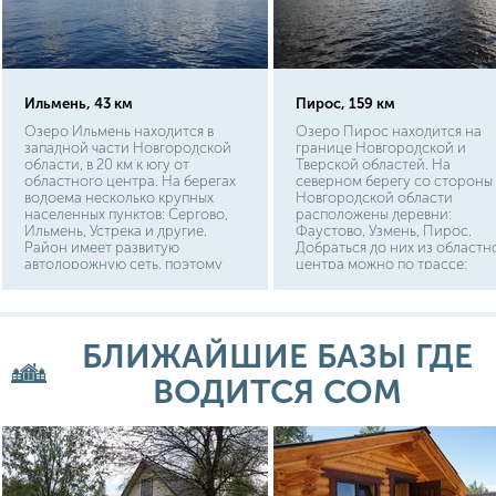
Ильмень, 43 км
Пирос, 159 км
Озеро Ильмень находится в
Озеро Пирос находится на
западной части Новгородской
границе Новгородской и
области, в 20 км к югу от
Тверской областей. На
областного центра. На берегах
северном берегу со стороны
водоема несколько крупных
Новгородской области
населенных пунктов: Сергово,
расположены деревни:
Ильмень, Устрека и другие.
Фаустово, Узмень, Пирос.
Район имеет развитую
Добраться до них из областн
автодорожную сеть, поэтому
центра можно по трассе:
подъехать к озеру с любого
Великий Новгород – Кресцы 
берега не составит труда.
Валдай – Пирос. Со стороны
Тверской области на южных
берегах водоема стоят дерев
БЛИЖАЙШИЕ БАЗЫ ГДЕ
Рютино, Велье, Заостровье. И
Твери туда можно добраться 
ВОДИТСЯ СОМ
маршруту: Тверь – Вышний
Волочек – Бологое – Березай
– Рютино.