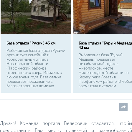
База отдыха "Русич", 43 км
База отдыха "Бурый Медведь
43 км
Рыболовная база отдыха «Русич»
организует семейный и
Рыболовная база "Бурый
корпоративный отдых в
Медведь" предлагает
Новгородской области
незабываемый отдых в
(Парфинский район) в
живописном месте
окрестностях озера Ильмень в
Нижегородской области на
любое время года. База отдыха
берегу реки Ловать в
предлагает проживание в
Парфинском районе. В любо
благоустроенных домиках
время года к услугам
русскую баню, беседки,
отдыхающих уютные номера,
мангалы. Для любителей
охотничьи домики,
активного отдыха база
комфортабельные коттеджи,
предлагает катание на
русская баня, охраняемая
снегоходах, водных лыжах,
парковка и детская площадка.
прокат лодок.
Друзья! Команда портала Велесовик старается, чтобы
предоставить Вам много полезной и разнообразной