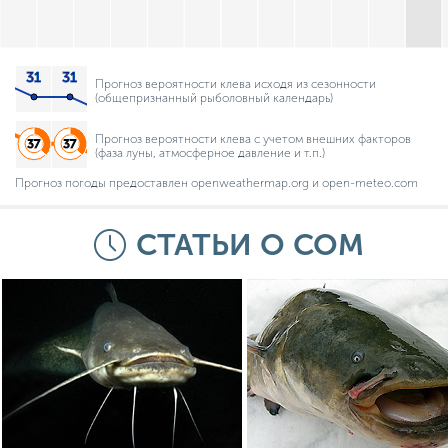
Прогноз вероятности клева исходя из сезонности
(общепризнанный рыболовный календарь)
Прогноз вероятности клева с учетом внешних факторов
(фаза луны, атмосферное давление и т.п.)
Прогноз погоды предоставлен openweathermap.org и open-meteo.com
СТАТЬИ О СОМ