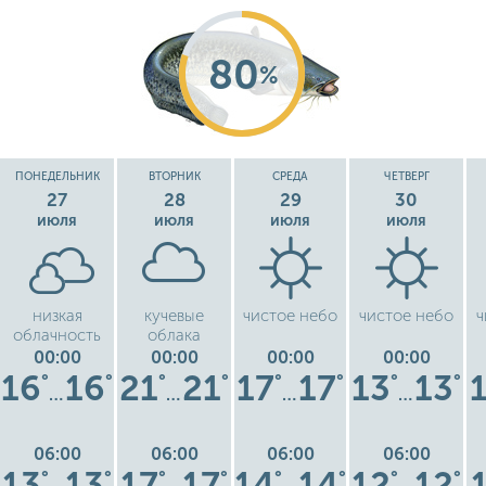
80
%
ПОНЕДЕЛЬНИК
ВТОРНИК
СРЕДА
ЧЕТВЕРГ
27
28
29
30
июля
июля
июля
июля
низкая
кучевые
чистое небо
чистое небо
ч
облачность
облака
00:00
00:00
00:00
00:00
16
16
21
21
17
17
13
13
°
°
°
°
°
°
°
°
…
…
…
…
06:00
06:00
06:00
06:00
13
13
17
17
14
14
12
12
°
°
°
°
°
°
°
°