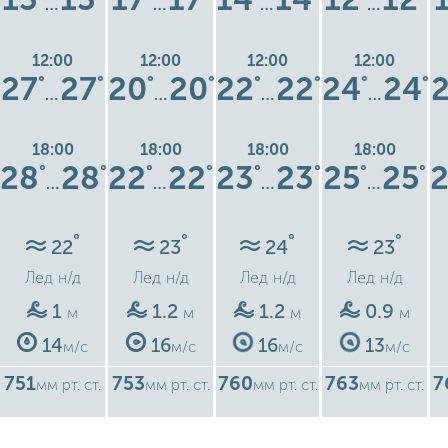
…
…
…
…
12:00
12:00
12:00
12:00
27
27
20
20
22
22
24
24
°
°
°
°
°
°
°
°
…
…
…
…
18:00
18:00
18:00
18:00
28
28
22
22
23
23
25
25
°
°
°
°
°
°
°
°
…
…
…
…
°
°
°
°
22
23
24
23
Лед
н/д
Лед
н/д
Лед
н/д
Лед
н/д
1
1.2
1.2
0.9
м
м
м
м
14
16
16
13
м/с
м/с
м/с
м/с
751
753
760
763
7
мм рт. ст.
мм рт. ст.
мм рт. ст.
мм рт. ст.