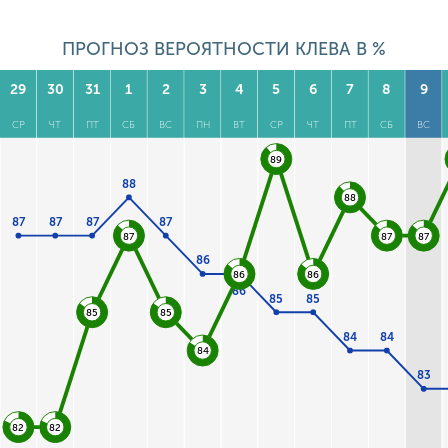
ПРОГНОЗ ВЕРОЯТНОСТИ КЛЕВА В %
29
30
31
1
2
3
4
5
6
7
8
9
СР
ЧТ
ПТ
СБ
ВС
ПН
ВТ
СР
ЧТ
ПТ
СБ
ВС
89
88
88
87
87
87
87
87
87
87
86
86
86
86
85
85
85
85
84
84
84
83
82
82