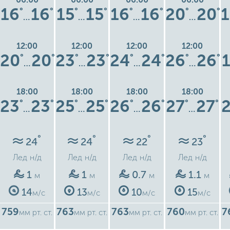
16
16
15
15
16
16
20
20
°
°
°
°
°
°
°
°
…
…
…
…
12:00
12:00
12:00
12:00
20
20
23
23
24
24
26
26
°
°
°
°
°
°
°
°
…
…
…
…
18:00
18:00
18:00
18:00
23
23
25
25
26
26
27
27
°
°
°
°
°
°
°
°
…
…
…
…
°
°
°
°
24
24
22
23
Лед
н/д
Лед
н/д
Лед
н/д
Лед
н/д
1
1
0.7
1.1
м
м
м
м
14
13
10
15
м/с
м/с
м/с
м/с
759
763
763
760
7
мм рт. ст.
мм рт. ст.
мм рт. ст.
мм рт. ст.