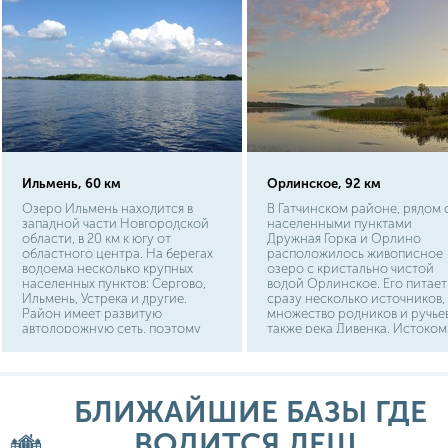
Ильмень, 60 км
Орлинское, 92 км
Озеро Ильмень находится в
В Гатчинском районе, рядом 
западной части Новгородской
населенными пунктами
области, в 20 км к югу от
Дружная Горка и Орлино
областного центра. На берегах
расположилось живописное
водоема несколько крупных
озеро с кристально чистой
населенных пунктов: Сергово,
водой Орлинское. Его питает
Ильмень, Устрека и другие.
сразу несколько источников,
Район имеет развитую
множество родников и ручьев
автодорожную сеть, поэтому
также река Дивенка. Истоком
подъехать к озеру с любого
является река Орлинка несу
берега не составит труда.
свои воды в реку Оредеж.
Доехать до мест лова
достаточно просто, от Санкт
БЛИЖАЙШИЕ БАЗЫ ГДЕ
Петербурга по любой удобн
для вас трассе до населенны
ВОДИТСЯ ЛЕЩ,
пунктов Дружная Горка и дал