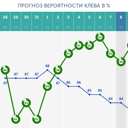
ПРОГНОЗ ВЕРОЯТНОСТИ КЛЕВА В %
28
29
30
31
1
2
3
4
5
6
7
8
ВТ
СР
ЧТ
ПТ
СБ
ВС
ПН
ВТ
СР
ЧТ
ПТ
СБ
92
91
91
90
90
89
88
88
88
87
87
87
86
86
87
87
86
85
85
84
84
84
82
82