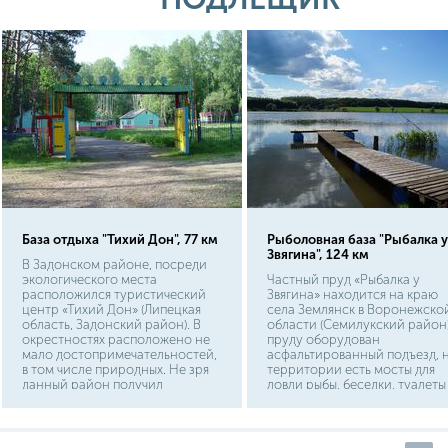
проехать на машине или
автобусе около 38 км.
База отдыха "Тихий Дон", 77 км
Рыболовная база "Рыбалка у
Звягина", 124 км
В Задонском районе, посреди
экологического места
Частный пруд «Рыбалка у
расположился туристический
Звягина» находится на краю
центр «Тихий Дон» (Липецкая
села Землянск в Воронежско
область, Задонский район). В
области (Семилукский район)
окрестностях расположено не
пруду оборудован
мало достопримечательностей,
асфальтированный подъезд, 
в том числе природных. Не зря
территории есть мосты для
данный район получил
ловли рыбы, беседки, туалеты
название «Русская Швейцария».
мангальные зоны. Приезжать
рыбалку можно как на день, т
и на сутки, но домиками
территория рыболовной баз