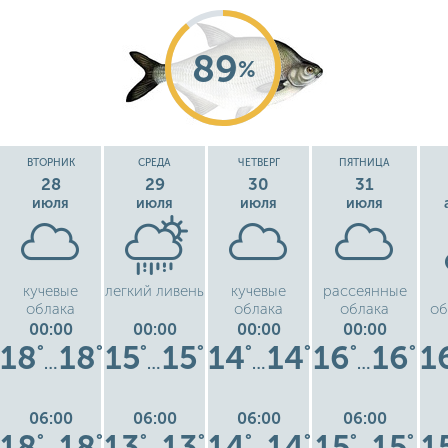
89
%
ВТОРНИК
СРЕДА
ЧЕТВЕРГ
ПЯТНИЦА
28
29
30
31
июля
июля
июля
июля
кучевые
легкий ливень
кучевые
рассеянные
облака
облака
облака
об
00:00
00:00
00:00
00:00
18
18
15
15
14
14
16
16
1
°
°
°
°
°
°
°
°
…
…
…
…
06:00
06:00
06:00
06:00
18
18
13
13
14
14
15
15
1
°
°
°
°
°
°
°
°