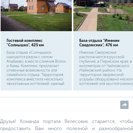
Гостевой комплекс
База отдыха "Имение
"Солнышко", 425 км
Сведомских", 476 км
База отдыха «Солнышко»
Имение Сведомских
находится рядом с селом
располагается в русской
Атыбаево, в месте слияния Волги
глубинке, в Пермском крае, в
и Камы. Комплекс предлагает
километрах от Чайковского
отменные возможности для
(Чайковский район). На
семейного отдыха. Территория
территории дворянской
комплекса вместила несколько
усадьбы оборудовано нескол
двухэтажных коттеджей, каждый
коттеджей для круглогодично
достигает площади в 100
проживания, зал для проведе
квадратных метров. Внутри
банкетов на 60 персон,
имеется спальная, гостиная и
каминный зал, автостоянка,
кухонная зона.
мангальные зоны.
Друзья! Команда портала Велесовик старается, чтобы
предоставить Вам много полезной и разнообразной