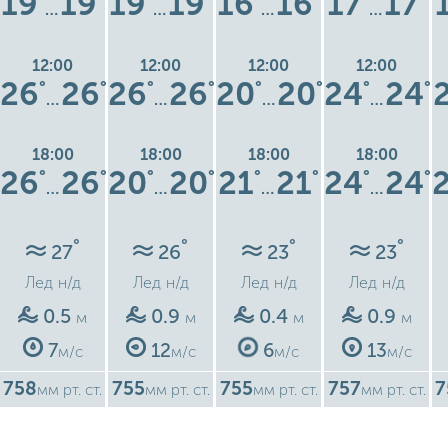
19
19
19
19
16
16
17
17
…
…
…
…
12:00
12:00
12:00
12:00
26
26
26
26
20
20
24
24
°
°
°
°
°
°
°
°
…
…
…
…
18:00
18:00
18:00
18:00
26
26
20
20
21
21
24
24
°
°
°
°
°
°
°
°
…
…
…
…
°
°
°
°
27
26
23
23
Лед
н/д
Лед
н/д
Лед
н/д
Лед
н/д
0.5
0.9
0.4
0.9
м
м
м
м
7
12
6
13
м/с
м/с
м/с
м/с
758
755
755
757
7
мм рт. ст.
мм рт. ст.
мм рт. ст.
мм рт. ст.