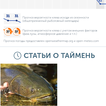
63
Прогноз вероятности клева исходя из сезонности
(общепризнанный рыболовный календарь)
Прогноз вероятности клева с учетом внешних факторов
(фаза луны, атмосферное давление и т.п.)
Прогноз погоды предоставлен openweathermap.org и open-meteo.com
СТАТЬИ О ТАЙМЕНЬ