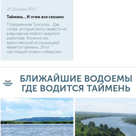
25 Декабря 2017
Таймень... И этим все сказано
Подкаменная Тунгуска... Два
слова, которые могут вывести из
равновесия любого заядлого
рыболова. Конечно же,
единственной ассоциацией
является таймень. Этот
настоящий хозяин сибирских
рек погнул несметное число
крючков, оборвал километры
самых прочных шнуров, и
сломал не одно удилище.
Страшно представить себе
БЛИЖАЙШИЕ ВОДОЕМЫ
борьбу с рыбой, которая
достигает длины в 2 метра и
ГДЕ ВОДИТСЯ ТАЙМЕНЬ
весит 70-80 кг! Неудивительно,
что для поимки таких гигантов
используют имитацию
небольших грызунов: мышей,
белок...