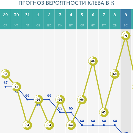
ПРОГНОЗ ВЕРОЯТНОСТИ КЛЕВА В %
29
30
31
1
2
3
4
5
6
7
8
9
СР
ЧТ
ПТ
СБ
ВС
ПН
ВТ
СР
ЧТ
ПТ
СБ
ВС
71
69
68
68
67
67
67
66
66
66
66
66
66
65
65
65
64
64
64
64
64
64
64