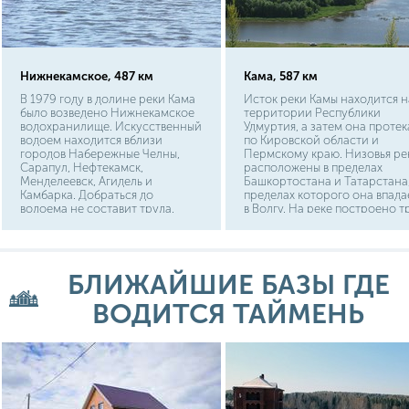
Нижнекамское, 487 км
Кама, 587 км
В 1979 году в долине реки Кама
Исток реки Камы находится н
было возведено Нижнекамское
территории Республики
водохранилище. Искусственный
Удмуртия, а затем она протек
водоем находится вблизи
по Кировской области и
городов Набережные Челны,
Пермскому краю. Низовья ре
Сарапул, Нефтекамск,
расположены в пределах
Менделеевск, Агидель и
Башкортостана и Татарстана,
Камбарка. Добраться до
пределах которого она впада
водоема не составит труда.
в Волгу. На реке построено т
Подъезжать к нему
водохранилища: Нижнекамск
рекомендуется со стороны
Воткинское и Камское. На
ближайших населенных пунктов.
берегах Камы стоят такие гор
Например, от Красного Бора,
как Березники, Пермь,
БЛИЖАЙШИЕ БАЗЫ ГДЕ
Ижевки или Зуевых Ключей.
Нефтекамск, Набережные
Челны, Нижнекамск.
ВОДИТСЯ ТАЙМЕНЬ