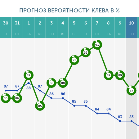
ПРОГНОЗ ВЕРОЯТНОСТИ КЛЕВА В %
30
31
1
2
3
4
5
6
7
8
9
10
ЧТ
ПТ
СБ
ВС
ПН
ВТ
СР
ЧТ
ПТ
СБ
ВС
ПН
93
92
91
89
89
89
88
88
87
87
87
88
87
86
86
86
86
85
85
85
84
84
83
83