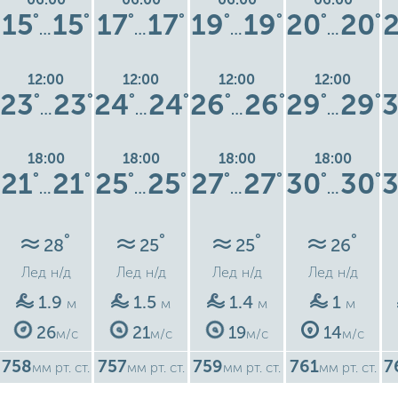
15
15
17
17
19
19
20
20
°
°
°
°
°
°
°
°
…
…
…
…
12:00
12:00
12:00
12:00
23
23
24
24
26
26
29
29
°
°
°
°
°
°
°
°
…
…
…
…
18:00
18:00
18:00
18:00
21
21
25
25
27
27
30
30
°
°
°
°
°
°
°
°
…
…
…
…
°
°
°
°
28
25
25
26
Лед
н/д
Лед
н/д
Лед
н/д
Лед
н/д
1.9
1.5
1.4
1
м
м
м
м
26
21
19
14
м/с
м/с
м/с
м/с
758
757
759
761
7
мм рт. ст.
мм рт. ст.
мм рт. ст.
мм рт. ст.