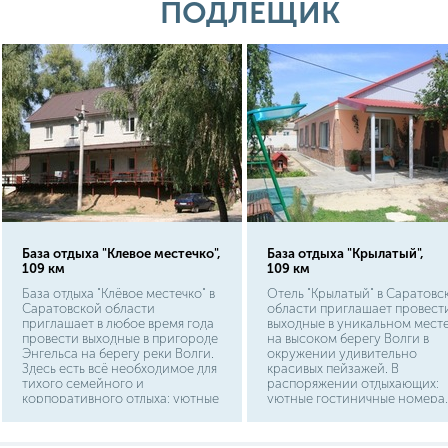
так и любителям рыбной ловли.
маршруту составит около 11 
ПОДЛЕЩИК
Чтобы проехать на озеро из
Энгельса нужно выехать по
улице Студенческой по
направлению к СКАД, а затем
свернуть на развязке на
грунтовую дорогу, ведущую к
озеру. Протяженность пути
составит не более 10 км.
База отдыха "Клевое местечко",
База отдыха "Крылатый",
109 км
109 км
База отдыха "Клёвое местечко" в
Отель "Крылатый" в Саратовс
Саратовской области
области приглашает провест
приглашает в любое время года
выходные в уникальном мест
провести выходные в пригороде
на высоком берегу Волги в
Энгельса на берегу реки Волги.
окружении удивительно
Здесь есть всё необходимое для
красивых пейзажей. В
тихого семейного и
распоряжении отдыхающих:
корпоративного отдыха: уютные
уютные гостиничные номера,
номера в гостинице, сауна,
детская площадка, баня,
комплексное питание и
комплексное питание.
организация банкетов, летнее