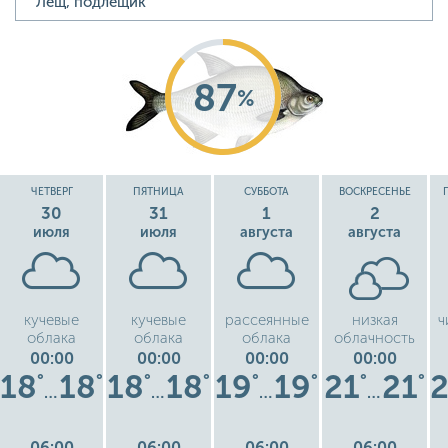
87
%
ЧЕТВЕРГ
ПЯТНИЦА
СУББОТА
ВОСКРЕСЕНЬЕ
30
31
1
2
июля
июля
августа
августа
кучевые
кучевые
рассеянные
низкая
ч
облака
облака
облака
облачность
00:00
00:00
00:00
00:00
18
18
18
18
19
19
21
21
°
°
°
°
°
°
°
°
…
…
…
…
06:00
06:00
06:00
06:00