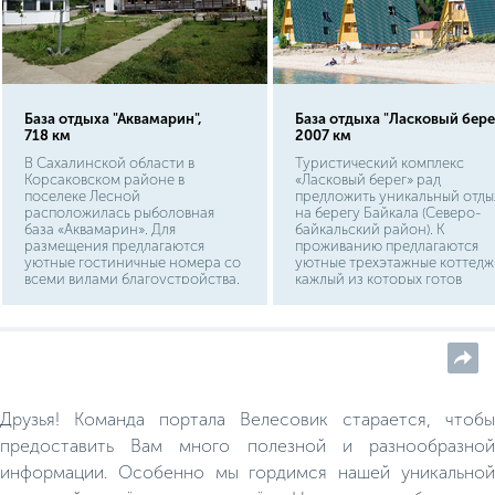
База отдыха "Аквамарин",
База отдыха "Ласковый берег
718 км
2007 км
В Сахалинской области в
Туристический комплекс
Корсаковском районе в
«Ласковый берег» рад
поселеке Лесной
предложить уникальный отды
расположилась рыболовная
на берегу Байкала (Северо-
база «Аквамарин». Для
байкальский район). К
размещения предлагаются
проживанию предлагаются
уютные гостиничные номера со
уютные трехэтажные коттедж
всеми видами благоустройства.
каждый из которых готов
В свободное от рыбалки время
разместить до 12 человек. Зд
можно сыграть в бильярд,
расположен горячий источни
попариться в русской бане,
который непременно, сможе
посетить спортивный комплекс,
поправить Ваше здоровье.
развлечься в караоке баре.
Друзья! Команда портала Велесовик старается, чтобы
предоставить Вам много полезной и разнообразной
информации. Особенно мы гордимся нашей уникальной