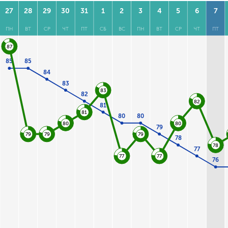
27
28
29
30
31
1
2
3
4
5
6
7
ПН
ВТ
СР
ЧТ
ПТ
СБ
ВС
ПН
ВТ
СР
ЧТ
ПТ
87
85
85
84
83
83
82
82
81
81
80
80
80
80
79
79
79
79
78
78
77
77
77
76