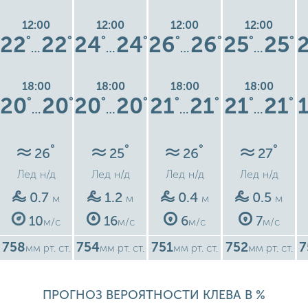
12:00
12:00
12:00
12:00
22
22
24
24
26
26
25
25
°
°
°
°
°
°
°
°
…
…
…
…
18:00
18:00
18:00
18:00
20
20
20
20
21
21
21
21
°
°
°
°
°
°
°
°
…
…
…
…
°
°
°
°
26
25
26
27
Лед
н/д
Лед
н/д
Лед
н/д
Лед
н/д
0.7
1.2
0.4
0.5
м
м
м
м
10
16
6
7
м/с
м/с
м/с
м/с
758
754
751
752
7
мм рт. ст.
мм рт. ст.
мм рт. ст.
мм рт. ст.
ПРОГНОЗ ВЕРОЯТНОСТИ КЛЕВА В %