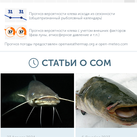
Прогноз вероятности клева исходя из сезонности
(общепризнанный рыболовный календарь)
Прогноз вероятности клева с учетом внешних факторов
(фаза луны, атмосферное давление и т.п.)
Прогноз погоды предоставлен openweathermap.org и open-meteo.com
СТАТЬИ О СОМ