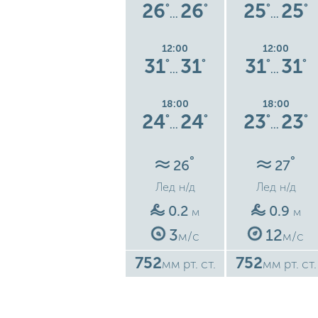
5
26
26
26
26
25
25
°
°
°
°
°
°
°
…
…
…
12:00
12:00
12:00
0
26
26
31
31
31
31
°
°
°
°
°
°
°
…
…
…
18:00
18:00
18:00
5
25
25
24
24
23
23
°
°
°
°
°
°
°
…
…
…
°
°
°
26
26
27
Лед
н/д
Лед
н/д
Лед
н/д
0.6
0.2
0.9
м
м
м
8
3
12
с
м/с
м/с
м/с
752
752
752
ст.
мм рт. ст.
мм рт. ст.
мм рт. ст.