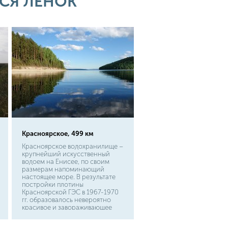
СЯ ЛЕНОК
Красноярское, 499 км
Красноярское водохранилище –
крупнейший искусственный
водоем на Енисее, по своим
размерам напоминающий
настоящее море. В результате
постройки плотины
Красноярской ГЭС в 1967-1970
гг. образовалось невероятно
красивое и завораживающее
водохранилище. Недалеко от
водоема находится город