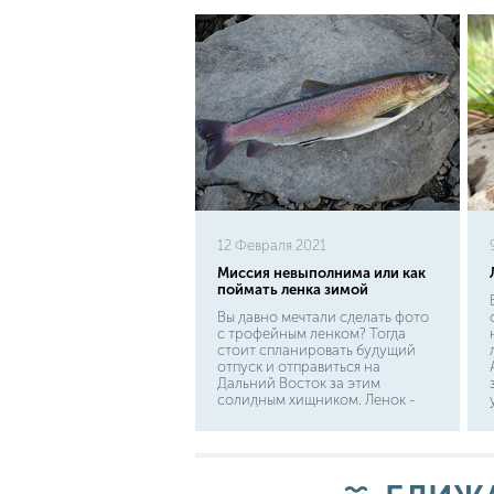
12 Февраля 2021
Миссия невыполнима или как
поймать ленка зимой
Вы давно мечтали сделать фото
с трофейным ленком? Тогда
стоит спланировать будущий
отпуск и отправиться на
Дальний Восток за этим
солидным хищником. Ленок -
это рыба, которая не терпит
плохой воды. Это в разы
усложняет поиски хищника
даже в его родных местах - в
Сибири и на Дальнем Востоке.