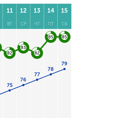
11
12
13
14
15
ВТ
СР
ЧТ
ПТ
СБ
85
85
83
82
82
79
78
77
76
75