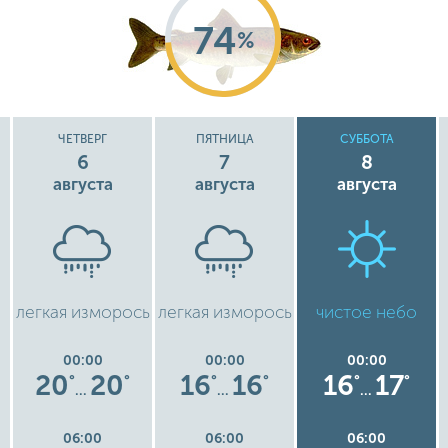
74
%
ЧЕТВЕРГ
ПЯТНИЦА
СУББОТА
6
7
8
августа
августа
августа
легкая изморось
легкая изморось
чистое небо
00:00
00:00
00:00
20
20
16
16
16
17
°
°
°
°
°
°
…
…
…
06:00
06:00
06:00