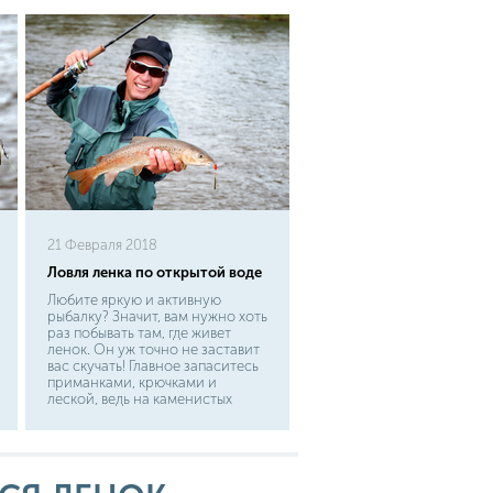
21 Февраля 2018
Ловля ленка по открытой воде
Любите яркую и активную
рыбалку? Значит, вам нужно хоть
раз побывать там, где живет
ленок. Он уж точно не заставит
вас скучать! Главное запаситесь
приманками, крючками и
леской, ведь на каменистых
порогах они страдают больше
всего. Ленок на спортивную
снасть - это значит, что ловля
ленка по открытой воде будет
незабываемой...