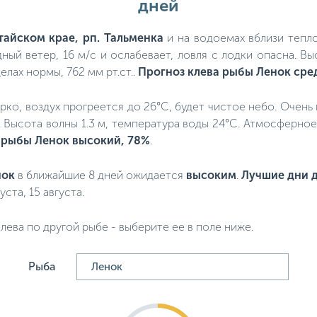
дней
тайском крае, рп. Тальменка
и на водоемах вблизи тепло
ный ветер, 16 м/с и ослабевает, ловля с лодки опасна. Вы
лах нормы, 762 мм рт.ст..
Прогноз клева рыбы Ленок сре
жарко, воздух прогреется до 26°C, будет чистое небо. Очень
а. Высота волны 1.3 м, температура воды 24°C. Атмосферное
 рыбы Ленок высокий, 78%
.
нок
в ближайшие 8 дней ожидается
высоким
.
Лучшие дни д
густа, 15 августа.
лева по другой рыбе - выберите ее в поле ниже.
Рыба