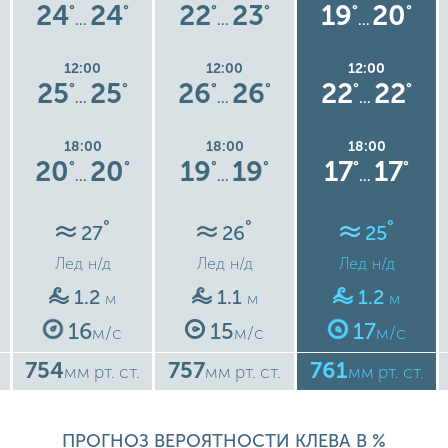
24
24
22
23
19
20
°
°
°
°
°
°
…
…
…
12:00
12:00
12:00
25
25
26
26
22
22
°
°
°
°
°
°
…
…
…
18:00
18:00
18:00
20
20
19
19
17
17
°
°
°
°
°
°
…
…
…
°
°
°
27
26
25
Лед
н/д
Лед
н/д
Лед
н/д
1.2
1.1
1.2
м
м
м
16
15
17
м/с
м/с
м/с
754
757
761
мм рт. ст.
мм рт. ст.
мм рт. ст.
ПРОГНОЗ ВЕРОЯТНОСТИ КЛЕВА В %