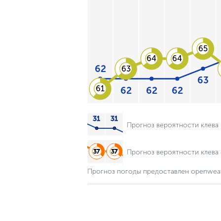
65
64
64
62
63
63
61
62
62
62
Прогноз вероятности клева
Прогноз вероятности клева 
Прогноз погоды предоставлен openwea