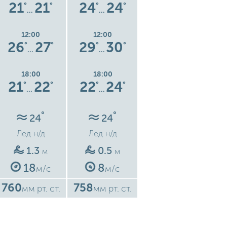
21
21
24
24
24
27
°
°
°
°
°
°
…
…
…
12:00
12:00
12:00
26
27
29
30
30
33
°
°
°
°
°
°
…
…
…
18:00
18:00
18:00
21
22
22
24
23
26
°
°
°
°
°
°
…
…
…
°
°
°
24
24
25
Лед
н/д
Лед
н/д
Лед
н/д
1.3
0.5
0.5
м
м
м
18
8
7
м/с
м/с
м/с
760
758
756
7
мм рт. ст.
мм рт. ст.
мм рт. ст.