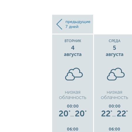
предыдущие
7 дней
Е
ПОНЕДЕЛЬНИК
ВТОРНИК
СРЕДА
3
4
5
августа
августа
августа
бо
кучевые облака
низкая
низкая
облачность
облачность
00:00
00:00
00:00
9
19
19
20
20
22
22
°
°
°
°
°
°
°
…
…
…
06:00
06:00
06:00