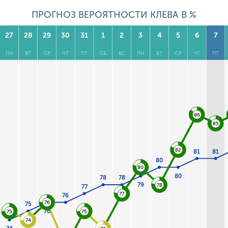
ПРОГНОЗ ВЕРОЯТНОСТИ КЛЕВА В %
27
28
29
30
31
1
2
3
4
5
6
7
ПН
ВТ
СР
ЧТ
ПТ
СБ
ВС
ПН
ВТ
СР
ЧТ
ПТ
86
85
82
81
81
80
80
80
78
78
79
78
77
77
76
76
75
76
75
75
74