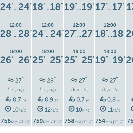
24
24
18
18
19
19
17
17
1
°
°
°
°
°
°
°
°
…
…
…
…
12:00
12:00
12:00
12:00
28
28
24
24
27
27
18
18
2
°
°
°
°
°
°
°
°
…
…
…
…
18:00
18:00
18:00
18:00
26
26
25
25
25
25
19
19
2
°
°
°
°
°
°
°
°
…
…
…
…
°
°
°
°
27
28
27
27
Лед
н/д
Лед
н/д
Лед
н/д
Лед
н/д
0.7
0.9
0.7
0.8
м
м
м
м
10
12
10
11
м/с
м/с
м/с
м/с
756
759
758
754
7
мм рт. ст.
мм рт. ст.
мм рт. ст.
мм рт. ст.