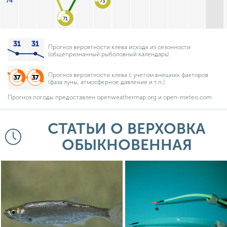
74
73
71
Прогноз вероятности клева исходя из сезонности
(общепризнанный рыболовный календарь)
Прогноз вероятности клева с учетом внешних факторов
(фаза луны, атмосферное давление и т.п.)
Прогноз погоды предоставлен openweathermap.org и open-meteo.com
СТАТЬИ О ВЕРХОВКА
ОБЫКНОВЕННАЯ