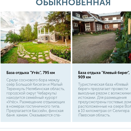
ОБЫКНОВЕННАЯ
практически с любой стороны.
База отдыха "Утёс", 795 км
База отдыха "Клевый берег",
909 км
Среди соснового бора между
озёр Большой Кисегач и Малый
Туристическая база «Клевый
Теренкуль (Челябинская область,
берег» предлагает провести
городской округ Чебаркуль)
выходные рядом с волжскими
находится семейный курорт
истоками. Для размещения
«Утёс». Размещение отдыхающих
предусмотрены гостевые дом
в номерах гостиничного типа.
расположенные на озере Вол
Предлагается бассейн, финская
в 10 километрах от Селигера
баня, хамам. Оказываются спа-
(Тверская область,
процедуры, проводятся
Селижаровский район).
анимационные мероприятия.
Есть детские, мангальные зоны.