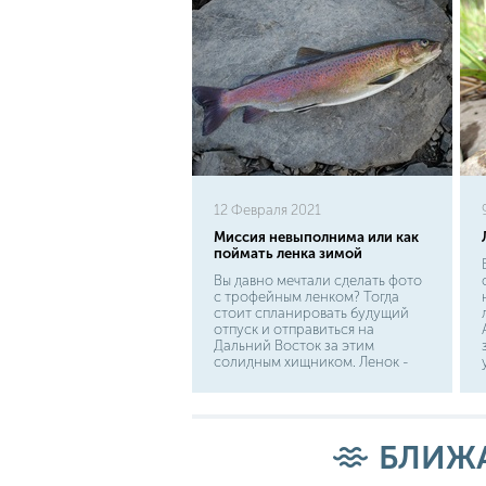
12 Февраля 2021
Миссия невыполнима или как
поймать ленка зимой
Вы давно мечтали сделать фото
с трофейным ленком? Тогда
стоит спланировать будущий
отпуск и отправиться на
Дальний Восток за этим
солидным хищником. Ленок -
это рыба, которая не терпит
плохой воды. Это в разы
усложняет поиски хищника
даже в его родных местах - в
Сибири и на Дальнем Востоке.
БЛИЖ
Как поймать ленка зимой? Ведь
эти хищники очень своенравны