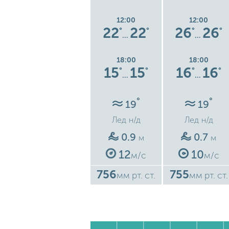
12:00
12:00
12:00
20
20
22
22
26
26
°
°
°
°
°
°
°
…
…
…
18:00
18:00
18:00
4
15
15
15
15
16
16
°
°
°
°
°
°
°
…
…
…
°
°
°
19
19
19
Лед
н/д
Лед
н/д
Лед
н/д
0.4
0.9
0.7
м
м
м
6
12
10
с
м/с
м/с
м/с
755
756
755
ст.
мм рт. ст.
мм рт. ст.
мм рт. ст.