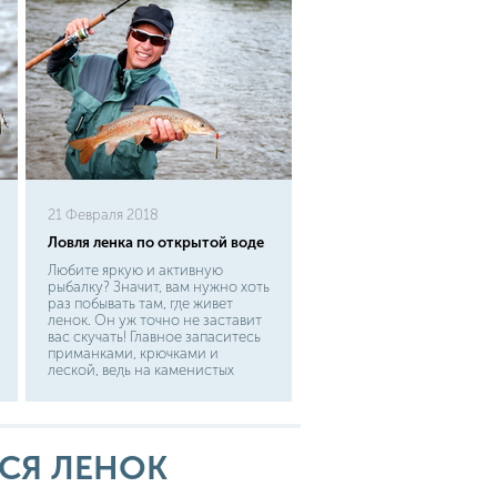
21 Февраля 2018
Ловля ленка по открытой воде
Любите яркую и активную
рыбалку? Значит, вам нужно хоть
раз побывать там, где живет
ленок. Он уж точно не заставит
вас скучать! Главное запаситесь
приманками, крючками и
леской, ведь на каменистых
порогах они страдают больше
всего. Ленок на спортивную
снасть - это значит, что ловля
ленка по открытой воде будет
незабываемой...
СЯ ЛЕНОК