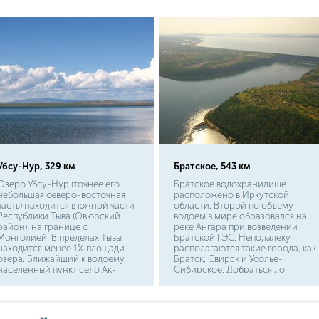
компактна, что ее без труда
Рыболовы знают, что идти на
можно взять с собой куда
ленка можно уже сразу после
угодно. Но главное, ловить на
нереста.
нее ленка - это настоящее
удовольствие.
Убсу-Нур, 329 км
Братское, 543 км
Озеро Убсу-Нур (точнее его
Братское водохранилище
небольшая северо-восточная
расположено в Иркутской
часть) находится в южной части
области. Второй по объему
Республики Тыва (Овюрский
водоем в мире образовался на
район), на границе с
реке Ангара при возведении
Монголией. В пределах Тывы
Братской ГЭС. Неподалеку
находится менее 1% площади
располагаются такие города, как
озера. Ближайший к водоему
Братск, Свирск и Усолье-
населенный пункт село Ак-
Сибирское. Добраться до
Чыраа расположен к северо-
водоема можно из Иркутска на
востоку от озера. До этого села
личном или общественном
можно проехать из Кызыла по
транспорте по региональной
автодороге, протяженностью
трассе Р-255.