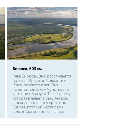
Бирюса, 603 км
Река Бирюса (Она) расстилается
на часть Иркутской области и
Красноярского края. Она
является притоком Чуны, после
чего они образуют Тасееву реку,
которая впадает в реку Ангара.
Последняя является притоком
Енисея, который несет свои
воды в Карское море. На ней
стоят такие населенные пункты,
как Усть-Кайтым, Шивера,
Луговая, Бирюсинск.