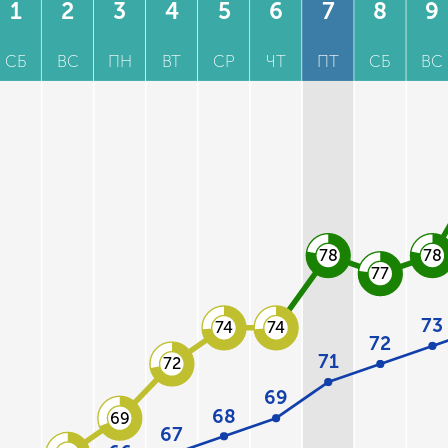
1
2
3
4
5
6
7
8
9
СБ
ВС
ПН
ВТ
СР
ЧТ
ПТ
СБ
ВС
78
78
77
73
74
74
72
71
72
69
68
69
67