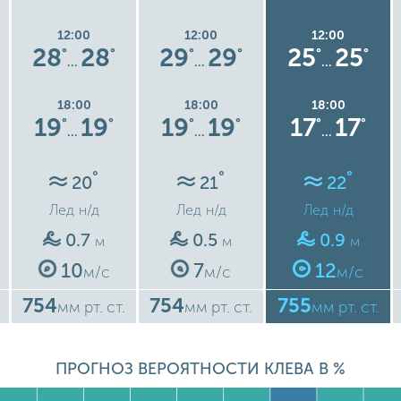
12:00
12:00
12:00
28
28
29
29
25
25
°
°
°
°
°
°
…
…
…
18:00
18:00
18:00
19
19
19
19
17
17
°
°
°
°
°
°
…
…
…
°
°
°
20
21
22
Лед
н/д
Лед
н/д
Лед
н/д
0.7
0.5
0.9
м
м
м
10
7
12
м/с
м/с
м/с
754
754
755
мм рт. ст.
мм рт. ст.
мм рт. ст.
ПРОГНОЗ ВЕРОЯТНОСТИ КЛЕВА В %