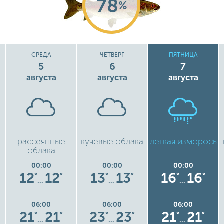
78
%
СРЕДА
ЧЕТВЕРГ
ПЯТНИЦА
5
6
7
августа
августа
августа
рассеянные
кучевые облака
легкая изморось
облака
00:00
00:00
00:00
12
12
13
13
16
16
°
°
°
°
°
°
…
…
…
06:00
06:00
06:00
21
21
23
23
21
21
°
°
°
°
°
°
…
…
…