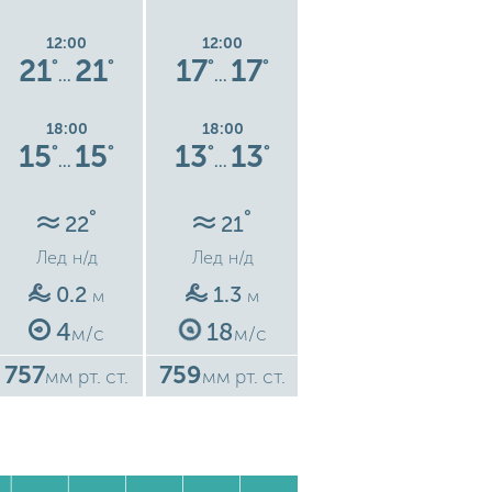
12:00
12:00
12:00
21
21
17
17
23
23
°
°
°
°
°
°
…
…
…
18:00
18:00
18:00
15
15
13
13
13
13
°
°
°
°
°
°
…
…
…
°
°
°
22
21
20
Лед
н/д
Лед
н/д
Лед
н/д
0.2
1.3
0.6
м
м
м
4
18
8
м/с
м/с
м/с
757
759
759
7
мм рт. ст.
мм рт. ст.
мм рт. ст.