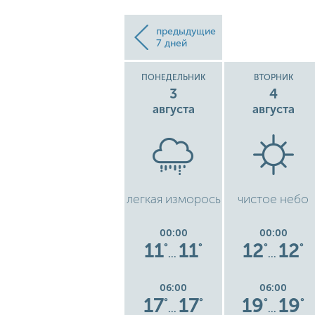
предыдущие
7 дней
ВОСКРЕСЕНЬЕ
ПОНЕДЕЛЬНИК
ВТОРНИК
2
3
4
августа
августа
августа
рось
легкая изморось
легкая изморось
чистое небо
00:00
00:00
00:00
12
12
11
11
12
12
°
°
°
°
°
°
°
…
…
…
06:00
06:00
06:00
18
18
17
17
19
19
°
°
°
°
°
°
°
…
…
…