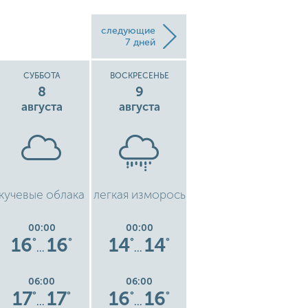
следующие
7 дней
СУББОТА
ВОСКРЕСЕНЬЕ
ПОНЕДЕЛЬНИК
8
9
10
августа
августа
августа
кучевые облака
легкая изморось
чистое небо
ч
00:00
00:00
00:00
16
16
14
14
9.5
9.5
8
°
°
°
°
°
°
…
…
…
06:00
06:00
06:00
17
17
16
16
17
17
°
°
°
°
°
°
…
…
…