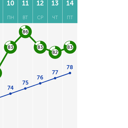
10
11
12
13
14
ПН
ВТ
СР
ЧТ
ПТ
86
83
83
83
82
78
77
76
75
74