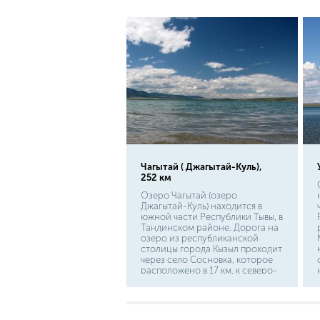
и порой оставляют не у дел
даже опытных рыбаков.
Чагытай ( Джагытай-Куль),
252 км
Озеро Чагытай (озеро
Джагытай-Куль) находится в
южной части Республики Тывы, в
Тандинском районе. Дорога на
озеро из республиканской
столицы города Кызыл проходит
через село Сосновка, которое
расположено в 17 км. к северо-
западу от водоема. Добраться
до самого озера можно на
личном автомобиле.
Необходимо выехать из Кызыла в