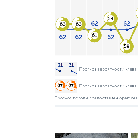
64
62
62
63
63
61
62
62
62
59
Прогноз вероятности клева
Прогноз вероятности клева 
Прогноз погоды предоставлен openwea