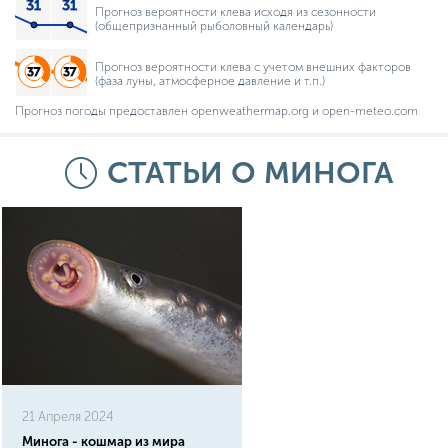
Прогноз вероятности клева исходя из сезонности
(общепризнанный рыболовный календарь)
Прогноз вероятности клева с учетом внешних факторов
(фаза луны, атмосферное давление и т.п.)
Прогноз погоды предоставлен openweathermap.org и open-meteo.com
СТАТЬИ О МИНОГА
21 Апреля 2024
Минога - кошмар из мира