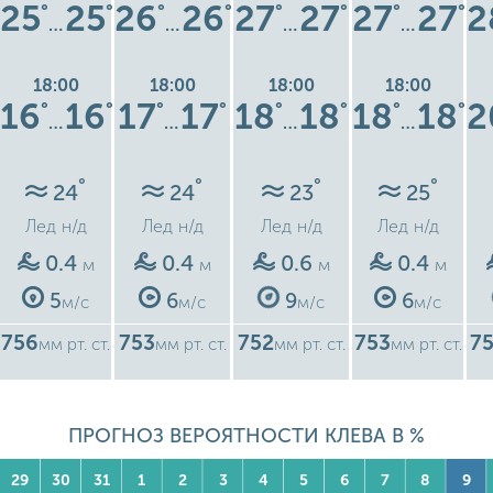
25
25
26
26
27
27
27
27
2
°
°
°
°
°
°
°
°
…
…
…
…
18:00
18:00
18:00
18:00
16
16
17
17
18
18
18
18
2
°
°
°
°
°
°
°
°
…
…
…
…
°
°
°
°
24
24
23
25
Лед
н/д
Лед
н/д
Лед
н/д
Лед
н/д
0.4
0.4
0.6
0.4
м
м
м
м
5
6
9
6
м/с
м/с
м/с
м/с
756
753
752
753
7
мм рт. ст.
мм рт. ст.
мм рт. ст.
мм рт. ст.
ПРОГНОЗ ВЕРОЯТНОСТИ КЛЕВА В %
29
30
31
1
2
3
4
5
6
7
8
9