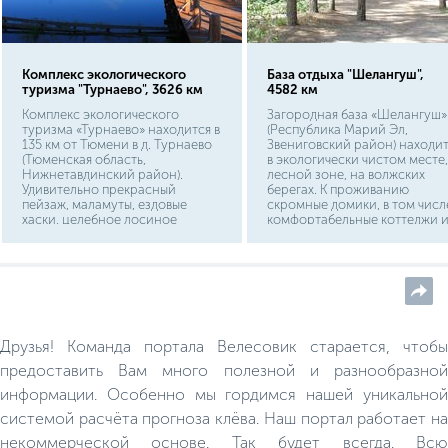
Комплекс экологического
База отдыха "Шелангуш",
туризма "Турнаево", 3626 км
4582 км
Комплекс экологического
Загородная база «Шелангуш»
туризма «Турнаево» находится в
(Республика Марий Эл,
135 км от Тюмени в д. Турнаево
Звениговский район) находи
(Тюменская область,
в экологически чистом месте,
Нижнетавдинский район).
лесной зоне, на волжских
Удивительно прекрасный
берегах. К проживанию
пейзаж, маламуты, ездовые
скромные домики, в том числ
хаски, целебное лосиное
комфортабельные коттеджи и
молоко дают прочувствовать
сруба. Всего насчитывается
максимальное единение с
порядка 25 домов. Для гостей
природой.
истопят русскую баню.
Территория базы вмещает
беседки, столы под открытым
небом, мангалы.
Друзья! Команда портала Велесовик старается, чтобы
предоставить Вам много полезной и разнообразной
информации. Особенно мы гордимся нашей уникальной
системой расчёта прогноза клёва. Наш портал работает на
некоммерческой основе. Так будет всегда. Всю