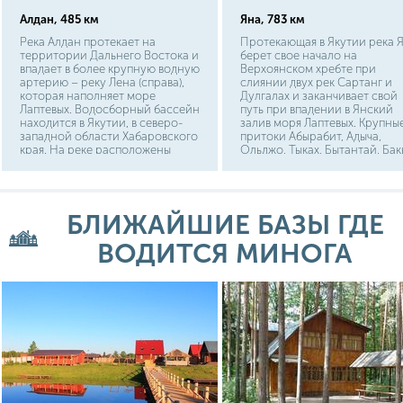
Алдан, 485 км
Яна, 783 км
Река Алдан протекает на
Протекающая в Якутии река 
территории Дальнего Востока и
берет свое начало на
впадает в более крупную водную
Верхоянском хребте при
артерию – реку Лена (справа),
слиянии двух рек Сартанг и
которая наполняет море
Дулгалах и заканчивает свой
Лаптевых. Водосборный бассейн
путь при впадении в Янский
находится в Якутии, в северо-
залив моря Лаптевых. Крупны
западной области Хабаровского
притоки Абырабит, Адыча,
края. На реке расположены
Ольджо, Тыках, Бытантай, Бак
города Усть-Мая, Эльдикан,
Береговая линия мало заселе
Охотский-Перевоз, Джебарики-
имеется несколько пристаней
Хая, Хандыга. На реке Лена
расположился город Якутск.
БЛИЖАЙШИЕ БАЗЫ ГДЕ
ВОДИТСЯ МИНОГА