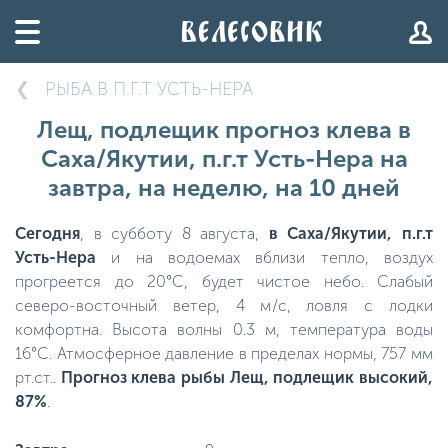
РЫБА В П.Г.Т УСТЬ-НЕРА
Лещ, подлещик прогноз клева в
Саха/Якутии, п.г.т Усть-Нера на
завтра, на неделю, на 10 дней
Сегодня
, в субботу 8 августа,
в Саха/Якутии, п.г.т
Усть-Нера
и на водоемах вблизи тепло, воздух
прогреется до 20°C, будет чистое небо. Слабый
северо-восточный ветер, 4 м/с, ловля с лодки
комфортна. Высота волны 0.3 м, температура воды
16°C. Атмосферное давление в пределах нормы, 757 мм
рт.ст..
Прогноз клева рыбы Лещ, подлещик высокий,
87%
.