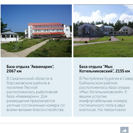
База отдыха "Аквамарин",
База отдыха "Мыс
2067 км
Котельниковский", 2155 км
В Сахалинской области в
В Республике Бурятия в Севе
Корсаковском районе в
Байкальском районе
поселеке Лесной
расположилась база отдыха
расположилась рыболовная
«Мыс Котельниковский». К
база «Аквамарин». Для
вашим услугам
размещения предлагаются
комфортабельные номера
уютные гостиничные номера со
гостиничного типа в двух
всеми видами благоустройства.
корпусах. На территории
В свободное от рыбалки время
имеются открытые бассейны,
можно сыграть в бильярд,
устроенные рядом с
попариться в русской бане,
термальным минеральным
посетить спортивный комплекс,
источником, предназначенн
развлечься в караоке баре.
для лечения множества