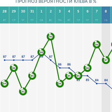
ПРОГНОЗ ВЕРОЯТНОСТИ КЛЕВА В %
28
29
30
31
1
2
3
4
5
6
7
8
ВТ
СР
ЧТ
ПТ
СБ
ВС
ПН
ВТ
СР
ЧТ
ПТ
СБ
90
89
88
88
87
87
87
87
87
87
86
86
86
86
85
85
85
85
85
84
84
84
84
83