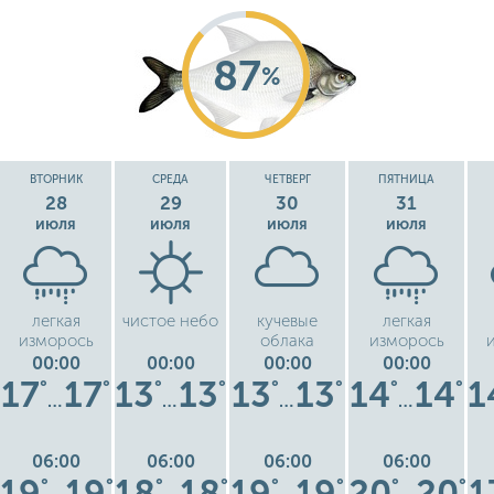
87
%
ВТОРНИК
СРЕДА
ЧЕТВЕРГ
ПЯТНИЦА
28
29
30
31
июля
июля
июля
июля
легкая
чистое небо
кучевые
легкая
изморось
облака
изморось
00:00
00:00
00:00
00:00
17
17
13
13
13
13
14
14
1
°
°
°
°
°
°
°
°
…
…
…
…
06:00
06:00
06:00
06:00
19
19
18
18
19
19
20
20
1
°
°
°
°
°
°
°
°