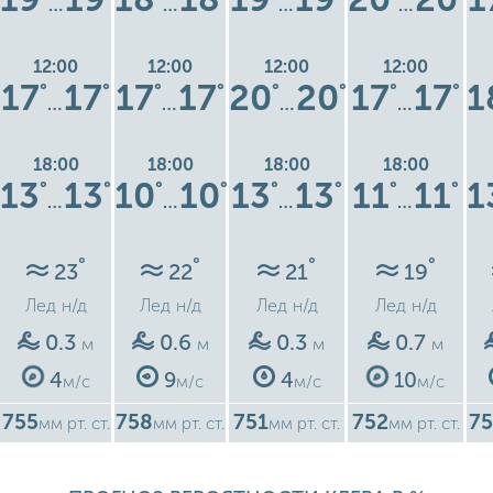
…
…
…
…
12:00
12:00
12:00
12:00
17
17
17
17
20
20
17
17
1
°
°
°
°
°
°
°
°
…
…
…
…
18:00
18:00
18:00
18:00
13
13
10
10
13
13
11
11
1
°
°
°
°
°
°
°
°
…
…
…
…
°
°
°
°
23
22
21
19
Лед
н/д
Лед
н/д
Лед
н/д
Лед
н/д
0.3
0.6
0.3
0.7
м
м
м
м
4
9
4
10
м/с
м/с
м/с
м/с
755
758
751
752
75
мм рт. ст.
мм рт. ст.
мм рт. ст.
мм рт. ст.