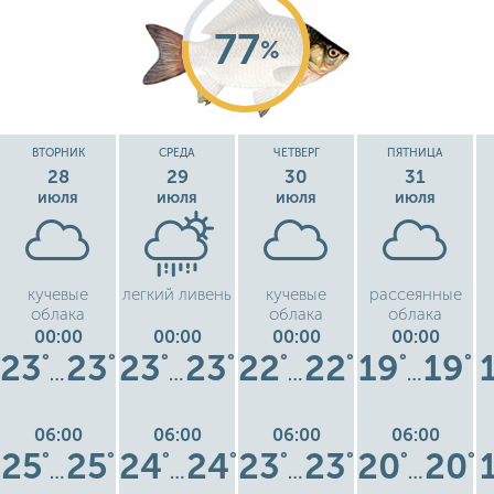
77
%
ВТОРНИК
СРЕДА
ЧЕТВЕРГ
ПЯТНИЦА
28
29
30
31
июля
июля
июля
июля
кучевые
легкий ливень
кучевые
рассеянные
облака
облака
облака
00:00
00:00
00:00
00:00
23
23
23
23
22
22
19
19
°
°
°
°
°
°
°
°
…
…
…
…
06:00
06:00
06:00
06:00
25
25
24
24
23
23
20
20
°
°
°
°
°
°
°
°
…
…
…
…