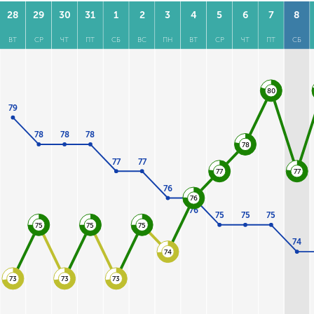
28
29
30
31
1
2
3
4
5
6
7
8
ВТ
СР
ЧТ
ПТ
СБ
ВС
ПН
ВТ
СР
ЧТ
ПТ
СБ
80
79
78
78
78
78
77
77
77
77
76
76
76
75
75
75
75
75
75
74
74
73
73
73