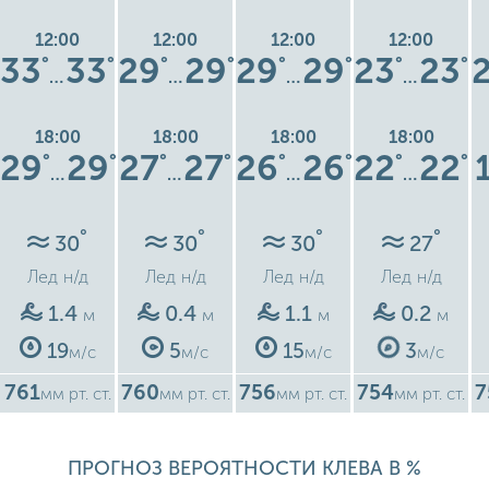
12:00
12:00
12:00
12:00
33
33
29
29
29
29
23
23
°
°
°
°
°
°
°
°
…
…
…
…
18:00
18:00
18:00
18:00
29
29
27
27
26
26
22
22
°
°
°
°
°
°
°
°
…
…
…
…
°
°
°
°
30
30
30
27
Лед
н/д
Лед
н/д
Лед
н/д
Лед
н/д
1.4
0.4
1.1
0.2
м
м
м
м
19
5
15
3
м/с
м/с
м/с
м/с
761
760
756
754
7
мм рт. ст.
мм рт. ст.
мм рт. ст.
мм рт. ст.
ПРОГНОЗ ВЕРОЯТНОСТИ КЛЕВА В %