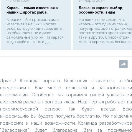
4 Июня 2024
14 Марта 2024
Карась – самая известная в
Леска на карася: выбор,
наших широтах рыба.
особенности, виды
Карасик – без прикрас, самая
Ни для кого не секрет, что
известная в наших широтах
карась – это одна из самых
рыба, которую ловят даже дети
популярных рыб в странах как
на обыкновенные и даже
постсоветского пространства
самодельные удочки. На карася
так и в других. Список стран
ходят любители, но и для
можно перечислять бесконеч
спортивного рыболовства рыба
Осталась лишь одна маленька
представляет определенную
но крайне важная деталь, без
ценность. Хотите тряхнуть
которой мы не сможем
стариной и испытать приступ
обойтись. А именно, леска.
ностальгии? Тогда это именно
ваша рыба. Караси имеют
широкое, сплюснутое с боков
тело, у них маленькая голова с
Друзья! Команда портала Велесовик старается, чтобы
небольшим ртом и глазами.
Обыкновенный карась
предоставить Вам много полезной и разнообразной
называется еще золотым, так как
информации. Особенно мы гордимся нашей уникальной
в отличие от братьев по виду у
него золотистая крупная чешуя,
системой расчёта прогноза клёва. Наш портал работает на
становящаяся очень светлой на
брюхе.
некоммерческой основе. Так будет всегда. Всю
информацию Вы будете получать бесплатно. Но пандемия
подкосила и наши возможности. Команда разработчиков
"Велесовика" будет благодарна Вам за посильную