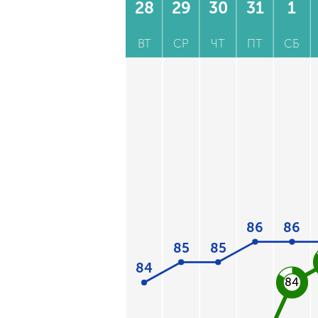
28
29
30
31
1
ВТ
СР
ЧТ
ПТ
СБ
86
86
85
85
84
84