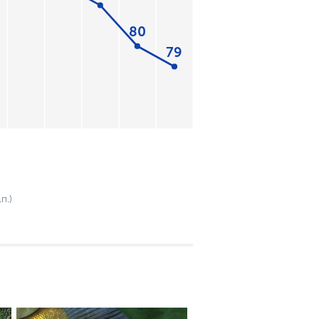
80
79
п.)