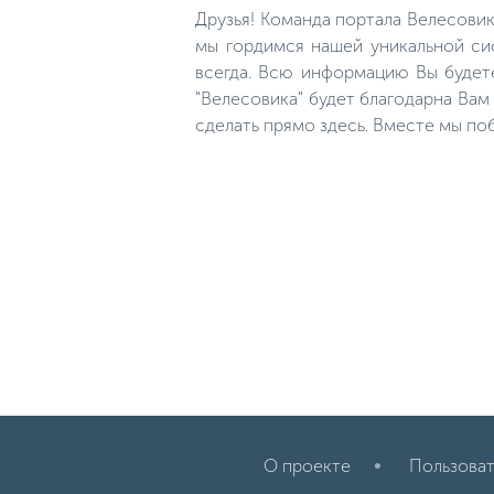
растений: такие же округлые и
Друзья! Команда портала Велесови
темные, в слизи. Взяв в руки
линя не сразу скажешь, что у
мы гордимся нашей уникальной сис
него чешуя. А она есть - плотная
всегда. Всю информацию Вы будет
и очень мелкая.
"Велесовика" будет благодарна Ва
сделать прямо здесь. Вместе мы по
О проекте
Пользоват