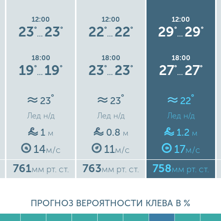
12:00
12:00
12:00
23
23
22
22
29
29
°
°
°
°
°
°
…
…
…
18:00
18:00
18:00
19
19
23
23
27
27
°
°
°
°
°
°
…
…
…
°
°
°
23
23
22
Лед
н/д
Лед
н/д
Лед
н/д
1
0.8
1.2
м
м
м
14
11
17
м/с
м/с
м/с
761
763
758
мм рт. ст.
мм рт. ст.
мм рт. ст.
ПРОГНОЗ ВЕРОЯТНОСТИ КЛЕВА В %