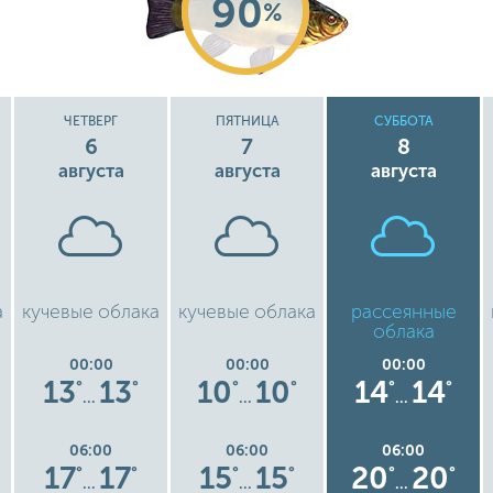
90
%
ЧЕТВЕРГ
ПЯТНИЦА
СУББОТА
6
7
8
августа
августа
августа
а
кучевые облака
кучевые облака
рассеянные
облака
00:00
00:00
00:00
13
13
10
10
14
14
°
°
°
°
°
°
…
…
…
06:00
06:00
06:00
17
17
15
15
20
20
°
°
°
°
°
°
…
…
…