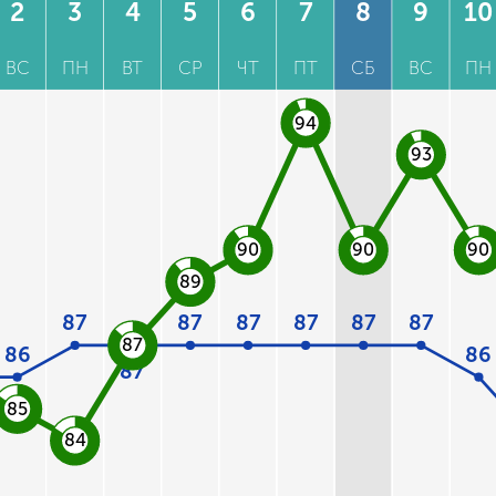
2
3
4
5
6
7
8
9
10
ВС
ПН
ВТ
СР
ЧТ
ПТ
СБ
ВС
ПН
94
93
90
90
90
89
87
87
87
87
87
87
87
86
86
87
85
84