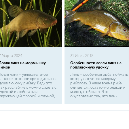
7 Марта 2024
31 Июля 2018
Ловля линя на мормышку
Особенности ловли линя на
зимой
поплавочную удочку
Ловля линя – увлекательное
Линь – особенная рыба, поймать
занятие, которое приходится по
которую хочется каждому
душе любому рыбаку. Ведь это
рыболову. В наше время рыба
так расслабляет: можно сидеть с
считается достаточно редкой и
удочкой и любоваться
мало где обитает. Это
окружающей флорой и фауной,
обусловлено тем, что линь
слушая звуки природы. Однако
выбирает те водоемы, где мало
рыба линь зимой ловится не так
растительности и не
хорошо, как хотелось бы. К
предпочитает глубину. Сегодня
сожалению, на это влияет
же водоемы сильно зарастают
несколько факторов. Во-первых,
тиной и водорослями, что линю
это холод, который эту рыбу
не по душе. Но самым
заставляет погружаться в спячку.
оптимальным способом