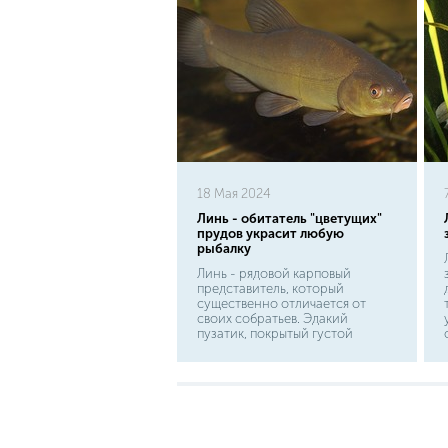
18 Мая 2024
Линь - обитатель "цветущих"
прудов украсит любую
рыбалку
Линь - рядовой карповый
представитель, который
существенно отличается от
своих собратьев. Эдакий
пузатик, покрытый густой
слизью. Болотный желто-
зеленый оттенок тела
полностью совпадает со средой
обитания. Дополняют образ
маленькие красные глазки и
усики в уголках рта. Плавники
напоминают листочки водных