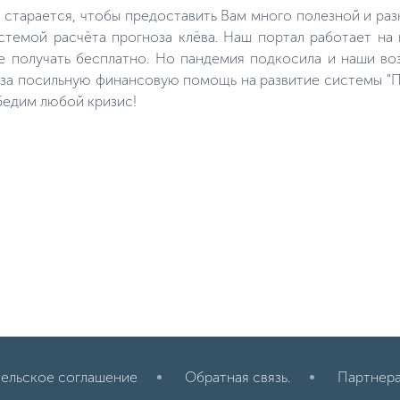
является ловля линя на
к старается, чтобы предоставить Вам много полезной и р
поплавочную удочку. Если
правильно подобрать снасти, то
темой расчёта прогноза клёва. Наш портал работает на
вам может повезти.
е получать бесплатно. Но пандемия подкосила и наши во
м за посильную финансовую помощь на развитие системы "П
бедим любой кризис!
ельское соглашение
Обратная связь.
Партнер