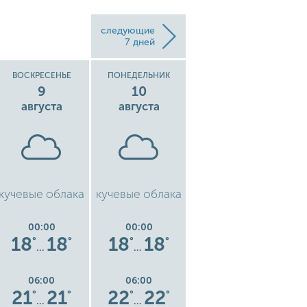
следующие
7 дней
ВОСКРЕСЕНЬЕ
ПОНЕДЕЛЬНИК
ВТОРНИК
9
10
11
августа
августа
августа
кучевые облака
кучевые облака
кучевые облака
00:00
00:00
00:00
18
18
18
18
15
15
9
°
°
°
°
°
°
…
…
…
06:00
06:00
06:00
21
21
22
22
16
16
°
°
°
°
°
°
…
…
…