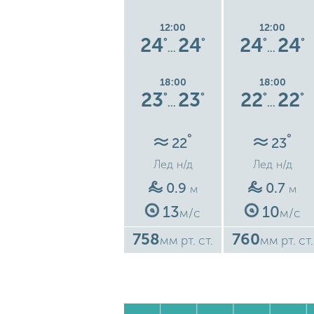
12:00
12:00
12:00
6
20
20
24
24
24
24
°
°
°
°
°
°
°
…
…
…
18:00
18:00
18:00
20
20
23
23
22
22
°
°
°
°
°
°
°
…
…
…
°
°
°
22
22
23
Лед
н/д
Лед
н/д
Лед
н/д
1
0.9
0.7
м
м
м
13
13
10
м/с
м/с
м/с
755
758
760
ст.
мм рт. ст.
мм рт. ст.
мм рт. ст.