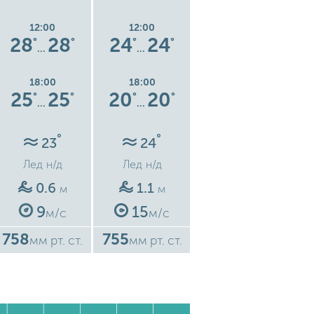
12:00
12:00
12:00
28
28
24
24
21
21
°
°
°
°
°
°
…
…
…
18:00
18:00
18:00
25
25
20
20
19
19
°
°
°
°
°
°
…
…
…
°
°
°
23
24
24
Лед
н/д
Лед
н/д
Лед
н/д
0.6
1.1
1.2
м
м
м
9
15
17
м/с
м/с
м/с
758
755
760
7
мм рт. ст.
мм рт. ст.
мм рт. ст.