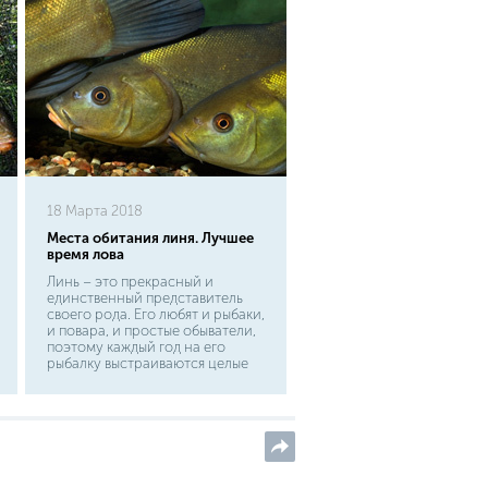
18 Марта 2018
Места обитания линя. Лучшее
время лова
Линь – это прекрасный и
единственный представитель
своего рода. Его любят и рыбаки,
и повара, и простые обыватели,
поэтому каждый год на его
рыбалку выстраиваются целые
очереди. Однако не так много
людей знает, где ловить линя
точно. Поэтому мы здесь, чтобы
подсказать вам всю
необходимую информацию и
помочь в этом увлекательном
деле.