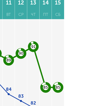
11
12
13
14
15
ВТ
СР
ЧТ
ПТ
СБ
91
90
89
85
85
84
83
82