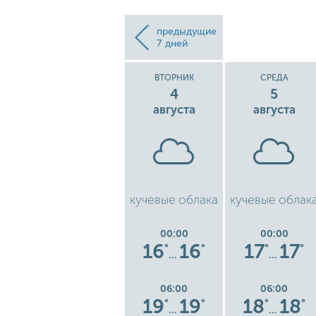
предыдущие
7 дней
Е
ПОНЕДЕЛЬНИК
ВТОРНИК
СРЕДА
3
4
5
августа
августа
августа
ень
легкий ливень
кучевые облака
кучевые облак
00:00
00:00
00:00
16
16
16
16
17
17
°
°
°
°
°
°
°
…
…
…
06:00
06:00
06:00
17
17
19
19
18
18
°
°
°
°
°
°
°
…
…
…