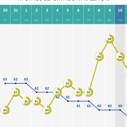
30
31
1
2
3
4
5
6
7
8
9
10
ЧТ
ПТ
СБ
ВС
ПН
ВТ
СР
ЧТ
ПТ
СБ
ВС
ПН
68
66
66
63
63
63
63
62
62
62
62
62
62
62
61
61
61
61
61
60
60
60
60
60