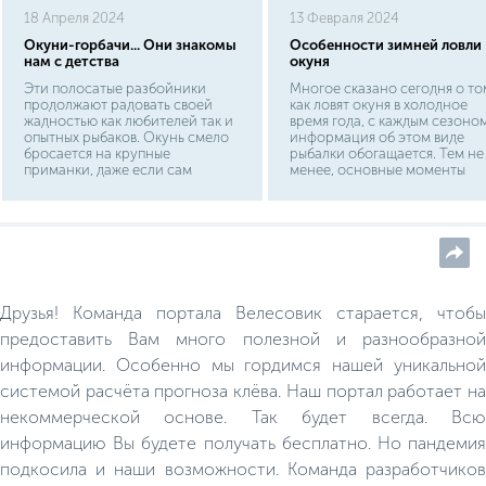
18 Апреля 2024
13 Февраля 2024
Окуни-горбачи... Они знакомы
Особенности зимней ловли
нам с детства
окуня
Эти полосатые разбойники
Многое сказано сегодня о то
продолжают радовать своей
как ловят окуня в холодное
жадностью как любителей так и
время года, с каждым сезоно
опытных рыбаков. Окунь смело
информация об этом виде
бросается на крупные
рыбалки обогащается. Тем не
приманки, даже если сам
менее, основные моменты
превышает ее на пару-тройку
зимней ловли окуня провере
сантиметров. И если вам
и остаются неизменными. П
довелось увидеть, как охотится
любой погоде зимой они себ
окуневая стая, то вы этого уж
обязательно оправдают. Рыба
точно не забудете. Молодые
считают окуневую рыбалку
окуни буквально вспенивают
одной из самых интересных:
воду у берега площадью в 1,5-2
окунь – прожорливая рыба и
метра, набрасываясь на мальков.
активен, практически, круглы
Друзья! Команда портала Велесовик старается, чтобы
Затем стая идет дальше и
год, в том числе и в зимнее
метров через 5 все повторяется
время. В холодный период он
предоставить Вам много полезной и разнообразной
вновь. Это и правда
клюет стабильно.
информации. Особенно мы гордимся нашей уникальной
удивительное зрелище!
системой расчёта прогноза клёва. Наш портал работает на
некоммерческой основе. Так будет всегда. Всю
информацию Вы будете получать бесплатно. Но пандемия
подкосила и наши возможности. Команда разработчиков