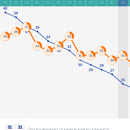
ЧТ
ПТ
СБ
ВС
ПН
ВТ
СР
ЧТ
ПТ
СБ
ВС
ПН
40
39
37
36
37
36
35
35
34
33
33
32
33
32
32
31
31
31
30
30
28
29
27
25
Прогноз вероятности клева исходя из сезонности