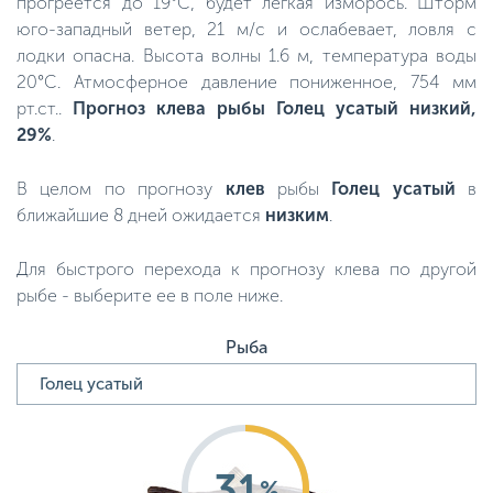
прогреется до 19°C, будет легкая изморось. Шторм
юго-западный ветер, 21 м/с и ослабевает, ловля с
лодки опасна. Высота волны 1.6 м, температура воды
20°C. Атмосферное давление пониженное, 754 мм
рт.ст..
Прогноз клева рыбы Голец усатый низкий,
29%
.
В целом по прогнозу
клев
рыбы
Голец усатый
в
ближайшие 8 дней ожидается
низким
.
Для быстрого перехода к прогнозу клева по другой
рыбе - выберите ее в поле ниже.
Рыба
31
%