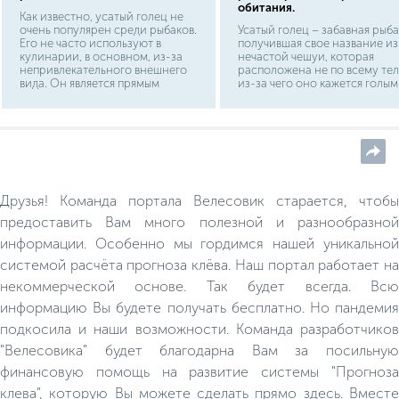
обитания.
Как известно, усатый голец не
очень популярен среди рыбаков.
Усатый голец – забавная рыба
Его не часто используют в
получившая свое название из
кулинарии, в основном, из-за
нечастой чешуи, которая
непривлекательного внешнего
расположена не по всему тел
вида. Он является прямым
из-за чего оно кажется голым
родственником вьюна, который
Это достаточно часто
больше походит на змею, чем на
попадающийся вид, поэтому 
рыбу. И, тем не менее, на
зависимости от места обита
профессиональных форумах
его называют по-разному. И
можно встретить темы,
гольцом обыкновенным, и
посвящённые этому
европейским, а некоторые
представителю ихтиофауны. В
рыбаки прозвали его огольцо
этой статье мы рассмотрим, в
Узнать усатого гольца довол
Друзья! Команда портала Велесовик старается, чтобы
каких случаях и как используется
просто – у этой рыбы вытянут
голец.
округлое тело, краска
предоставить Вам много полезной и разнообразной
варьируется, обычно желтова
информации. Особенно мы гордимся нашей уникальной
с темными бурыми пятнами, в
том числе на плавниках.
системой расчёта прогноза клёва. Наш портал работает на
некоммерческой основе. Так будет всегда. Всю
информацию Вы будете получать бесплатно. Но пандемия
подкосила и наши возможности. Команда разработчиков
"Велесовика" будет благодарна Вам за посильную
финансовую помощь на развитие системы "Прогноза
клева", которую Вы можете сделать прямо здесь. Вместе