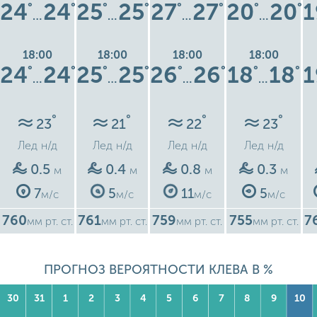
24
24
25
25
27
27
20
20
1
°
°
°
°
°
°
°
°
…
…
…
…
18:00
18:00
18:00
18:00
24
24
25
25
26
26
18
18
1
°
°
°
°
°
°
°
°
…
…
…
…
°
°
°
°
23
21
22
23
Лед
н/д
Лед
н/д
Лед
н/д
Лед
н/д
0.5
0.4
0.8
0.3
м
м
м
м
7
5
11
5
м/с
м/с
м/с
м/с
760
761
759
755
7
мм рт. ст.
мм рт. ст.
мм рт. ст.
мм рт. ст.
ПРОГНОЗ ВЕРОЯТНОСТИ КЛЕВА В %
30
31
1
2
3
4
5
6
7
8
9
10