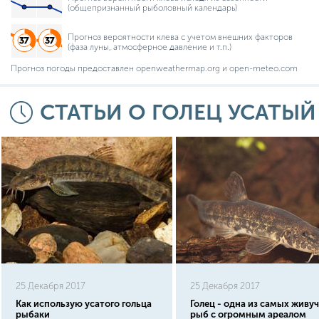
(общепризнанный рыболовный календарь)
Прогноз вероятности клева с учетом внешних факторов
(фаза луны, атмосферное давление и т.п.)
Прогноз погоды предоставлен openweathermap.org и open-meteo.com
СТАТЬИ О ГОЛЕЦ УСАТЫЙ
25 Декабря 2017
25 Декабря 2017
Как использую усатого гольца
Голец - одна из самых живу
рыбаки
рыб с огромным ареалом